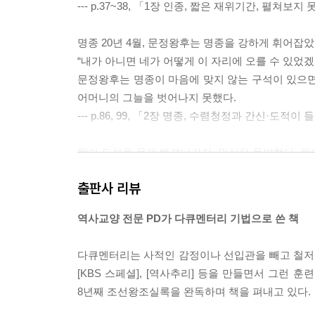
--- p.37~38, 「1장 인종, 짧은 재위기간, 펼쳐보
명종 20년 4월, 문정왕후는 명종을 강하게 휘어잡았
“내가 아니면 네가 어떻게 이 자리에 오를 수 있었겠
문정왕후는 명종이 마음에 맞지 않는 구석이 있으면
어머니의 그늘을 벗어나지 못했다.
--- p.86, 99, 「2장 명종, 수렴청정과 간신·도
왕이 도성을 몰래 빠져나가자, 민심은 폭발했다. 왕
러 흔적을 없앴다. 평소에 많은 재물을 모았다고 알
출판사 리뷰
의 문적을 보관하고 있기 때문이다. 경복궁, 창덕궁
된다. 도성을 지키는 유도대장(경비대장)이 몇 사람
역사교양 전문 PD가 다큐멘터리 기법으로 쓴 책
임금에 대한 분노였다. 선조는 궁궐을 몰래 빠져나가
홍문관에 보관해 둔 서적, 춘추관의 실록, 고려시대
다큐멘터리는 사적인 감정이나 선입관을 빼고 철저한
--- p.147, 「3장 선조, 풍전등화의 나라, 이순
[KBS 스페셜], [역사추리] 등을 만들면서 그런 
8년째 조선왕조실록을 완독하며 책을 펴내고 있다.
선조의 피란길에 함께한 신하 86명에게 호성공신을 