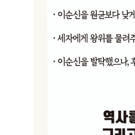
선위를 연극하다
선위와 철회를 반복하다 / 습관적인 선위 소동 / 7
4장 광해군, 공포정치와 중립외교의 두 얼굴
후궁의 아들, 군의 설움
동복형 임해군을 죽이다
임해군을 반역으로 몰다 / 광해군 횡포의 서막
이복동생 영창대군을 죽이다
불똥은 대비의 아버지에게 / 불행의 그림자가 왕을
목숨을 걸고 광해군을 직격한 청년 윤선도의 상소
왕의 정치놀음에 죽어가는 백성 / 상소에 대한 보복