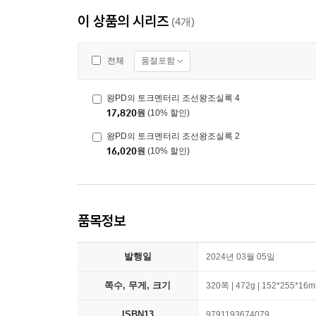
이 상품의 시리즈
(4개)
품절포함
전체
왕PD의 토크멘터리 조선왕조실록 4
17,820
원
(10% 할인)
왕PD의 토크멘터리 조선왕조실록 2
16,020
원
(10% 할인)
품목정보
발행일
2024년 03월 05일
쪽수, 무게, 크기
320쪽 | 472g | 152*255*16
ISBN13
9791193674079