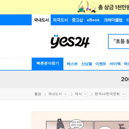
국내도서
외국도서
중고샵
eBook
크레마클럽
C
빠른분야찾기
베스트
신상품
이벤트
바이백
매
20
웰컴
국내도서
역사
한국사/한국문화