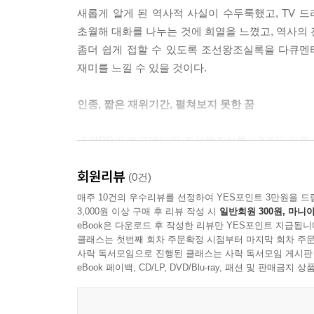
쟁터를 누빈 장수들은 선무공신이라고 해서 겨우 1
새롭게 알게 된 역사적 사실이 수두룩했고, TV 
곽재우를 비롯한 정인홍, 김천일, 고경명, 조헌 등
초월해 대화를 나누는 것에 희열을 느꼈고, 역사의
평가했다.
좀더 쉽게 접할 수 있도록 조선왕조실록을 다큐멘
재미를 느낄 수 있을 것이다.
--- p.175, 「3장 선조, 풍전등화의 나라, 이순신과 민
인종, 짧은 재위기간, 펼쳐보지 못한 꿈
『왕PD의 토크멘터리 조선왕조실록』3권은 인종, 명
최단기간이다. 그는 부왕의 상제에 대한 지나친 효로
회원리뷰
조선시대의 왕에게 효란 무엇이었는지, 조선의 세자
(0건)
매주 10건의 우수리뷰를 선정하여 YES포인트 3만원을 드
3,000원 이상 구매 후 리뷰 작성 시
일반회원 300원, 마니아
명종, 수렴청정과 간신·도적이 들끓던 시대
eBook은 다운로드 후 작성한 리뷰만 YES포인트 지급됩니
클래스는 첫번째 회차 주문확정 시점부터 마지막 회차 주문
명종은 22년 동안 재위했다. 12세에 왕위에 올라
사락 독서모임으로 진행된 클래스는 사락 독서모임 게시판
이에 그치지 않고 을사사화와 양재역 벽서 사건으
eBook 페이백, CD/LP, DVD/Blu-ray, 패션 및 판매금
어머니와 그 세력의 틈바구니에서 벗어나려고 자신
임꺽정 같은 도적(백성에게는 의적)이 날뛰었다.