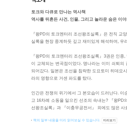
토크와 다큐로 만나는 역사책
역사를 뒤흔든 사건, 인물, 그리고 놀라운 숨은 이
『왕PD의 토크멘터리 조선왕조실록』은 전직 교양
실록을 현장 중계하듯 깊고 재미있게 해석하며, 우
『왕PD의 토크멘터리 조선왕조실록』3권은 인종, 명
이 교체되는 변곡점이었다. 명나라는 이미 쇠퇴의
되어갔다. 일본은 조선을 침략한 도요토미 히데요시가
라의 영향으로 거센 파도를 탔다.
인간은 전쟁의 위기에서 그 본모습이 드러난다. 이
고 16차례 소동을 일으킨 선조의 속내는? 『왕P
선왕조실록』과 『이충무공전서』 외에도 많은 사료
책의 일부 내용을 미리 읽어보실 수 있습니다.
미리보기