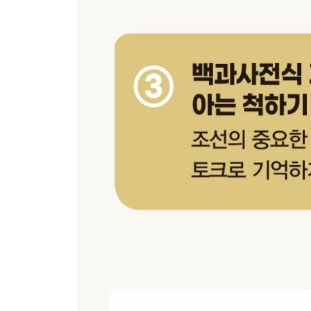
팔도에서 의병이 일어나다 / 최초의 의병장 곽재우 
광해군은 곽재우를 예우하고
관군은 약했으나 민초는 강했다2 _김천일
수천 의병이 김천일을 따르고 / 제2차 진주성 전투
관군은 약했으나 민초는 강했다3 _조헌
의병의 뒤통수를 친 관군 / 칠백 의병과 함께 잠들다
임진왜란과 이순신
이순신, 바다에서 첫 승리하다 / 옥포해전, 승리의 
제거하라 / 백의종군하다 / 원균의 패배, 대혼란에 
│남은 이야기│ 이순신 사후, 『조선왕조실록』은 
│남은 이야기│ 『조선왕조실록』에 기록된 거북선
통신사를 파견하다
통신사와 회답사, 그리고 쇄환사