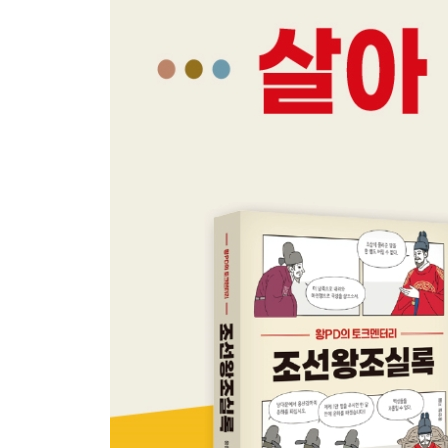
죄를 묻는 청죄단자를 올리다 / 충신은 사라지고 
직필한 사관을 죽인 명종
문정왕후, 선종과 교종을 부활하다
사찰은 번성하고 백성들의 반감은 쌓이고 / 문정왕후
맞수 대결, 문정왕후의 윤원형과 명종의 이양
정치 맞수, 나쁜 점이 닮았다 / 호랑이로 호랑이를
모이면 도적이고 흩어지면 백성이다
구월산 도적 임꺽정 / 가짜 임꺽정이 잡히다 / 서임아
3장 선조, 풍전등화의 나라, 이순신과 민초가 일어
선조의 홀로서기
역사 바로 세우기를 하다 / 공신의 기득권을 무너뜨