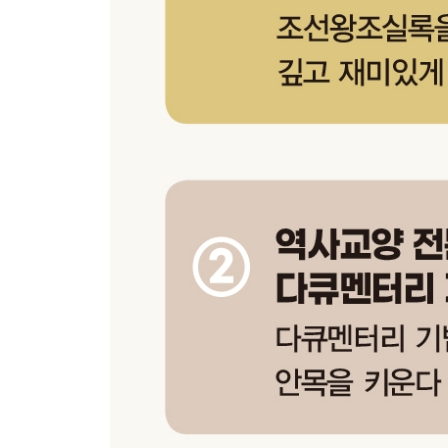
궁궐을 몰래 빠져나가다
선조의 야반도주 / 역사를 불태운 선조
임진강 방어 실패, 탁상공론의 결과이다
종묘를 불태운 왜군 / 전쟁 중에도 삼시 세끼를 /
다시 북으로, 북으로
평양성마저 버리고 / 텅 빈 의주성에서
명나라의 파병, 또 다른 굴욕을 견뎌야 했다
선조의 속내 / 조선의 굴욕
용인전투, 대반격을 준비하다
무모한 공격으로 연달아 패하다
│남은 이야기│ 육지의 첫 승리자, 신각을 참하다
관군은 약했으나 민초는 강했다1 _곽재우