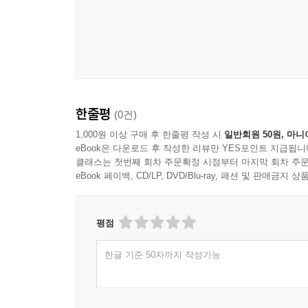
선조, 풍전등화의 나라, 이순신과 민초들
선조 때는 임진왜란과 정유재란, 7년간의 전쟁으로
위기에 빠졌다. 이러한 절체절명의 상황에서 나라
장군 등이었다.
한줄평
(0건)
『조선왕조실록』뿐만 아니라 『이충무공전서』와
1,000원 이상 구매 후 한줄평 작성 시
일반회원 50원, 마니
eBook은 다운로드 후 작성한 리뷰만 YES포인트 지급됩니
이순신의 승리 방정식은 오늘날에도 여전히 유효하므
클래스는 첫번째 회차 주문확정 시점부터 마지막 회차 주문
나라가 유지되고 발전하기 위해서는 지도자와 백성
eBook 페이백, CD/LP, DVD/Blu-ray, 패션 및 판매금
면에서 선조와 이순신, 그 외 여러 인물이 등장하는
광해군, 공포정치와 중립외교의 두 얼굴
평점
한글 기준 50자까지 작성가능
광해군은 세자 시절 백성의 환호를 받았으나, 임
보였다. 제도적 어머니인 인목대비도 유폐했다. 상