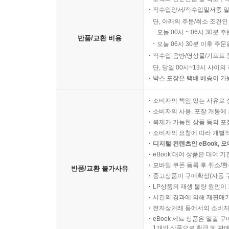
직수입양서/직수입일서중 일
단, 아래의 주문/취소 조건인
오늘 00시 ~ 06시 30분 
반품/교환 비용
오늘 06시 30분 이후 주문
직수입 음반/영상물/기프트 
단, 당일 00시~13시 사이
박스 포장은 택배 배송이 가
소비자의 책임 있는 사유로 
소비자의 사용, 포장 개봉에 
복제가 가능한 상품 등의 포장을 
소비자의 요청에 따라 개별
디지털 컨텐츠인 eBook, 
eBook 대여 상품은 대여 기
모바일 쿠폰 등록 후 취소/환
반품/교환 불가사유
중고상품이 구매확정(자동 
LP상품의 재생 불량 원인이 기
시간의 경과에 의해 재판매가
전자상거래 등에서의 소비자
eBook 세트 상품은 일괄 
1개의 상품으로 취급 및 판매