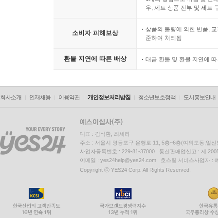
우, 세트 상품 전부 및 세트
상품의 불량에 의한 반품, 교
소비자 피해보상
준하여 처리됨
환불 지연에 따른 배상
대금 환불 및 환불 지연에 
회사소개
인재채용
이용약관
개인정보처리방침
청소년보호정책
도서홍보안내
대표 : 김석환, 최세라
주소 : 서울시 영등포구 은행로 11, 5층~6층(여의도동,일신
사업자등록번호 : 229-81-37000 통신판매업신고 : 제 200
이메일 : yes24help@yes24.com 호스팅 서비스사업자 :
Copyright ⓒ YES24 Corp. All Rights Reserved.