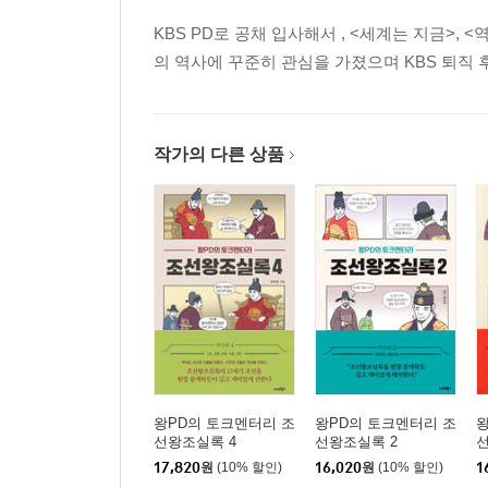
KBS PD로 공채 입사해서
, <세계는 지금>, 
의 역사에 꾸준히 관심을 가졌으며 KBS 퇴직
작가의 다른 상품
왕PD의 토크멘터리 조
왕PD의 토크멘터리 조
왕
선왕조실록 4
선왕조실록 2
17,820
원
(10% 할인)
16,020
원
(10% 할인)
1