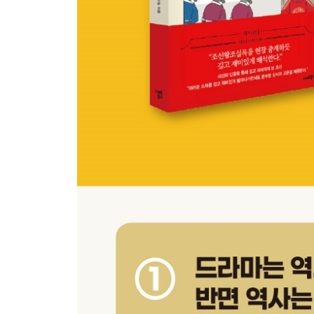
경계의 말을 남기고 떠난 이황
이황, 「성학십도」를 올리다
선조와 이이의 줄다리기
‘구도 장원’ 이이, 『동호문답』을 올리다 / 참화를 
│남은 이야기│ 이이가 「만언소」를 올린 까닭
붕당의 시작, 동인과 서인으로 나누어지다
조선의 학맥, 붕당 / 동인과 서인, 붕당의 실마리 /
│남은 이야기│ 동인의 영수 김효원, 후회하고 화해
선조와 동인 김성일, 일본을 오판하다
조선 초기, 일본에 통신사 파견 / 동인과 서인의 판단
임진년, 왜군이 쳐들어오다
반나절 만에 함락된 동래성 / 현지 사정에 어두운 지