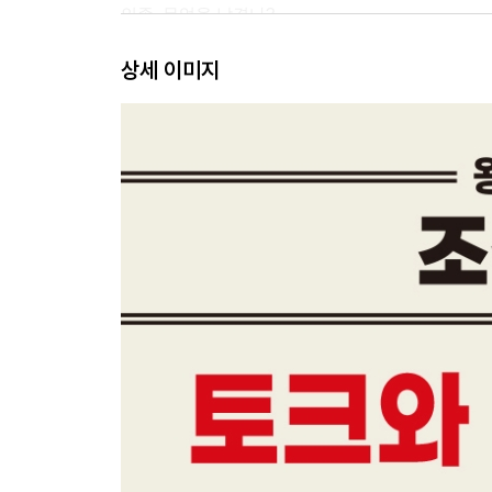
인종, 무엇을 남겼나?
세자 시절 배운 것을 펼쳐보지도 못하고
상세 이미지
│남은 이야기│ 왕위 계승의 적장자 원칙
2장 명종, 수렴청정과 간신·도적이 들끓던 시대
중종의 불씨를 이어받다
대윤과 소윤의 등장 / 불씨가 남아 을사사화로
수렴청정으로 정사를 시작하다
오라비를 희생양 삼은 문정왕후 / 정적 제거에 나선 
│남은 이야기│ 수렴청정은 어떻게 했나?
을사사화, 태풍이 몰아치다
을사사화의 방아쇠가 당겨지다 / 숨어 있는 불씨
양재역 벽서 사건