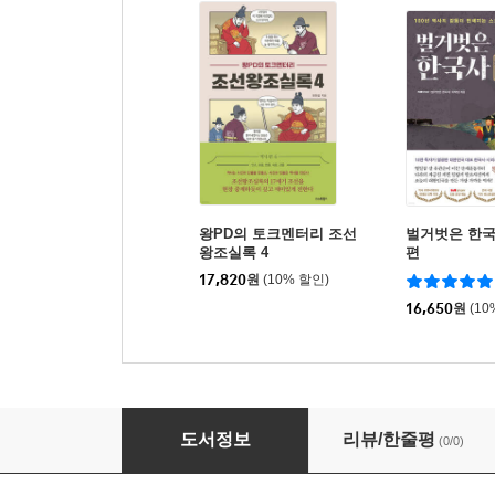
왕PD의 토크멘터리 조선
벌거벗은 한국
왕조실록 4
편
17,820
원
(10% 할인)
16,650
원
(10
왕PD의 토크멘터리 조선왕조실록 3
도서정보
리뷰/한줄평
(0/0)