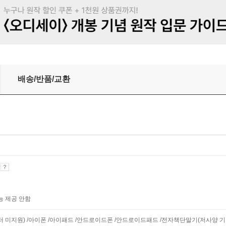
배송/반품/교환
기
능 제공 안함
니터 미지원) /아이폰 /아이패드 /안드로이드폰 /안드로이드패드 /전자책단말기(저사양 기기 