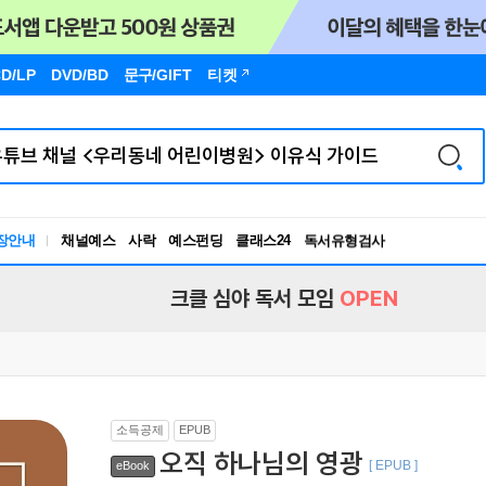
D/LP
DVD/BD
문구
/GIFT
티켓
장안내
채널예스
사락
예스펀딩
클래스24
독서유형검사
RBTI Lab
독서유형검사
크클 심야 독서 모임
OPEN
소득공제
EPUB
오직 하나님의 영광
[ EPUB ]
eBook