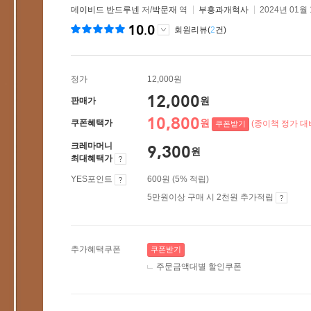
데이비드 반드루넨
저/
박문재
역
부흥과개혁사
2024년 01월
10.0
회원리뷰(
2
건)
정가
12,000원
12,000
원
판매가
10,800
원
쿠폰혜택가
(종이책 정가 대비
쿠폰받기
크레마머니
9,300
원
최대혜택가
YES포인트
600원 (5% 적립)
5만원이상 구매 시 2천원 추가적립
추가혜택쿠폰
쿠폰받기
주문금액대별 할인쿠폰