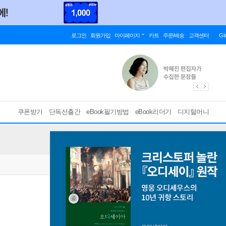
로그인
회원가입
마이페이지
카트
주문/배송
고객센터
Gl
쿠폰받기
단독선출간
eBook필기방법
eBook리더기
디지털머니