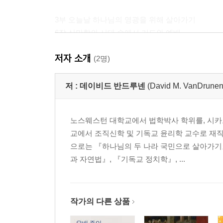
3부 오늘날 하나님의 영광을 위해 살아가기
6장 산만함의 시대 속에서 기도와 예배
7장 자기애의 시대와 하나님에 대한 경외
저자 소개
8장 덧없이 지나가는 세대 속에서 하나님을 영화롭
(2명)
참고 문헌
저 :
데이비드 반드루넨
(David M. VanDrunen
노스웨스턴 대학교에서 법학박사 학위를, 시카
교에서 조직신학 및 기독교 윤리학 교수로 재직
으로는 『하나님의 두 나라 국민으로 살아가기』
과 자연법』, 『기독교 정치학』, ...
작가의 다른 상품