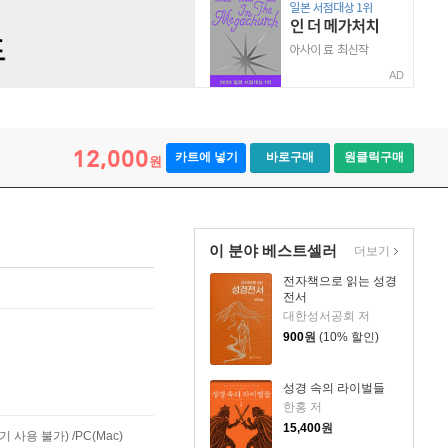
AD
12,000
카트에 넣기
바로구매
원클릭구매
원
이 분야 베스트셀러
더보기
전자책으로 읽는 성경
전서
대한성서공회 저
900
원
(10% 할인)
성경 속의 라이벌들
한홍 저
15,400
원
사용 불가) /PC(Mac)