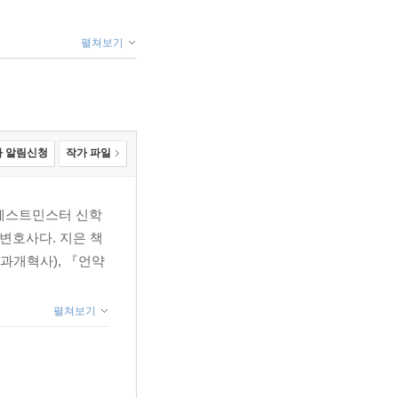
펼쳐보기
 알림신청
작가 파일
 웨스트민스터 신학
변호사다. 지은 책
과개혁사), 『언약
펼쳐보기