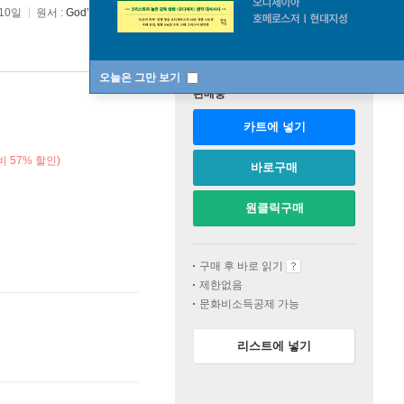
 10일
원서 :
God’s Glory Alone
오늘은 그만 보기
판매중
카트에 넣기
 57% 할인)
바로구매
원클릭구매
구매 후 바로 읽기
제한없음
문화비소득공제 가능
리스트에 넣기