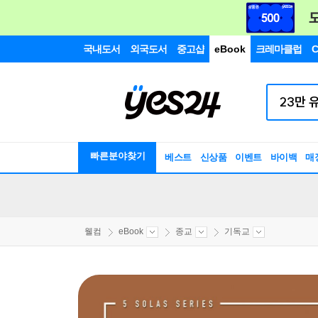
국내도서
외국도서
중고샵
eBook
크레마클럽
C
빠른분야찾기
베스트
신상품
이벤트
바이백
매
웰컴
eBook
종교
기독교