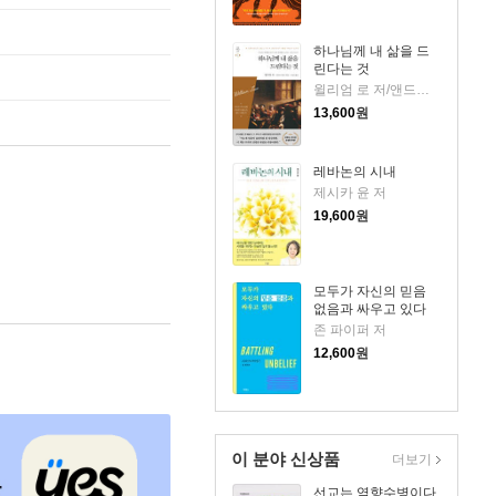
하나님께 내 삶을 드
린다는 것
윌리엄 로 저/앤드류 머레이 편/서문강 역
13,600
원
레바논의 시내
제시카 윤 저
19,600
원
모두가 자신의 믿음
없음과 싸우고 있다
존 파이퍼 저
12,600
원
이 분야 신상품
더보기
선교는 역향수병이다