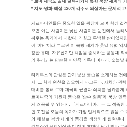
* 로마 제국도 끝내 굴복시키지 못한 북방 세계의 
* 지도·명화·해설·120개 각주로 되살아난 문제적 
게르마니인들은 중요한 일을 광장에 모여 함께 결정
오면 아는 사람이든 낯선 사람이든 문전에서 돌려
싸우는 용기에서 나왔다. 거칠고 투박한 삶이었지만,
이 ‘야만’이라 부르던 이 북방 세계가 훗날 유럽 
강한 유대, 자유롭지만 책임을 중시하는 공동체 의
의 뿌리』는 단순한 이민족 기록이 아니라, 오늘날 
타키투스의 관심은 단지 낯선 풍습을 소개하는 것에 
지, 그 힘의 원천을 집요하게 파고든다. 사치와 권
대비를 통해 로마 제국의 균열과 쇠퇴를 날카롭게 
르마니족의 기원과 풍속은 ‘순수 혈통’과 ‘북방 민
게 왜곡될 수 있는지, 『게르마니아』는 그 섬뜩한
인 고전을 오늘의 독자가 가장 입체적으로 읽을 수 
와 해설로 북방 세계의 풍경을 생생하게 펼쳐낸다. 
키투스의 문제의식과 이 책이 후대에 남긴 빛과 그