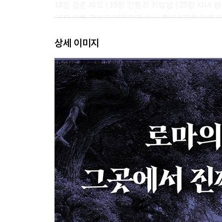
18장 결혼 제도 | 19장 간통죄 처벌법 | 20장 자녀
21장 우호 관계의 대물림과 손님 환대 | 22장 하루
23장 식사와 음주 습관 | 24장 오락과 즐길거리 | 2
상세 이미지
26장 고리대금업과 토지 분배 | 27장 장례 절차와 
제2부 칼로도 지우지 못한 이름들
주요 게르마니 부족의 지리와 개별적 특징
28장 게르마니족과 갈리족 | 29장 바타비족과 마
30장 카티족의 영토와 특성 | 31장 카티족의 특이한
32장 우시피족과 텐크테리족 | 33장 브룩테리족 | 
35장 카우키족 | 36장 케루스키족 | 37장 킴브리족 
39장 셈노네스족 | 40장 랑고바르디족과 그 밖의 
41장 헤르문두리족 | 42장 마르코마니족과 콰디족 
44장 수이오네스족 | 45장 아이스티이족 | 46장 동
해설 | 박문재 139