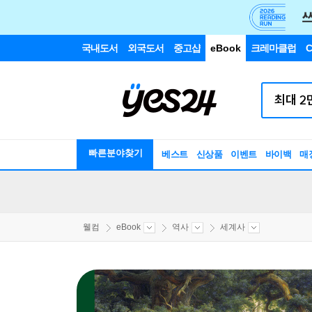
국내도서
외국도서
중고샵
eBook
크레마클럽
C
빠른분야찾기
베스트
신상품
이벤트
바이백
매
웰컴
eBook
역사
세계사