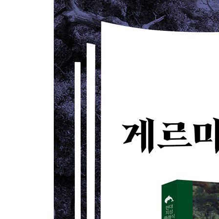
타키투스 연보 164