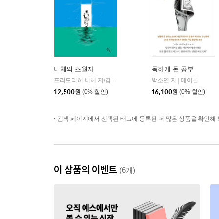
니체의 초월자
독하게 돈 공부
프리드리히 니체 저/김철 편역
히읏
박소연 저
메이븐
|
|
12,500
원
(0% 할인)
16,100
원
(0% 할인)
검색 페이지에서 선택된 태그에 등록된 더 많은 상품을 확인해 
이 상품의 이벤트
(6개)