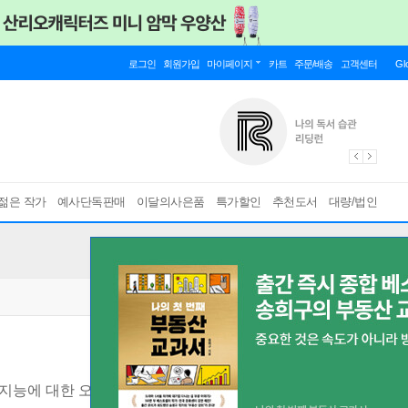
로그인
회원가입
마이페이지
카트
주문/배송
고객센터
Gl
젊은 작가
예사단독판매
이달의사은품
특가할인
추천도서
대량/법인
공지능에 대한 오해와 진실