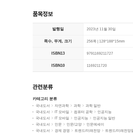
품목정보
발행일
2023년 11월 30일
쪽수, 무게, 크기
256쪽 | 128*188*15mm
ISBN13
9791169211727
ISBN10
1169211720
관련분류
카테고리 분류
국내도서
자연과학
과학
과학 일반
국내도서
IT 모바일
컴퓨터 공학
인공지능
국내도서
IT 모바일
인공지능
인공지능 일반
국내도서
인문
인문/교양
인문에세이
국내도서
경제 경영
트렌드/미래전망
트렌드/미래전망