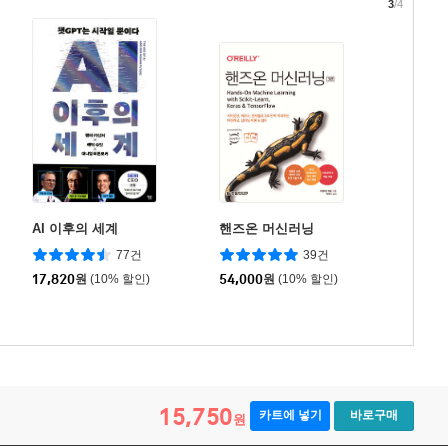
3
/4
AI 이후의 세계
핸즈온 머신러닝
77건
39건
17,820
원
(10% 할인)
54,000
원
(10% 할인)
15,750
카트에 넣기
바로구매
원