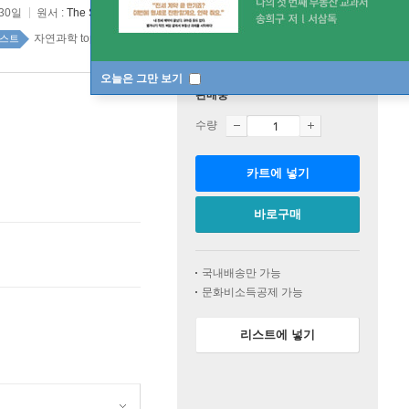
 30일
원서 :
The Shortcut
자연과학 top100 1주
스트
오늘은 그만 보기
판매중
수량
카트에 넣기
바로구매
국내배송만 가능
문화비소득공제 가능
리스트에 넣기