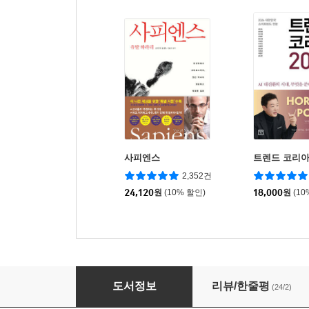
사피엔스
트렌드 코리아 
2,352건
24,120
원
(10% 할인)
18,000
원
(10
기계의 반칙
도서정보
리뷰/한줄평
(24/2)