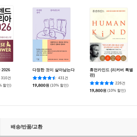
2026
다정한 것이 살아남는다
휴먼카인드 (리커버 특별
판)
310건
431건
226건
% 할인)
19,800
원
(10% 할인)
19,800
원
(10% 할인)
배송/반품/교환