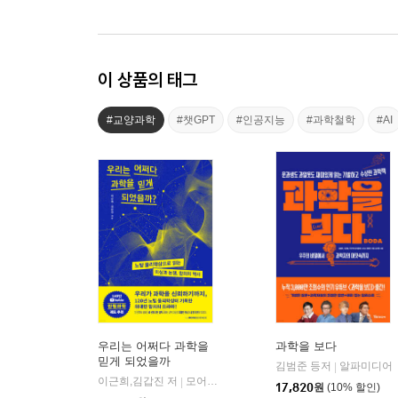
이 상품의 태그
#교양과학
#챗GPT
#인공지능
#과학철학
#AI
우리는 어쩌다 과학을
과학을 보다
믿게 되었을까
김범준 등저
알파미디어
|
이근희,김갑진 저
모어사이언스
|
17,820
원
(10% 할인)