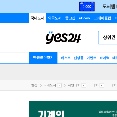
국내도서
외국도서
중고샵
eBook
크레마클럽
C
빠른분야찾기
베스트
신상품
이벤트
바이백
매
웰컴
국내도서
자연과학
과학
과학