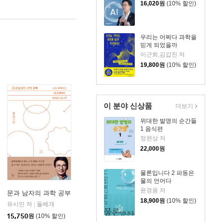
16,020
원
(10% 할인)
우리는 어쩌다 과학을
믿게 되었을까
이근희,김갑진 저
19,800
원
(10% 할인)
이 분야 신상품
더보기
위대한 발명의 순간들
1 음식편
정완상 저
22,000
원
물론입니다 2 파동은
물의 언어다
윤경용 저
문과 남자의 과학 공부
18,900
원
(10% 할인)
유시민 저
돌베개
김영사
|
|
15,750
원
(10% 할인)