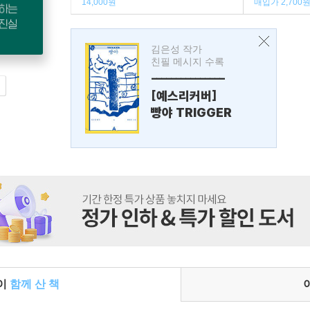
14,000원
매입가 2,700
김은성 작가
친필 메시지 수록
---------------
[예스리커버]
빵야 TRIGGER
들이
함께 산 책