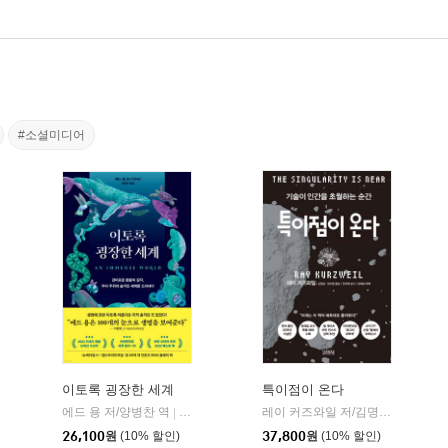
#소셜미디어
이토록 굉장한 세계
특이점이 온다
에드 용 저/양병찬 역
어크로스
레이 커즈와일 저/김명남,장시형 역/진대제 감수/정재승 해제
|
26,100
원
(10% 할인)
37,800
원
(10% 할인)