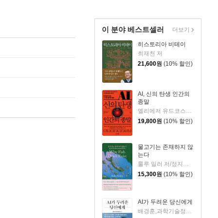
이 분야 베스트셀러
더보기
히스토리아 비테이
최재천 저
21,600
원
(10% 할인)
AI, 신의 탄생 인간의
종말
엘리에저 유드코스키,네이트 소아레스 공저/고영훈 역
19,800
원
(10% 할인)
물고기는 존재하지 않
는다
룰루 밀러 저/정지인 역
15,300
원
(10% 할인)
AI가 두려운 당신에게
배경훈,과학기술정보통신부 저