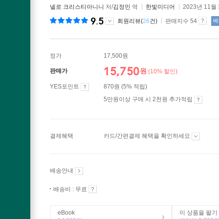
넬로 크리스티아니니
저/
김정민
역
한빛미디어
2023년 11월
9.5
회원리뷰(
26
건)
판매지수 54
베
정가
17,500원
15,750
원
판매가
(10% 할인)
YES포인트
870원 (5% 적립)
5만원이상 구매 시 2천원 추가적립
결제혜택
카드/간편결제 혜택을 확인하세요
배송안내
배송비 : 무료
eBook
이 상품을 팔기