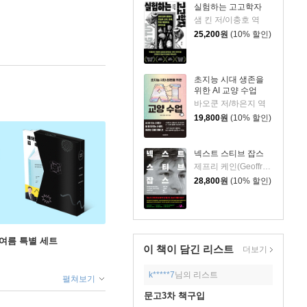
실험하는 고고학자
샘 킨 저/이충호 역
25,200
원
(10% 할인)
초지능 시대 생존을
위한 AI 교양 수업
바오쿤 저/하은지 역
19,800
원
(10% 할인)
넥스트 스티브 잡스
제프리 케인(Geoffrey Cain) 저/이민석 역
28,800
원
(10% 할인)
 여름 특별 세트
이 책이 담긴
리스트
더보기
k*****7
님의 리스트
펼쳐보기
문고3차 책구입