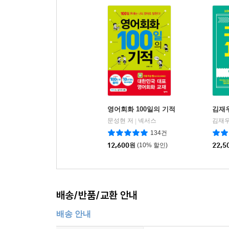
영어회화 100일의 기적
김재우
문성현 저
넥서스
김재우
|
134건
12,600
원
(10% 할인)
22,5
배송/반품/교환 안내
배송 안내