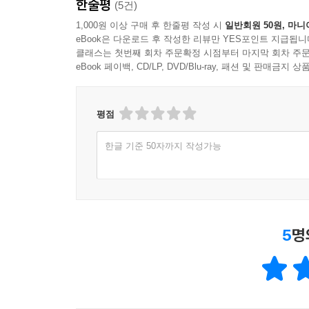
한줄평
(5건)
좋습니다.
1,000원 이상 구매 후 한줄평 작성 시
일반회원 50원, 마니
eBook은 다운로드 후 작성한 리뷰만 YES포인트 지급됩니
〈MP3파일 듣는 법〉
클래스는 첫번째 회차 주문확정 시점부터 마지막 회차 주문
eBook 페이백, CD/LP, DVD/Blu-ray, 패션 및 판매금
1. QR코드 스캔하기 : 휴대폰의 QR코드 리
클릭하세요.
2. 길벗 홈페이지 : 홈페이지(www.gilbut.co
평점
한글 기준 50자까지 작성가능
5
명