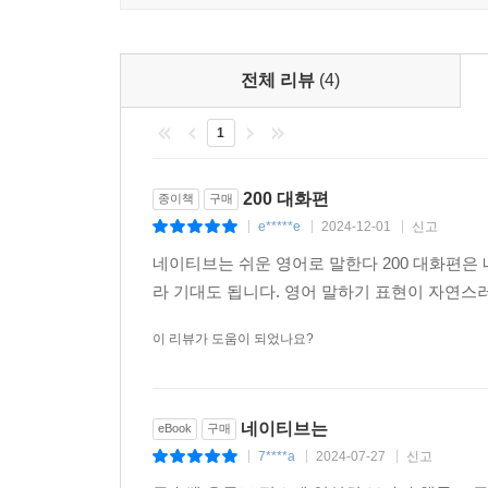
[구슬쌤의 영어회화 꿀팁]
독자에게 하나라도 더 알려주고픈 구슬쌤의 욕심이
팁들을 아낌없이 채웠습니다. 영어회화 꿀팁, 놓치면
전체 리뷰
(4)
1
[네이티브 대화 연습 MP3]
(파일명 001-2.mp3 ~ 200-2.mp3) 우리
문장마다 3초의 pause가 주어집니다.
200 대화편
종이책
구매
e*****e
2024-12-01
신고
|
|
|
〈망각방지 장치〉
네이티브는 쉬운 영어로 말한다 200 대화편은
라 기대도 됩니다. 영어 말하기 표현이 자연
하루만 지나도 학습한 내용의 50%가, 일주일이 지
있도록 ‘망각방지 장치’를 준비했습니다. 10일에 한
이 리뷰가 도움이 되었나요?
구성했습니다. 귀찮다고 넘어가지 말고 요긴하게 활
1단계_ 단어 채워서 문장 완성하기
네이티브는
eBook
구매
7****a
2024-07-27
신고
|
|
|
[문장 말하기]