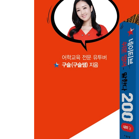
021 상대의 형편을 살피며 약속시간을 잡을 때
022 갑작스러운 일로 약속을 지키기가 힘들 때
023 기다리고 있던 제안을 재치 있게 받아들일 때
Part 03 네이티브가 간단히 수다 떨고 헤어질 때
024 간만에 만난 친구에게 안부를 물을 때
025 상대가 애정하는 대상에 대한 얘기를 나눌 때
026 특별한 날이 코앞으로 다가왔다는 말로 화제를
027 더 있으라고 붙잡지만 자리를 털고 가봐야 할 
028 헤어짐의 아쉬움을 담아 말할 때
029 연락하고 지내자고 농담 반 진담 반 말하며 헤
030 전화통화나 대화를 기분 좋게 마무리 지을 때
031 누구한테 대신 안부 좀 전해달라고 할 때
Part 04 네이티브가 식사할 때