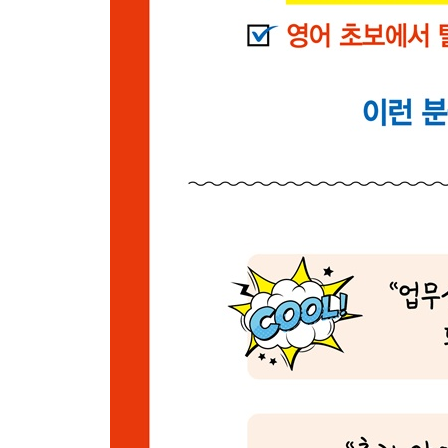
095 부끄러워 말고 편하게 하라고 독려할 때
096 이런 일이 생길 줄 미처 생각지 못한 걸 안타
097 장족의 발전을 했다고 말해줄 때
098 실패의 쓴맛을 본 상대를 위로하며
099 회의/수업 등을 마무리하며
100 퇴근 후를 기약하며
망각방지 장치 (001-100대화)
『2권 | 101-200 대화』
Part 07 네이티브가 걱정·고민할 때
101 개인 면담/대화를 요청할 때
102 충분히 고민해봤다고 할 때
103 여러 옵션들을 꼼꼼히 따져보며 고민 중이라고 
104 고민 중이던 일이 외부 요인에 의해 저절로 결