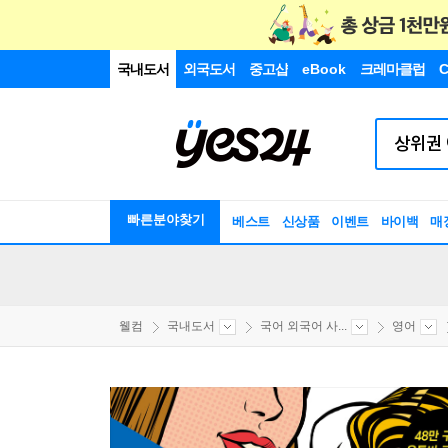
국내도서
외국도서
중고샵
eBook
크레마클럽
C
빠른분야찾기
베스트
신상품
이벤트
바이백
매
웰컴
국내도서
국어 외국어 사...
영어