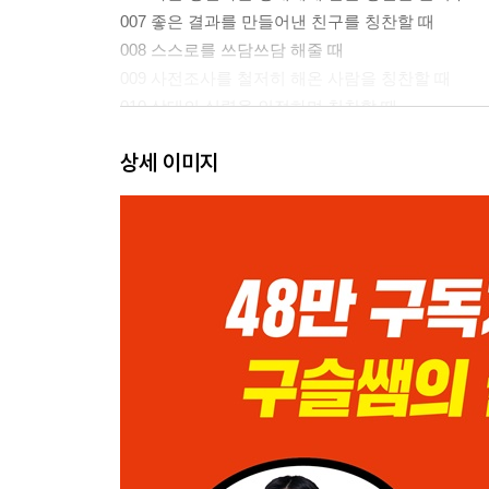
007 좋은 결과를 만들어낸 친구를 칭찬할 때
008 스스로를 쓰담쓰담 해줄 때
009 사전조사를 철저히 해온 사람을 칭찬할 때
010 상대의 실력을 인정하며 칭찬할 때
011 열심히 노력한 결과 빛을 본 사람을 축하하고 
상세 이미지
012 훌륭한 인상을 받은 일에 대해 꼭 칭찬해주고 
Part 02 네이티브가 일정 잡을 때
013 식사나 술자리를 제안할 때
014 대화 중에 갑자기 술자리를 제안할 때
015 바빠 보이는 상대에게 식사하자고 능청스럽게 
016 시간 낼 수 있는지 한번 보겠다고 할 때
017 바쁜 와중에 시간을 내준 상대에게 고마움을 
018 시간 내줘서 고맙다는 상대에게
019 세상이 두쪽 나도 꼭 가겠다는 의지를 전달할 
020 상대의 사정에 맞춰 시간을 비워두겠다고 할 때