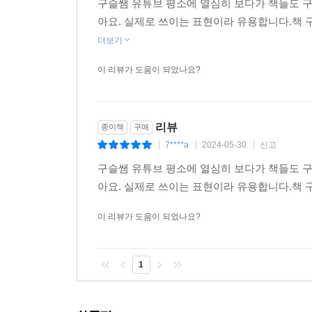
구슬쌤 유튜브 평소에 열심히 보다가 책들도 
앞에서 배운 네이티브 대화 10개에 나온 핵심 문장
아요. 실제로 쓰이는 표현이라 유용합니다.책
5초 이내에 문장을 말해보세요. 틀린 문장은 오른쪽
더보기
[문장 말하기 MP3]
이 리뷰가 도움이 되었나요?
(파일명 TEST 01-1.mp3 ~ 20-1.mp3) 문
2회 반복하여 들려줍니다. 회화는 눈으로만 공부하면
리뷰
종이책
구매
2단계_ 네이티브 표현으로 실전 대화연습
7****a
2024-05-30
신고
|
|
|
구슬쌤 유튜브 평소에 열심히 보다가 책들도 
[실전 대화 연습]
아요. 실제로 쓰이는 표현이라 유용합니다.책
자신 있게 외웠다고 생각해도, 막힘없이 말할 수 
네이티브와 대화하고 있다고 상상하면서 하이라이
이 리뷰가 도움이 되었나요?
있어서 ‘네이티브 표현사전’으로도 활용할 수 있습니
[실전 대화 연습 MP3]
1
(파일명 TEST 01-2.mp3 ~ 20-2.mp3)
MP3파일은 대화문을 두 번 들려줍니다. 표현이