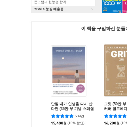
큰코쌤과 한능검 합격
YBM X 농심 배홍동
이 책을 구입하신 분
만일 내가 인생을 다시 산
그릿 (50만 
다면 (35만 부 기념 스페셜
커버 골드에디
에디션)
539건
15,480
원
(10% 할인)
16,200
원
(10