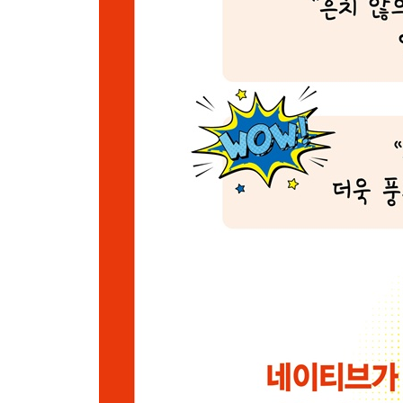
105 고민스러운 상황에서 우선순위를 따질 때
106 떠들고 다닐 순 없지만 입이 근질근질해서 고민
107 결정을 고민하는 상대에게 생각해볼 여지를 줄
Part 08 네이티브가 조언하거나 다독일 때
108 전후 사정 살피지도 않고 성급히 단정 짓지 말자
109 한쪽 얘기만 듣고 섣불리 판단해서는 안 된다고
110 고민 있어 보이는 친구에게 속내를 털어놔보라
111 계속 잘하다 어쩌다 한 번 실패한 동료를 다독일
112 어떻게 해야 할지 고민하는 친구/동료에게
113 상황을 지켜보자고 조언할 때
114 주어진 상황에서 서둘러 결정을 내려야 한다며
115 혹시 모를 가능성을 열어두자고 할 때
116 너무 늦은 게 아닐지 고민하는 친구/동료에게
117 원치 않는 상황에 빠진 상대를 다독일 때
118 미리 사서 걱정하지 말자고 할 때
119 평소대로 하면 충분하다고 상대를 다독이고 격