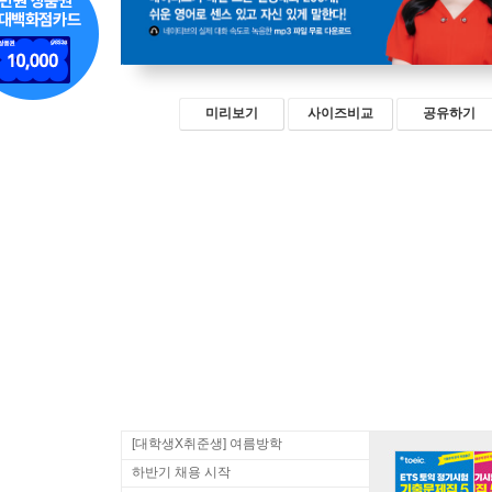
미리보기
사이즈비교
공유하기
[대학생X취준생] 여름방학
하반기 채용 시작