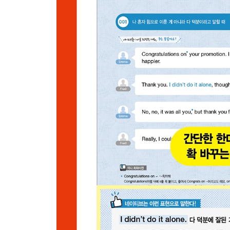
134 얘기를 들어봐도 기억이 잘 안 날 때
135 상대의 칭찬에 쑥스러워하며
136 딱 봐도 뻔한 상황일 때
137 차이가 잘 분간이 안 될 때
138 오늘따라 외모에 유달리 신경 쓰는 상대에게
139 아는 선에서 정보를 전달할 때
140 누군가가 부러울 때
141 감사인사에 별거 아니라고 응수할 때
142 상황이나 상태가 정말 좋다고 강조할 때
143 내 취향에 맞지 않을 때
144 내게 천사처럼 고마운 상대에게
145 세월이 흘러도 식상해지지 않는 대상에 대해
146 상대에게 결정권/선택권이 있다고 말해줄 때
147 속는 셈 치더라도 일단은 믿고 기회를 줘보자고
148 비싸긴 해도 좋을 때
Part 10 네이티브가 도움을 청하거나 호의를 베풀 