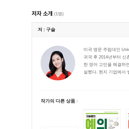
188 나를 괴롭히고 신경 쓰이게 하는 점에 대해 말할
저자 소개
189 어떤 일에 진절머리가 날 때
(1명)
190 뜻대로 따라와줄 기미가 안 보이는 사람을 두고
191 누군가가 내 상황에 동조해주지 않는 고충을 
저 :
구슬
192 험담을 유도하는 상대에게 장단은 맞춰주면서 
193 터무니없는 상황을 접했을 때
미국 명문 주립대인 Unive
194 불만사항을 나름 포장해서 말할 때
귀국 후 2014년부터 신
195 상대방 때문에 입장이 난처해져 속상할 때
한 영어 고민을 해결하면
196 업무 과부하로 머리가 안 돌아갈 때
설했다. 현지 기업에서 쌓
197 답변 듣자고 한 말이 아닌데 따박따박 답하려
198 납득이 안 되는 얘기를 꺼내는 상대에게
199 상대가 꽁해 보일 때
200 받아들일 수밖에 없는 상황일 때
작가의 다른 상품