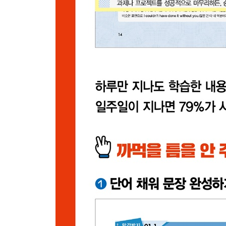
149 잠깐만 시간 내서 도와달라고 할 때
150 줄곧 마음에 담아둔 질문을 조심스레 꺼낼 때
151 도움 받기를 유보했던 친구의 도움이 필요해졌
152 많을수록 좋다며 한기분 낼 때
153 밤잠 안 자고 준비했다고 어필할 때
154 힘든 시기를 겪고 있는 친구에게
Part 11 네이티브가 고마움을 표현할 때
155 어떤 사실을 알려준 것에 대한 고마움을 표현할
156 까다로운 나를 감내해준 것에 대한 고마움을 
157 감정을 물씬 담아 고마움을 강조해 표현할 때
158 평생 고마워할 정도로 고마운 마음이 클 때
159 고마운 마음을 주체 못하는 상대에게
160 고마워하는 친구에게 우리 사이에 도움을 주