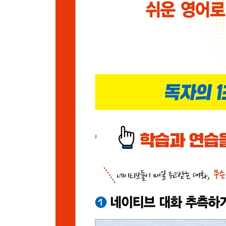
120 장점 또는 단점의 한쪽에만 너무 매몰되지 말라
121 섣불리 판단하지 말고 좀 지켜보자고 할 때
122 성급히 굴지 말고 충분히 시간을 가지라고 조
123 해서 손해 볼 것도 없다고 말할 때
124 뻔하지만 간과해서는 안 되는 사실을 짚어줄 때
125 승산은 없지만 한번 해보자고 제안/조언할 때
Part 09 네이티브가 습관처럼 자주 쓰는 한 마디
126 확실하다고 긍정 대답을 할 때
127 일말의 믿음도 가지 않을 때
128 상대의 말에 딱 잘라 그럴 리 없다고 부정할 때
129 내 말뜻을 오해 없이 전달하고자 할 때
130 헛소리 아니니까 내 말 믿으라고 강조할 때
131 행운을 빌어줄 때
132 네 물건처럼 편하게 쓰라고 할 때
133 취미에 안 맞거나 그다지 좋아하지 않는다고 할