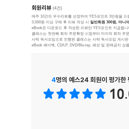
회원리뷰
[미니 회화사전]
(4건)
대화에 별표(*) 표시된 주요 표현을 정리했습니다.
매주 10건의 우수리뷰를 선정하여 YES포인트 3만원을 드
3,000원 이상 구매 후 리뷰 작성 시
일반회원 300원, 마니아
eBook은 다운로드 후 작성한 리뷰만 YES포인트 지급됩니
[네이티브는 이런 표현으로 말한다!]
클래스는 첫번째 회차 주문확정 시점부터 마지막 회차 주문
구슬쌤이 대화에서 뽑은 ‘간단한 한 마디로 분위기
사락 독서모임으로 진행된 클래스는 사락 독서모임 게시판
함께 일대일 강의처럼 설명했습니다.
eBook 페이백, CD/LP, DVD/Blu-ray, 패션 및 판매금
[네이티브 대화 듣기 MP3]
(파일명 001-1.mp3 ~ 200-1.mp3) 대화 내
자연스러운 속도로 녹음했습니다.
4
명의 예스24 회원이 평가한
10.
2. 오른쪽 페이지_ 우리말을 영어로 말해보기
[우리말 대화문]
영어 대화의 우리말 해석입니다. 영어문장의 뜻과
실제 상황에서도 자신 있게 말할 수 있을 때까지 상