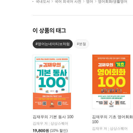
국내도서
국어 외국어 사전
영어
영어회화/생활영어
이 상품의 태그
#영어는네이티브처럼
#분철
김재우의 기본 동사 100
김재우의 기초 영어회화
100
김재우 저
상상스퀘어
|
김재우 저
상상스퀘어
|
19,800
원
(10% 할인)