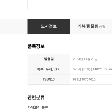
네이티브는 쉬운 영어로 말한다 200대화편
도서정보
리뷰/한줄평
(4/5)
품목정보
발행일
2023년 11월 20일
쪽수, 무게, 크기
596쪽 | 810g | 148*210*25
ISBN13
9791140707010
관련분류
카테고리 분류