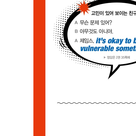
061 다 피가 되고 살이 되는 일이라고 말할 때
062 동료나 상사가 제3자를 통해 날 불렀을 때
063 갑작스런 프로젝트 취소 등을 체념하고 받아들
064 어디까지 얘기하다 말았는지 물어볼 때
065 회의나 세미나 등에 늦게 들어갔을 때
066 언제든 물심양면으로 지원할 준비가 되어 있다
067 힘들어하는 동료/팀원의 일을 이어받겠다고 할
068 의견/생각이 같은지를 확인할 때
069 어떤 일의 성공을 위해 뭐든 다 할 마음이 있는
070 딱 보면 알 만한 일에 굳이 에너지 낭비 안 했으
071 맡은 일에 집중해 정말 열심히 진행 중이라고 할
072 상사의 업무지시에 자신 있게 대답할 때
073 서로의 의견/생각을 존중하며 부드럽게 대화를
074 돌려 말하거나 차근차근 설명할 만한 상황이 아
075 바쁘니까 본론만 빨리 말하라고 할 때
076 평소답지 않은 동료/친구에게
077 밀린 일이 많을 때