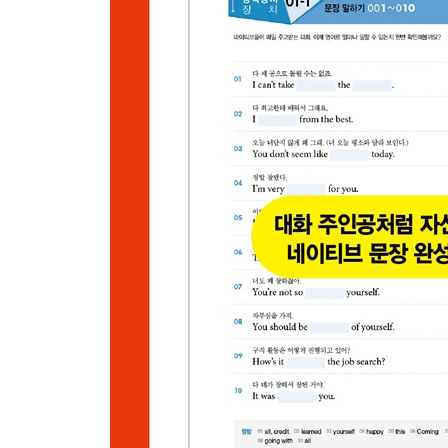
Part 12 네이티브가 동의/반대 등의 의견을 낼 때
161 상대의 말에 전적으로 동의할 때
162 안 좋은 상황 속에 있는 상대에 공감해줄 때
163 상대와 같은 감정을 느낀다고 동조할 때
164 상대의 제안에 이의를 제기할 때
165 중요하지 않은 것에 연연해하는 상대에게
166 드러난 상황만으론 함부로 판단할 수 없다고 제
167 상대의 말에 신빙성이 없을 때
168 여러 가능성이 열려 있는 상황임을 환기시키며
169 진짜 괜찮은데 사람들이 가치를 잘 몰라준다고
Part 13 네이티브가 품위를 지키며 경고하거나 따질
170 개인적으로 아주 싫어하는 행태에 대해 말할 때
171 화가 난다는 걸 품위 있게 알릴 때
172 상대가 한 말의 저의가 의심스러울 때
173 작작 좀 하라고 할 때