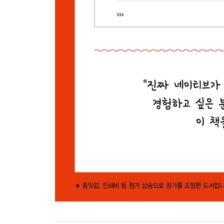
174 어쩔 수 없는 상황이라는 말을 부드럽게 돌려서
175 생각지도 못한 상대의 말에 감정이 아주 상했을
176 아무 상관 없는 내게 괜한 분풀이를 할 때
177 어느 누구에게도 득이 될 게 없는 행동에 대해 
178 선 넘는 행동/발언을 하는 상대에게
179 나를 물로 보지 말라고 할 때
180 사사건건 간섭하는 상대에게
181 잘못해놓고 모르는 척 시치미 떼는 상대에게
182 상대의 태도를 지적할 때
183 자꾸 채근해서 짜증스런 상대에게
Part 14 네이티브가 불만이나 고충을 말할 때
184 정말로 얘기하고 싶지 않은 주제를 상대가 꺼내
185 타이밍이 안 좋다고 할 때
186 차가 막혀 약속시간에 늦었을 때
187 정말 짜증 돋는 상황일 때