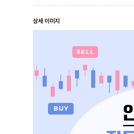
__파이썬 설치 15__PyCharm 설치 19
__파이썬 패키지 설치 28
상세 이미지
2.3 파이썬 프로그래밍 기초 33
__파이썬 기초 문법 34
__UI 만들어보기 40
__파이썬 코드 만들기 44
__EXE 실행 파일 만들기 48
트레이더와 코딩: 트레이딩에 코딩을 어떻게 사용하나
CHAPTER 03 챗GPT를 활용한 금융 데이터 수집
3.1 챗GPT 질문법 58
3.2 주식 데이터 수집 60
__주식 데이터 수집 목표 및 질문 구성 61
__챗GPT 답변의 오류 수정하기 66
__최종 수정된 답변으로 데이터 확인하기 71
3.3 암호화폐 데이터 수집 72