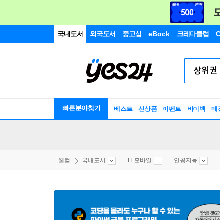
국내도서
외국도서
중고샵
eBook
크레마클럽
C
빠른분야찾기
베스트
신상품
이벤트
바이백
매
웰컴
국내도서
IT 모바일
인공지능