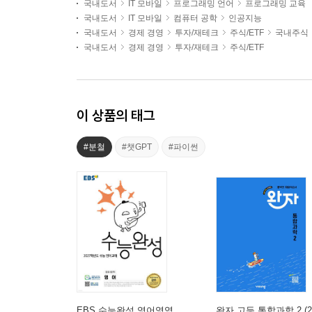
국내도서
IT 모바일
프로그래밍 언어
프로그래밍 교육
국내도서
IT 모바일
컴퓨터 공학
인공지능
국내도서
경제 경영
투자/재테크
주식/ETF
국내주식
국내도서
경제 경영
투자/재테크
주식/ETF
이 상품의 태그
#분철
#챗GPT
#파이썬
EBS 수능완성 영어영역
완자 고등 통합과학 2 (2