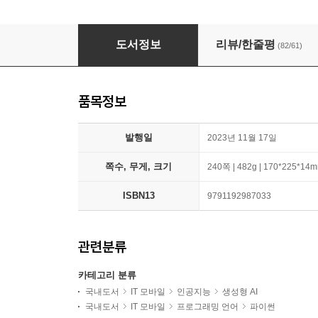
챗GPT로 만드는 주식 & 암호화폐 자동매매 시
도서정보
리뷰/한줄평
(82/61)
품목정보
발행일
2023년 11월 17일
쪽수, 무게, 크기
240쪽 | 482g | 170*225*14
ISBN13
9791192987033
관련분류
카테고리 분류
국내도서
IT 모바일
인공지능
생성형 AI
국내도서
IT 모바일
프로그래밍 언어
파이썬