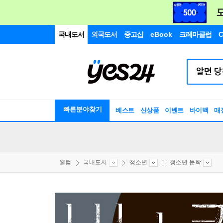
국내도서
외국도서
중고샵
eBook
크레마클럽
C
빠른분야찾기
베스트
신상품
이벤트
바이백
매
웰컴
국내도서
청소년
청소년 문학