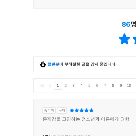
86
명
클린봇
이 부적절한 글을 감지 중입니다.
1
2
3
4
5
6
7
8
9
10
종이책
구매
존재감을 고민하는 청소년과 어른에게 권함