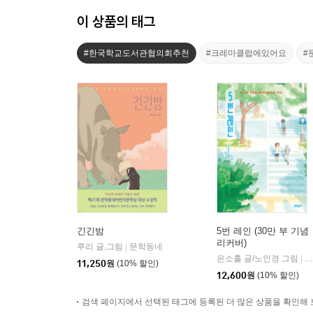
이 상품의 태그
#한국학교도서관협의회추천
#크레마클럽에있어요
#
긴긴밤
5번 레인 (30만 부 기념
리커버)
루리 글,그림
문학동네
|
은소홀 글/노인경 그림
문
|
11,250
원
(10% 할인)
12,600
원
(10% 할인)
검색 페이지에서 선택된 태그에 등록된 더 많은 상품을 확인해 