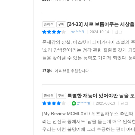
[24-33] 서로 보듬어주는 세상
종이책
구매
w******f
2024-10-14
신고
|
|
|
존재감의 상실, 비스킷이 되어가다이 소설의 주인공
‘소리 강박증’이라는 청각 관련 질환을 갖게 되
들을 찾아낼 수 있는 능력도 가지게 되었다.‘눈에
17명
이 이 리뷰를 추천합니다.
특별한 재능이 있어야만 남을 도
종이책
구매
z******8
2025-03-13
신고
|
|
|
[My Review MCMLXVI / 위즈덤하우스 3
리는 선진국 중에서도 '남을 돕는데 매우 인색한
우리는 이런 불명예에 그리 수긍하는 편이 아니다