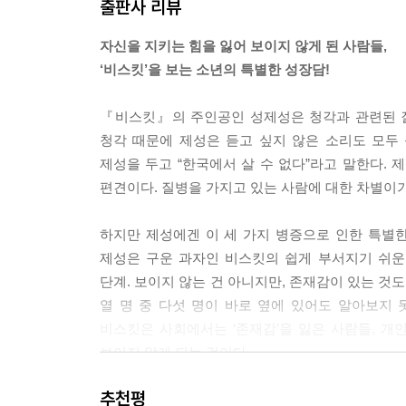
출판사 리뷰
“비스킷이 있어.”
덕환이가 안경을 고쳐 쓰더니 눈을 가늘게 뜨고 그 
자신을 지키는 힘을 잃어 보이지 않게 된 사람들,
“누구? 쟤? 쟤가 비스킷이야?”
‘비스킷’을 보는 소년의 특별한 성장담!
“응.”
“이상하네. 쟤, 너도 알잖아. 우리랑 같은 중학교 나왔
『비스킷』의 주인공인 성제성은 청각과 관련된 질환
“전혀 모르겠는데. 지금도 우리랑 같은 학교야?”
청각 때문에 제성은 듣고 싶지 않은 소리도 모두
“고등학교는 달라. 아마 거리가 좀 있는 데로 갔을 
제성을 두고 “한국에서 살 수 없다”라고 말한다. 
덕환이가 의아해하는 것도 이해가 되었다. 중학교에
편견이다. 질병을 가지고 있는 사람에 대한 차별이기
어쩌면 고등학교에서 더 심한 괴롭힘을 겪고 있을지
“몇 단계야?”
하지만 제성에겐 이 세 가지 병증으로 인한 특별한
“1단계.”
제성은 구운 과자인 비스킷의 쉽게 부서지기 쉬운 
비스킷은 대부분 1단계에 머문다. 가정, 학교, 사
단계. 보이지 않는 건 아니지만, 존재감이 있는 것도
때문인 것 같다. 학교나 학원에서 따돌림을 당하더라
열 명 중 다섯 명이 바로 옆에 있어도 알아보지 
그러므로 비스킷 1단계는 아직 꺼지지 않은 자존감
비스킷은 사회에서는 ‘존재감’을 잃은 사람들, 개
--- p.16~17
보이지 않게 되는 것이다.
남자는 집에 아이가 없다고 했다. 아내가 가출한 뒤
추천평
남들은 문제라고 생각하는 제성의 예민한 청각은 