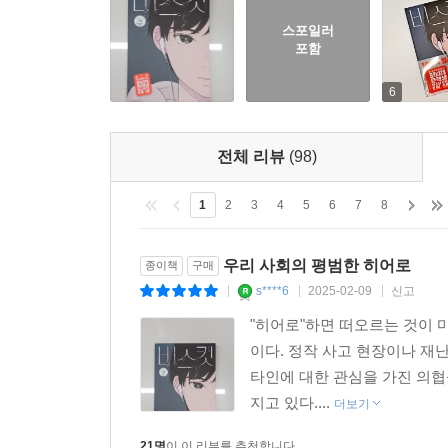
스포일러
포함
6
전체 리뷰
(98)
1
2
3
4
5
6
7
8
우리 사회의 평범한 히어로
종이책
구매
s****6
2025-02-09
신고
|
|
|
"히어로"하면 떠오르는 것이 
이다. 정작 사고 현장이나 재
타인에 대한 관심을 가진 의협
지고 있다....
더보기
21명
이 이 리뷰를 추천합니다.