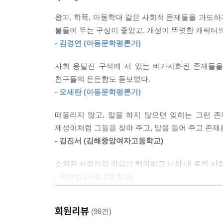
으로 들어가려고 하자 남자가 당황하며 현관문을 닫
발견하는 것에서 멈추지 않고 그들을 보이지 않는
찰이 안으로 들어갔다. 남자는 현관문 옆에 어정쩡
왕따, 학폭, 아동학대 같은 사회적 문제들을 과도
누구나 비스킷이 될 수 있지만, 누구도 비스킷이 되
그런데 정말 어디에서 본 듯했다. 땀으로 젖은 남자
붙들어 두는 구성이 좋았고, 개성이 뚜렷한 캐릭터
있는 존재다. 사람들은 강한 존재가 히어로가 된다고
턱의 흉터를 어딘가에서 본 적이 있는데. 어디였지? 
- 김경연 (아동문학평론가)
『비스킷』은 제성이라는 소년의 특별한 성장담이자
맙소사! 문어 자식이 내가 들었던 목소리의 주인공
응원이다.
“이 집에 다른 출입구는 없습니까?”
사회 응달진 구석에 서 있는 비가시화된 존재들을
“어, 없는데요.”
친구들의 든든함도 돋보였다.
100% 독자의 선택으로 대상을 결정하다!
남자가 손사래까지 치며 부인했다.
- 오세란 (아동문학평론가)
청소년 독자들의 압도적 지지를 받은 대상작
“알겠습니다. 실례 많았습니다.”
떠올리지 않고, 말을 하지 않으면 잊히는 그런 
집 안을 둘러본 경찰이 조사를 마무리하려고 하자 
『비스킷』은 청소년 심사위원 80%의 압도적인
제성이처럼 그들을 찾아 주고, 말을 들어 주고 존재
“잠시만요. 아이는요?”
위즈덤하우스 판타지문학상은 예심을 거쳐 본심에서
- 김진서 (김해중앙여자고등학교)
“잘못 들으신 것 같네요. 이 집에 아이는 없습니다.”
문학상에서 최초로 시도된 방식이다. 대상과 우수상
경찰의 말에 남자가 우리보다 더 놀란 표정이었다.
소외된 사람들의 마음을 헤아리고 나와 내 주변 사
이 과정에 모두 진지한 태도로 임해 주어 심사위원
--- p.124~125
- 어유빈 (서정고등학교)
조제는 존재감을 몽땅 잃어 아무도 자신을 알아보지
청각 질환을 앓고 있는 주인공이 예민한 귀로 비
런 생각 탓에 조제는 비스킷을 위해 기꺼이 위험을 
회원리뷰
(98건)
되어서 시간 가는 줄 모르고 계속 읽었던 것 같다. 
데. 도와줘도 사라질지 모르는데. 왜 애써 힘들게 