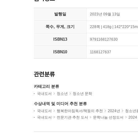
발행일
2023년 09월 13일
쪽수, 무게, 크기
228쪽 | 418g | 142*220*15
ISBN13
9791168127630
ISBN10
1168127637
관련분류
카테고리 분류
국내도서
청소년
청소년 문학
수상내역 및 미디어 추천 분류
국내도서
행복한아침독서/책둥이 추천
2024년
청소년용
국내도서
전문기관 추천 도서
문학나눔 선정도서
202