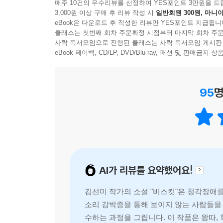
- 양정원 (부천남중학교)
매주 10건의 우수리뷰를 선정하여 YES포인트 3만원을 드
나는 동동거리는 효진이와 등 돌린 조제의 마음이 
3,000원 이상 구매 후 리뷰 작성 시
일반회원 300원, 마니아
eBook은 다운로드 후 작성한 리뷰만 YES포인트 지급됩니
우리와 다르지 않다는 걸 알리기 위해 굳이 덧붙여 
희미해져 버린 사람들에게 반짝임을 선사하는 작품
클래스는 첫번째 회차 주문확정 시점부터 마지막 회차 주문
“비스킷은 마음의 한 부분이 계속 짓밟혀서 존재감을
- 이영채 (개원중학교)
사락 독서모임으로 진행된 클래스는 사락 독서모임 게시판
고 싶은 것뿐이야.”
eBook 페이백, CD/LP, DVD/Blu-ray, 패션 및 판매금
자신이 가진 병을 이용하여 사라져 가는 사람을 구
조제가 확신에 찬 표정을 지우고 처음으로 갈피를 잡
- 이준우 (장흥중학교)
다른 방식으로 무언가를 계속 지켜 내고 있었는지도
--- p.144~145
95
명
언제 자신의 존재감이 희미해질지 모르는 현대사회에
- 이채윤 (난우중학교)
영상이 공개된 이후 아직까지 비스킷이라는 존재에
작했다. 눈으로 보았어도 믿을 수 없는 존재. 보이
존재감에 대해 고민이 많은 청소년들에게 힘이 되어 
논쟁은 끊임없이 이어졌다. 다만 모두가 공감하는 한
- 한아현 (역곡중학교)
비스킷은 자신을 소외시키는 주변에 의해 처음 만
잃고 만다. 그렇게 스스로 고립을 택하고 자신을 지
AI가 리뷰를 요약했어요!
우리는 매일 스스로를 지켜 내기 위해 힘껏 노력하지
김선미 작가의 소설 "비스킷"은 청각장애
무리 강한 사람이라도 모습이 희미하게 깜빡거린다. 
소리 강박증을 통해 보이지 않는 사람들을 
있는 누군가다.
수하는 과정을 그립니다. 이 작품은 왕따,
누구나 비스킷이 될 수 있다. 또한 누구나 비스킷을