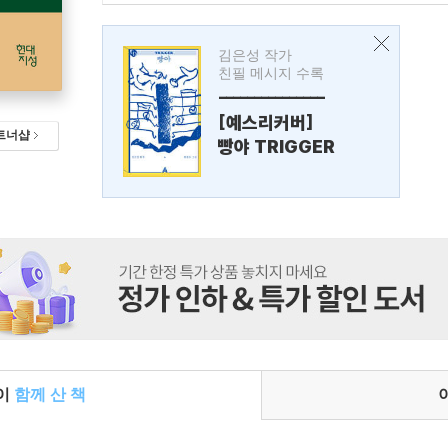
김은성 작가
친필 메시지 수록
---------------
[예스리커버]
트너샵
빵야 TRIGGER
들이
함께 산 책