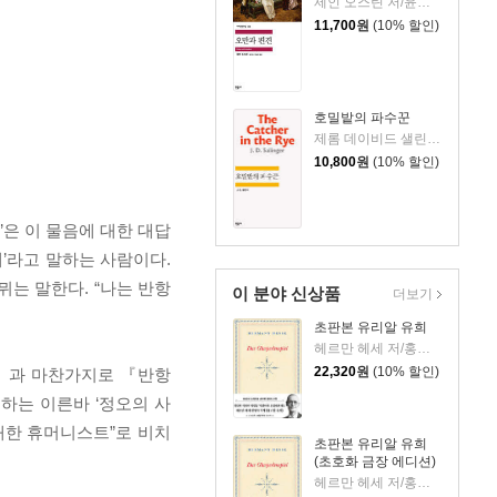
제인 오스틴 저/윤지관,전승희 공역
11,700
원
(10% 할인)
호밀밭의 파수꾼
제롬 데이비드 샐린저 저/공경희 역
10,800
원
(10% 할인)
’은 이 물음에 대한 대답
예’라고 말하는 사람이다.
는 말한다. “나는 반항
이 분야 신상품
더보기
초판본 유리알 유희
헤르만 헤세 저/홍진호 역
22,320
원
(10% 할인)
』과 마찬가지로 『반항
하는 이른바 ‘정오의 사
매한 휴머니스트”로 비치
초판본 유리알 유희
(초호화 금장 에디션)
헤르만 헤세 저/홍진호 역