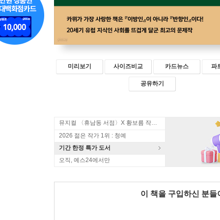
미리보기
사이즈비교
카드뉴스
파
공유하기
뮤지컬 〈휴남동 서점〉X 황보름 작가 북토크
2026 젊은 작가 1위 : 청예
기간 한정 특가 도서
오직, 예스24에서만
이 책을 구입하신 분