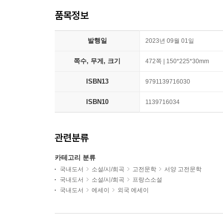
품목정보
발행일
2023년 09월 01일
쪽수, 무게, 크기
472쪽 | 150*225*30mm
ISBN13
9791139716030
ISBN10
1139716034
관련분류
카테고리 분류
국내도서
소설/시/희곡
고전문학
서양 고전문학
국내도서
소설/시/희곡
프랑스소설
국내도서
에세이
외국 에세이