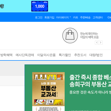
로그인
회원가입
마이페이지
카트
주문/배송
고객센터
Gl
름방학혜택
예사단독판매
이달의사은품
특가할인
추천도서
대량/법인