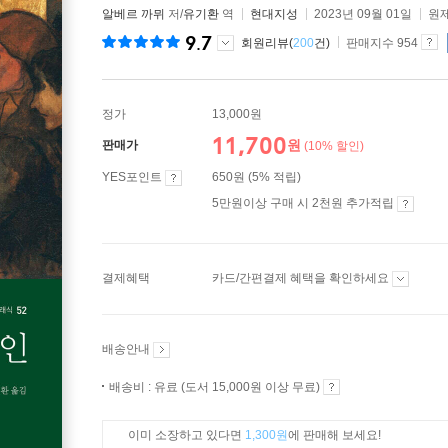
알베르 까뮈
저/
유기환
역
현대지성
2023년 09월 01일
원제
9.7
회원리뷰(
200
건)
판매지수 954
정가
13,000원
11,700
원
판매가
(10% 할인)
YES포인트
650원 (5% 적립)
5만원이상 구매 시 2천원 추가적립
결제혜택
카드/간편결제 혜택을 확인하세요
배송안내
배송비 : 유료 (도서 15,000원 이상 무료)
이미 소장하고 있다면
1,300원
에 판매해 보세요!