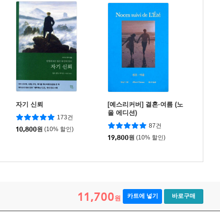
자기 신뢰
[예스리커버] 결혼·여름 (노
을 에디션)
173건
87건
10,800
원
(10% 할인)
19,800
원
(10% 할인)
11,700
카트에 넣기
바로구매
원