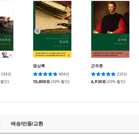
명상록
군주론
133건
604건
210건
 할인)
10,800
원
(10% 할인)
6,930
원
(10% 할인)
배송/반품/교환