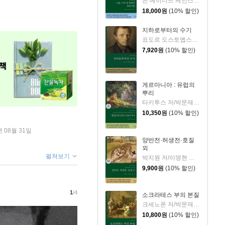
존 메이너드 케인스 저/현동균 역
18,000
원
(10% 할인)
지하로부터의 수기
표도르 도스토옙스키 저/조혜경 역
7,920
원
(10% 할인)
게르마니아 : 유럽의
뿌리
타키투스 저/박문재 역
10,350
원
(10% 할인)
년 08월 31일
양반전·허생전·호질
외
펼쳐보기
박지원 저/이명현 역/한동훈 그림
9,900
원
(10% 할인)
1
/4
소크라테스 부의 본질
크세노폰 저/박문재 역
10,800
원
(10% 할인)