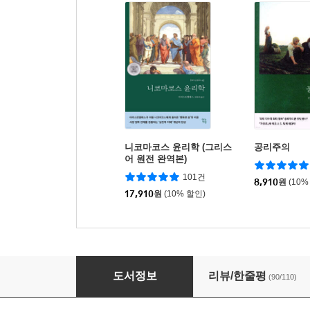
니코마코스 윤리학 (그리스
공리주의
어 원전 완역본)
101건
8,910
원
(10%
17,910
원
(10% 할인)
반항인
도서정보
리뷰/한줄평
(90/110)