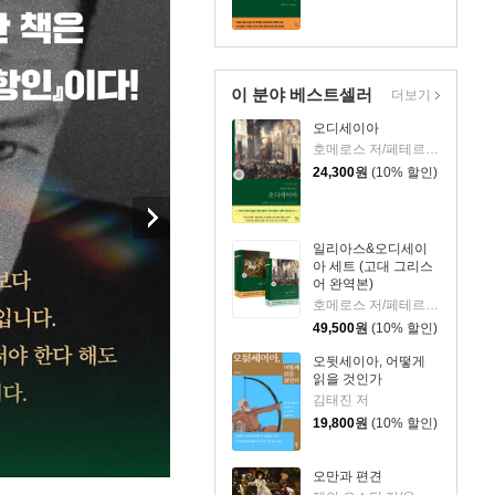
이 분야 베스트셀러
더보기
오디세이아
호메로스 저/페테르 파울 루벤스 그림/박문재 역
24,300
원
(10% 할인)
일리아스&오디세이
아 세트 (고대 그리스
어 완역본)
호메로스 저/페테르 파울 루벤스 그림/박문재 역
49,500
원
(10% 할인)
오뒷세이아, 어떻게
읽을 것인가
김태진 저
19,800
원
(10% 할인)
오만과 편견