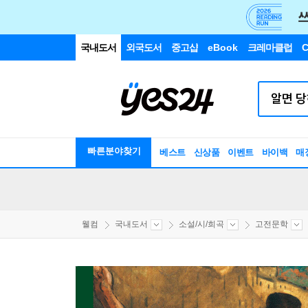
국내도서
외국도서
중고샵
eBook
크레마클럽
C
빠른분야찾기
베스트
신상품
이벤트
바이백
매
웰컴
국내도서
소설/시/희곡
고전문학