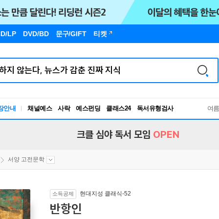
D/LP
DVD/BD
문구
/GIFT
티켓
장안내
채널예스
사락
예스펀딩
클래스24
독서유형검사
여
RBTI Lab
독서유형검사
크클 심야 독서 모임
OPEN
서양 고전문학
현대지성 클래식-52
소득공제
반항인