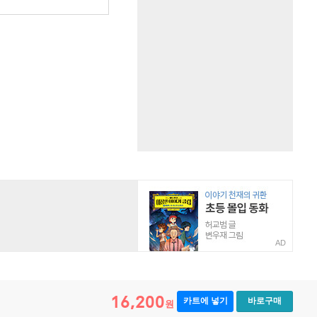
원
AD
16,200
카트에 넣기
바로구매
원