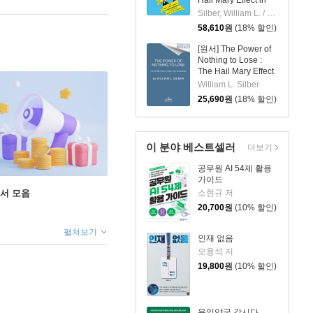
Hail Mary Effect in
Politics, War, and
Silber, William L. / Sanders, Fred
Business
58,610
원
(18% 할인)
[원서] The Power of
Nothing to Lose :
The Hail Mary Effect
in Politics, War, and
William L. Silber
Business
25,690
원
(18% 할인)
이 분야 베스트셀러
더보기
공무원 AI 54제 활용
가이드
소현규 저
도서 모음
20,700
원
(10% 할인)
펼쳐보기
인재 없음
오용석 저
19,800
원
(10% 할인)
육일약국 갑시다