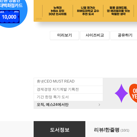
미리보기
사이즈비교
공유하기
휴넷CEO MUST READ
경제경영 자기계발 기획전
기간 한정 특가 도서
오직, 예스24에서만
막다른 길의 선택들
도서정보
리뷰/한줄평
(10/1)