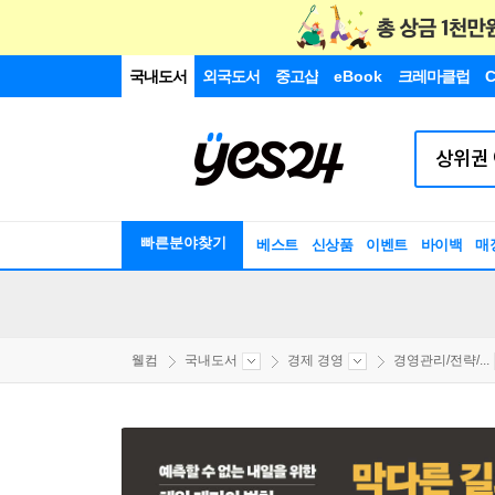
국내도서
외국도서
중고샵
eBook
크레마클럽
C
빠른분야찾기
베스트
신상품
이벤트
바이백
매
웰컴
국내도서
경제 경영
경영관리/전략/...