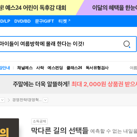
D/LP
DVD/BD
문구
/GIFT
티켓
장안내
채널예스
사락
예스펀딩
클래스24
독서유형검사
여
RBTI Lab
독서유형검사
주말에는 더욱 알뜰하게!
최대 2,000원 상품권 받으
경영전략/경영혁...
소득공제
막다른 길의 선택들
예측할 수 없는 내일을