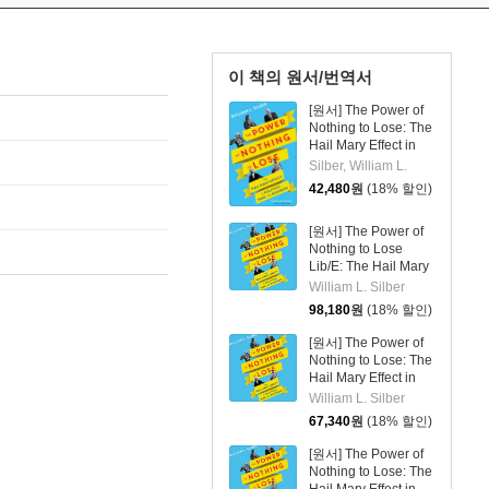
이 책의 원서/번역서
[원서] The Power of
Nothing to Lose: The
Hail Mary Effect in
Politics, War, and
Silber, William L.
Business
42,480
원
(18% 할인)
[원서] The Power of
Nothing to Lose
Lib/E: The Hail Mary
Effect in Politics, War,
William L. Silber
and Business
98,180
원
(18% 할인)
[원서] The Power of
Nothing to Lose: The
Hail Mary Effect in
Politics, War, and
William L. Silber
Business
67,340
원
(18% 할인)
[원서] The Power of
Nothing to Lose: The