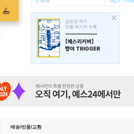
11,340원
매입가 2,700
김은성 작가
친필 메시지 수록
---------------
[예스리커버]
빵야 TRIGGER
배송/반품/교환