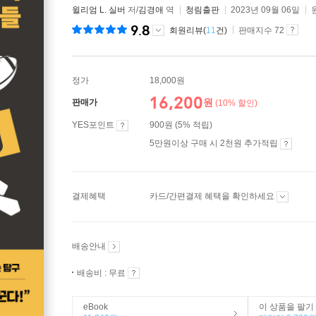
윌리엄 L. 실버
저/
김경애
역
청림출판
2023년 09월 06일
9.8
회원리뷰(
11
건)
판매지수 72
정가
18,000원
16,200
원
판매가
(10% 할인)
YES포인트
900원 (5% 적립)
5만원이상 구매 시 2천원 추가적립
결제혜택
카드/간편결제 혜택을 확인하세요
배송안내
배송비 : 무료
eBook
이 상품을 팔기