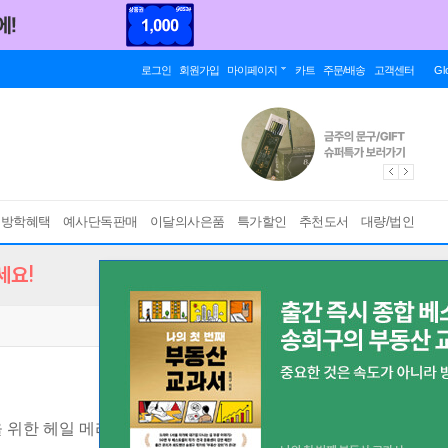
로그인
회원가입
마이페이지
카트
주문/배송
고객센터
Gl
름방학혜택
예사단독판매
이달의사은품
특가할인
추천도서
대량/법인
세요!
 위한 헤일 메리의 법칙