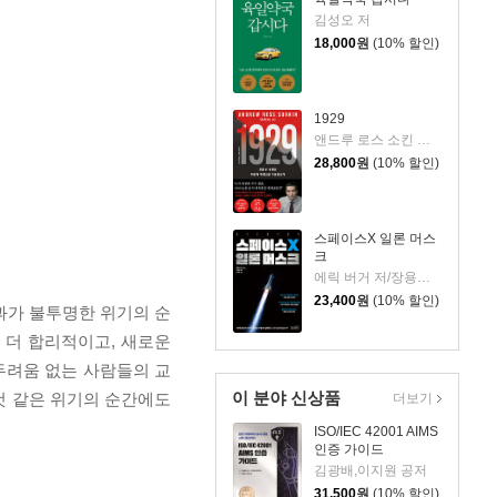
김성오 저
18,000
원
(10% 할인)
1929
앤드루 로스 소킨 저/조용빈 역/신현호 감수
28,800
원
(10% 할인)
스페이스X 일론 머스
크
에릭 버거 저/장용원 역/서성현 감수
23,400
원
(10% 할인)
결과가 불투명한 위기의 순
 더 합리적이고, 새로운
두려움 없는 사람들의 교
이 분야 신상품
 것 같은 위기의 순간에도
더보기
ISO/IEC 42001 AIMS
인증 가이드
김광배,이지원 공저
31,500
원
(10% 할인)