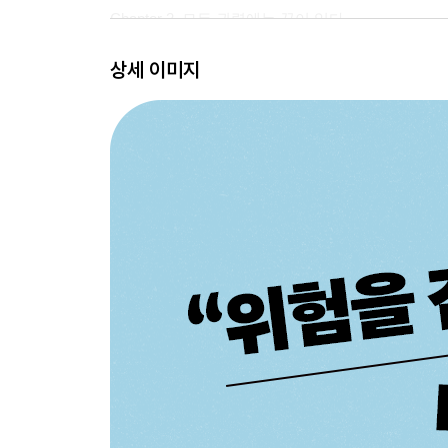
Chapter 2. 모든 권력에는 끝이 있다
모든 대통령이 레임덕이 되는 건 아니다
상세 이미지
대통령이 된 정치학 박사
루시타니아호의 비극
전쟁 불참을 주장하며 재선에 도전하다
중립주의를 깨고 제1차 세계대전에 참전하다
권력에 대한 집착이 레임덕 대통령을 만든다
Chapter 3. 권한인가, 헌정 파괴인가
사면권을 남용한 주지사들
추한 사면의 결정판, 빌 클린턴 대통령
법 위에 존재하려고 했던 미국 대통령들
사면권을 올바르게 사용하기 위한 방법
Chapter 4. 목숨을 건 여행자들
이민법이라는 거대한 정책
세인트루이스호의 기나긴 항해