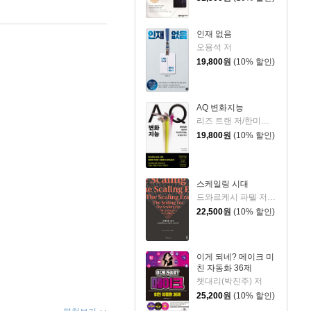
인재 없음
오용석 저
19,800
원
(10% 할인)
AQ 변화지능
리즈 트랜 저/한미선 역
19,800
원
(10% 할인)
스케일링 시대
드와르케시 파텔 저/개빈 리치 편/노승영 역/한운희 해제
22,500
원
(10% 할인)
이게 되네? 메이크 미
친 자동화 36제
챗대리(박진주) 저
25,200
원
(10% 할인)