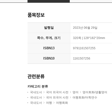
품목정보
발행일
2023년 06월 29일
쪽수, 무게, 크기
320쪽 | 128*182*20mm
ISBN13
9791161507255
ISBN10
1161507256
관련분류
카테고리 분류
국내도서
국어 외국어 사전
영어
영어회화/생활영어
국내도서
국어 외국어 사전
여행회화/어학연수
국내도서
여행
여행회화