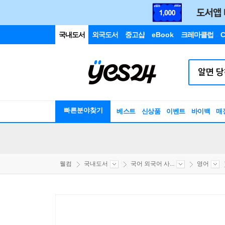
국내도서
외국도서
중고샵
eBook
크레마클럽
C
빠른분야찾기
베스트
신상품
이벤트
바이백
매
웰컴
국내도서
국어 외국어 사...
영어