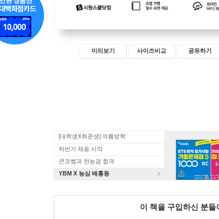
미리보기
사이즈비교
공유하기
[대학생X취준생] 여름방학
하반기 채용 시작
큰코쌤과 한능검 합격
YBM X 농심 배홍동
이 책을 구입하신 분