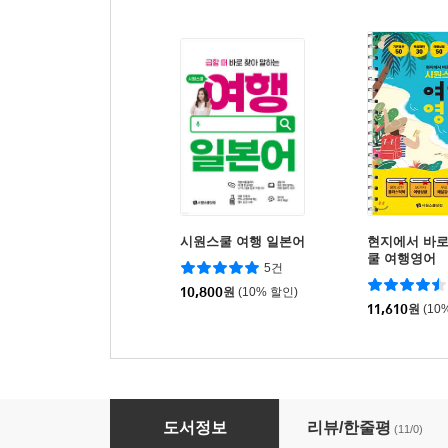
시원스쿨 여행 일본어
현지에서 바로
쿨 여행영어
5건
10,800
원
(10% 할인)
11,610
원
(10
이시원의 여행 영어
도서정보
리뷰/한줄평
(11/0)