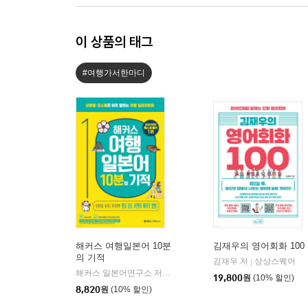
이 상품의 태그
#여행가서한마디
해커스 여행일본어 10분
김재우의 영어회화 100
의 기적
김재우 저
상상스퀘어
|
해커스 일본어연구소 저
해커스어학연구소
|
19,800
원
(10% 할인)
8,820
원
(10% 할인)