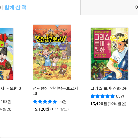
들이
함께 산 책
사 대모험 3
정재승의 인간탐구보고서
그리스 로마 신화 34
10
63건
168건
95건
15,120
원
(10% 할인)
% 할인)
15,120
원
(10% 할인)