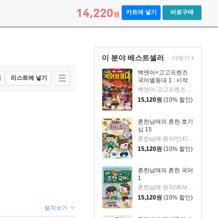
14,220
카트에 넣기
바로구매
원
이 분야 베스트셀러
더보기
백앤아×고고프렌즈
매
리스트에 넣기
국어별동대 1 : 시작
백앤아 고고프렌즈 원저/한바리 글/정수영 그림/김선 감수
15,120
원
(10% 할인)
흔한남매의 흔한 호기
심 15
흔한남매 원저/안치현 글/유난희 그림/이정모,흔한컴퍼니 감수
15,120
원
(10% 할인)
흔한남매의 흔한 국어
1
흔한남매 원저/최재연 글/도니패밀리 그림
15,120
원
(10% 할인)
펼쳐보기