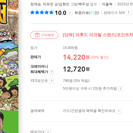
정재승
,
차유진
글/
김현민
그림/
백두성
감수
아울북
2023년 0
10.0
회원리뷰(
41
건)
판매지수 504
[단독] 라후드 아크릴 스탠드(포인트차
구매혜택
정가
15,800원
14,220
원
판매가
(10% 할인)
크레마머니
12,720
원
최대혜택가
YES포인트
790원 (5% 적립)
5만원이상 구매 시 2천원 추가적립
결제혜택
카드/간편결제 혜택을 확인하세요
배송안내