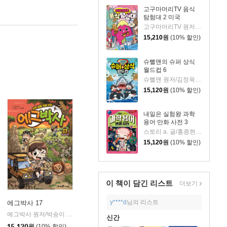
고구마머리TV 음식
탐험대 2 미국
고구마머리TV 원저/서후 글/김기수 그림
15,210
원
(10% 할인)
슈뻘맨의 슈퍼 상식
월드컵 6
슈뻘맨 원저/김정욱 글/이혜림 그림/권경아,샌드박스네트워크 감수
15,120
원
(10% 할인)
내일은 실험왕 과학
용어 만화 사전 3
스토리 a. 글/홍종현 그림/박완규,이정모 감수
15,120
원
(10% 할인)
이 책이 담긴
리스트
더보기
y****d
님의 리스트
에그박사 17
에그박사 원저/박송이 글/홍종현 그림/김보숙 감수
미래엔아이세움
|
신간
시공사
|
15,120
원
(10% 할인)