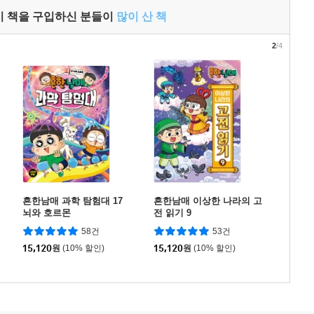
이 책을 구입하신 분들이
많이 산 책
2
/4
흔한남매 과학 탐험대 17
흔한남매 이상한 나라의 고
뇌와 호르몬
전 읽기 9
58건
53건
15,120
원
(10% 할인)
15,120
원
(10% 할인)