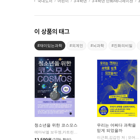
국내도서
어린이
3-4학년
3-4학년 만화/애니메이션
이 상품의 태그
#재미있는과학
#외계인
#뇌과학
#진화의비밀
청소년을 위한 코스모스
우리는 어쩌다 과학을
믿게 되었을까
에마뉘엘 보두엥,카트린 에벙 보두엥 공저/홍은주 역/임태훈 감수
이근희,김갑진 저
모어사이언스
|
13,500
원
(10% 할인)