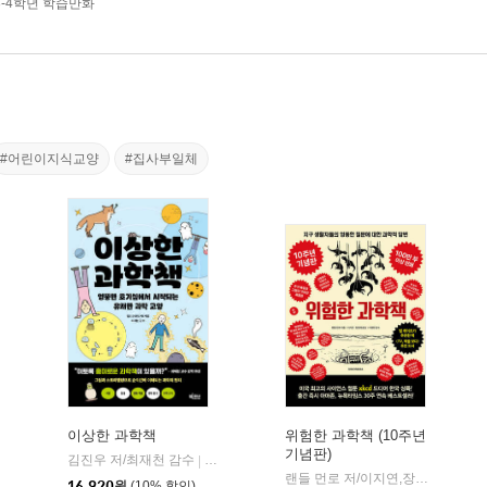
3-4학년 학습만화
#어린이지식교양
#집사부일체
이상한 과학책
위험한 과학책 (10주년
기념판)
생각의길
김진우 저/최재천 감수
빅피시
|
|
랜들 먼로 저/이지연,장영재 공역/이명현 감수
16,920
원
(10% 할인)