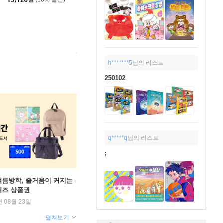
h*******5
님의 리스트
250102
q*****q
님의 리스트
;
여름방학, 줄거움이 커지는
퀴즈 상품권
년 08월 23일
펼쳐보기