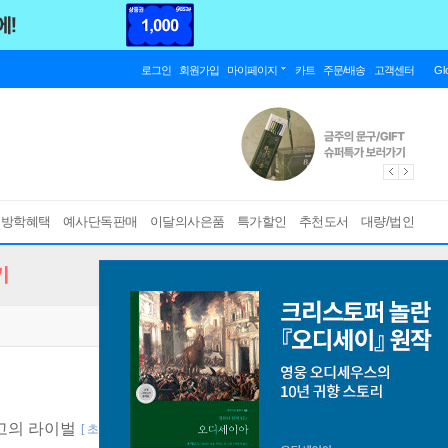
로그인
회원가입
마이페이지
카트
주문/배송
고객센터
Gl
름방학혜택
예사단독판매
이달의사은품
특가할인
추천도서
대량/법인
기
고의 라이벌
[ 초판한정부록 : 아우레 탐사대 데코 스티커 (책과랩핑) , 양장 ]