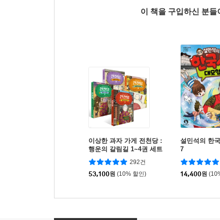
이 책을 구입하신 분
이상한 과자 가게 전천당 :
설민석의 한국
행운의 갈림길 1~4권 세트
7
292건
53,100
원
(10% 할인)
14,400
원
(10