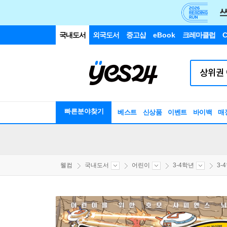
국내도서
외국도서
중고샵
eBook
크레마클럽
C
빠른분야찾기
베스트
신상품
이벤트
바이백
매
웰컴
국내도서
어린이
3-4학년
3-