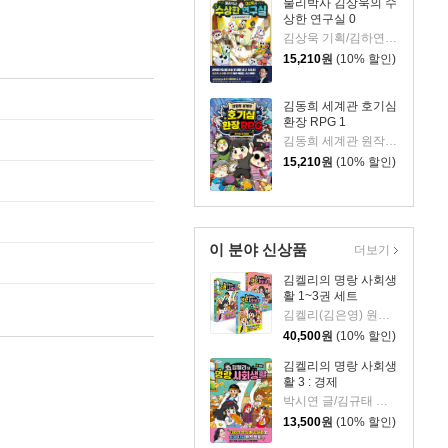
물리박사 김상욱의 수
상한 연구실 0
김상욱 기획/김하연 글/정순규 그림
15,210
원
(10% 할인)
김동희 세계관 호기심
환장 RPG 1
김동희 세계관 원작/박종은 글/이정태 그림
15,210
원
(10% 할인)
이 분야 신상품
더보기
김켈리의 명랑 사회생
활 1~3권 세트
김켈리(김은영) 원저/박시연,배성호 글/김규태 그림
40,500
원
(10% 할인)
김켈리의 명랑 사회생
활 3 : 경제
박시연 글/김규태 그림
13,500
원
(10% 할인)