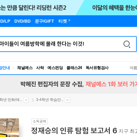
D/LP
DVD/BD
문구
/GIFT
티켓
장안내
채널예스
사락
예스펀딩
클래스24
독서유형검사
여
RBTI Lab
독서유형검사
박혜진 편집자의 문장 수집,
채널예스 1화 보러 가
4학년 만화/애...
3-4학년 학습만...
소득공제
정재승의 인류 탐험 보고서 6
지구 최