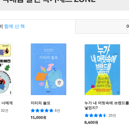
들이
함께 산 책
 너에게
지리의 쓸모
누가 내 머릿속에 브랜드를
넣었지?
32건
8건
20건
15,000
원
8,400
원