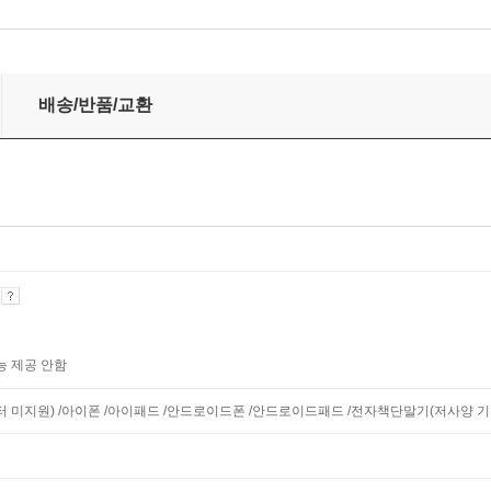
배송/반품/교환
기
능 제공 안함
니터 미지원) /아이폰 /아이패드 /안드로이드폰 /안드로이드패드 /전자책단말기(저사양 기기 