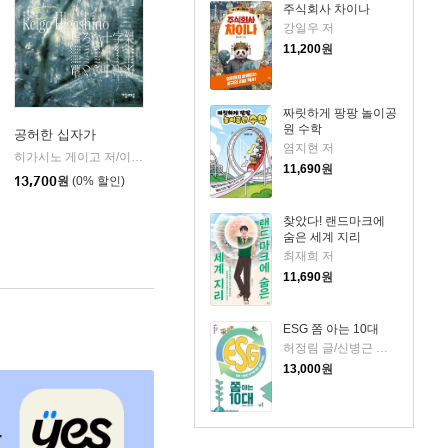
주식회사 차이나
강일우 저
11,200
원
짜릿하게 팡팡 놀이공
원 수학
공허한 십자가
염지현 저
k)
히가시노 게이고 저/이선희 역
자음과모음
|
11,690
원
13,700
원
(0% 할인)
찾았다! 랜드마크에
숨은 세계 지리
최재희 저
11,690
원
ESG 쫌 아는 10대
허정림 글/신병근 그림
13,000
원