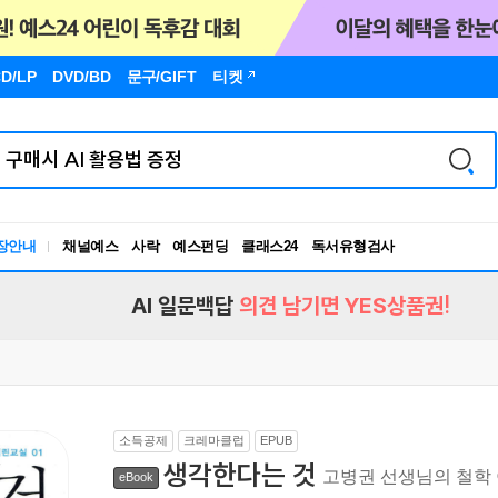
D/LP
DVD/BD
문구
/GIFT
티켓
장안내
채널예스
사락
예스펀딩
클래스24
독서유형검사
RBTI Lab
독서유형검사
AI 일문백답
의견 남기면 YES상품권!
소득공제
크레마클럽
EPUB
생각한다는 것
고병권 선생님의 철학
eBook