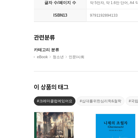
글자 수/페이지 수
약 5만자, 약 1.6만 단어, A4 
ISBN13
9791192894133
관련분류
카테고리 분류
eBook
청소년
인문/사회
이 상품의 태그
#크레마클럽에있어요
#십대를위한심리학&철학
#국