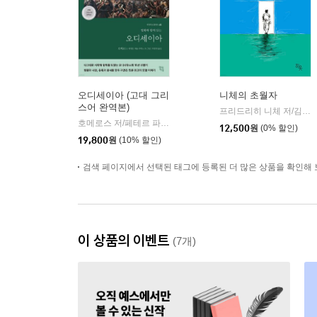
오디세이아 (고대 그리
니체의 초월자
스어 완역본)
프리드리히 니체 저/김철 편역
호메로스 저/페테르 파울 루벤스 그림/박문재 역
현대지성
|
12,500
원
(0% 할인)
19,800
원
(10% 할인)
검색 페이지에서 선택된 태그에 등록된 더 많은 상품을 확인해 
이 상품의 이벤트
(7개)