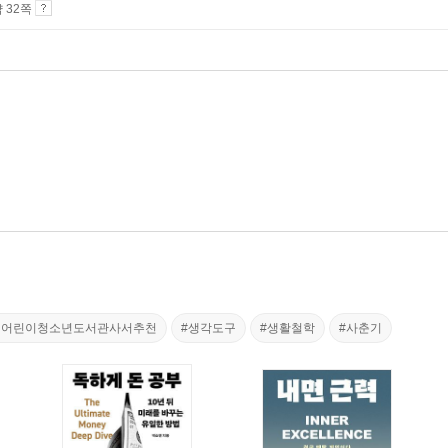
약 32쪽
립어린이청소년도서관사서추천
#생각도구
#생활철학
#사춘기