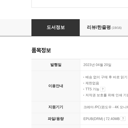
생각한다는 것
도서정보
리뷰/한줄평
(19/16)
품목정보
발행일
2023년 04월 20일
배송 없이 구매 후 바로 읽
제한없음
이용안내
TTS 가능
저작권 보호를 위해 인쇄 기
지원기기
크레마 /PC(윈도우 - 4K 모
파일/용량
EPUB(DRM) | 72.40MB