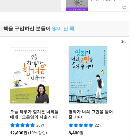
AD
이 책을 구입하신 분들이
많이 산 책
1
/1
오늘 하루가 힘겨운 너희들
영화가 너의 고민을 들어
에게 : 오은영의 사춘기 터
줄 거야
널 통과법 아이편
25건
22건
12,600
원
(10% 할인)
8,400
원