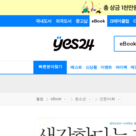
국내도서
외국도서
중고샵
eBook
크레마클럽
C
빠른분야찾기
베스트
신상품
이벤트
바이백
매
웰컴
eBook
청소년
인문/사회