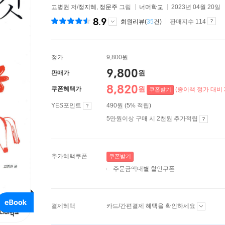
고병권
저/
정지혜
,
정문주
그림
너머학교
2023년 04월 20일
8.9
회원리뷰(
35
건)
판매지수 114
정가
9,800원
9,800
원
판매가
8,820
원
쿠폰혜택가
(종이책 정가 대비 
쿠폰받기
YES포인트
490원 (5% 적립)
5만원이상 구매 시 2천원 추가적립
추가혜택쿠폰
쿠폰받기
주문금액대별 할인쿠폰
결제혜택
카드/간편결제 혜택을 확인하세요