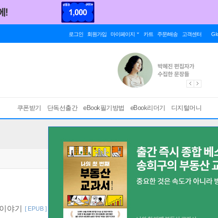
로그인
회원가입
마이페이지
카트
주문/배송
고객센터
Gl
쿠폰받기
단독선출간
eBook필기방법
eBook리더기
디지털머니
 이야기
[ EPUB ]