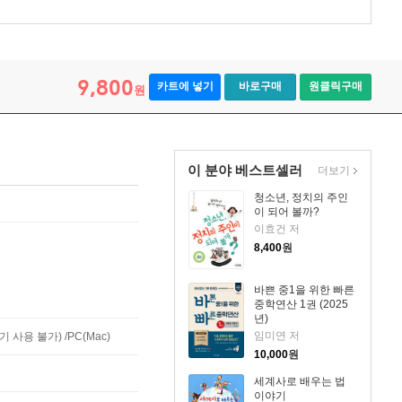
9,800
카트에 넣기
바로구매
원클릭구매
원
이 분야 베스트셀러
더보기
청소년, 정치의 주인
이 되어 볼까?
이효건 저
8,400
원
바쁜 중1을 위한 빠른
중학연산 1권 (2025
년)
임미연 저
사용 불가) /PC(Mac)
10,000
원
세계사로 배우는 법
이야기