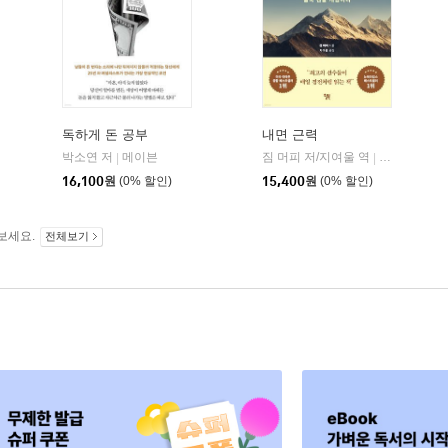
독하게 돈 공부
내면 근력
히읏
박소연 저
메이븐
짐 머피 저/지여울 역
윌북(willboo
|
|
|
16,100
원
(0% 할인)
15,400
원
(0% 할인)
보세요.
전체보기