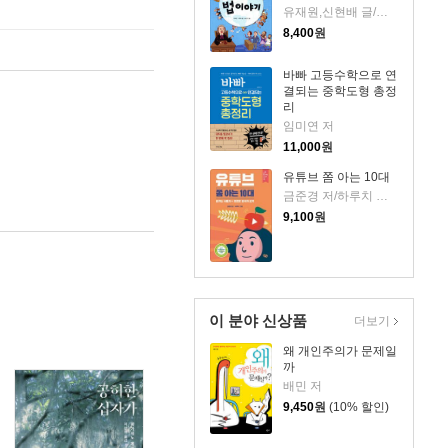
유재원,신현배 글/임혜경 그림
8,400
원
바빠 고등수학으로 연
결되는 중학도형 총정
리
임미연 저
11,000
원
유튜브 쫌 아는 10대
금준경 저/하루치 그림
9,100
원
이 분야 신상품
더보기
왜 개인주의가 문제일
까
배민 저
9,450
원
(10% 할인)