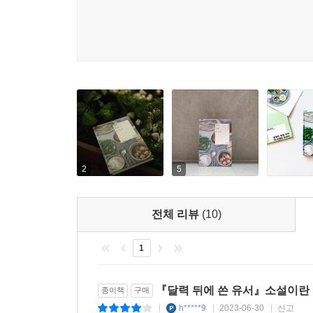
2
5
전체 리뷰
(10)
1
『달력 뒤에 쓴 유서』소설이란
종이책
구매
h*****9
2023-06-30
신고
|
|
|