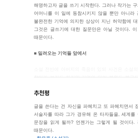
해명하고자 글을 쓰기 시작한다. 그러나 작가는 
나는 이 이야기를 쓰면서 그 누구도 슬프게 묘사하고
어머니를 이 일에 동참시키지 않을 뿐만 아니라 관
불완전한 기억에 의지한 상상이 지닌 허약함에 대해
--- p.104
그것은 글쓰기에 대한 질문만은 아닐 것이다. 이
때문이다.
■ 밀려오는 기억들 앞에서
소설 전반에 아버지의 죽음이 있되 사건은 소설의
찾아가 보기도 하지만 기억의 일이 복원도 복구도
불러내는 것은 ‘죽음의 현장’만이 아니다. 오히
추천평
사실들이다. 화자는 무작위로 등장하며 소설의 흐
떠오를 수 있도록 내버려 두는 화자는 밀려 올 
글을 쓴다는 건 자신을 파헤치고 또 파헤치면서 
억압해 왔던 ‘회피’에 대한 저항이라는 듯. 삶도 죽
서술자를 따라 그가 경유해 온 타자들을, 세계를
문장을 읽게 될까? 언젠가는 그렇게 될 것이다.
■ 내 기억의 박물관
때문이다.