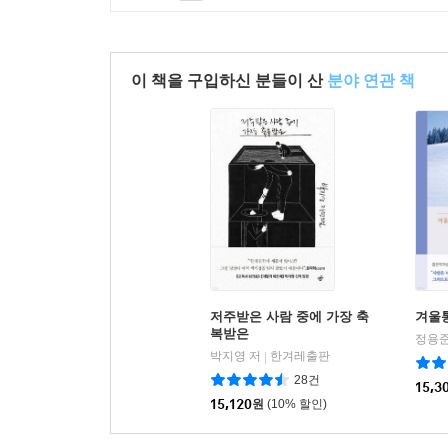
이 책을 구입하신 분들이 산
분야 연관 책
저주받은 사람 중에 가장 축
겨울
복받은
정용준
박지영 저
한겨레출판
|
28건
15,3
15,120
원
(10% 할인)