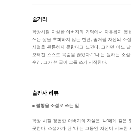
맞습니다, 죽음이요. 저는 가족력으로 이어진 우울
줄거리
소설을 쓰는 일입니다. 그것이 악성종양처럼 점점 
그를 이해해야 하고, 그의 선택을 추측해야 했습니다
학창시절 자살한 아버지의 기억에서 자유롭지 못한 
--- p.35
쓰는 삶을 후회하지 않는 한편, 좀처럼 자신의 소설
시절을 관통하지 못한다고 느낀다. 그러던 어느 날 
나는 담요 위에 누워 있는 그를 바라봤다. 문에서 등
오래전 스스로 목숨을 끊었다.” ‘나’는 원하는 소
있었다. 벗어 놓은 옷가지가 선풍기 바람에 흔들렸다.
순간, 그가 쓴 글이 그를 쓰기 시작한다.
제야 그를 제대로 본 것 같았다. 담배 연기에 찌든 이
비극의 무대처럼 느껴졌다.
--- p.60
출판사 리뷰
나는 철저히 내게서 기인한 것들로만 문장을 구성하
때도 있었다. 사명감, 책임감, 정치, 의욕이 담긴 
■ 불행을 소설로 쓰는 일
글을 쓴다고 짧게 말했다. 사건에 대해 말한 뒤에는
누군가는 나의 농담에 그렇게 대답하기도 했다.
학창 시절 경험한 아버지의 자살은 ‘나’에게 깊은
--- p.76
못한다. 소설가가 된 ‘나’는 그동안 자신이 시도한