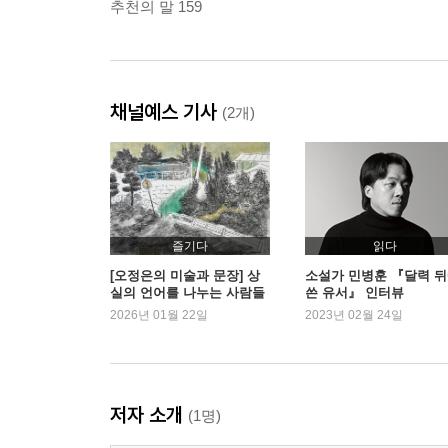
추천의 말 159
채널예스 기사
(2개)
즐기다
읽다
[오정은의 미술과 문장] 상
소설가 민병훈 『달력 
실의 언어를 나누는 사람들
쓴 유서』 인터뷰
| 예스24
2026년 01월 22일
2023년 02월 24일
저자 소개
(1명)