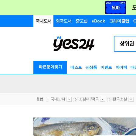
국내도서
외국도서
중고샵
eBook
크레마클럽
C
빠른분야찾기
베스트
신상품
이벤트
바이백
매
웰컴
국내도서
소설/시/희곡
한국소설