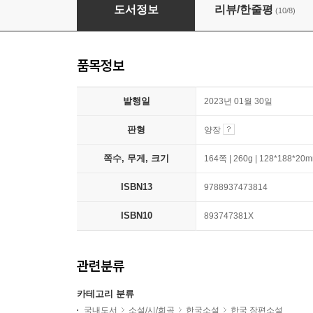
달력 뒤에 쓴 유서
도서정보
리뷰/한줄평
(10/8)
품목정보
발행일
2023년 01월 30일
판형
양장
쪽수, 무게, 크기
164쪽 | 260g | 128*188*20
ISBN13
9788937473814
ISBN10
893747381X
관련분류
카테고리 분류
국내도서
소설/시/희곡
한국소설
한국 장편소설