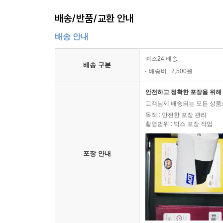
배송/반품/교환 안내
배송 안내
예스24 배송
배송 구분
배송비 : 2,500원
안전하고 정확한 포장을 위해 
고객님께 배송되는 모든 상품을
목적 : 안전한 포장 관리
촬영범위 : 박스 포장 작업
포장 안내