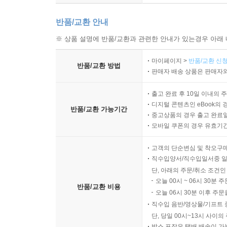
반품/교환 안내
※ 상품 설명에 반품/교환과 관련한 안내가 있는경우 아래 
마이페이지 >
반품/교환 신청
반품/교환 방법
판매자 배송 상품은 판매자와
출고 완료 후 10일 이내의 
디지털 콘텐츠인 eBook의 
반품/교환 가능기간
중고상품의 경우 출고 완료일
모바일 쿠폰의 경우 유효기간(
고객의 단순변심 및 착오구
직수입양서/직수입일서중 일
단, 아래의 주문/취소 조건인
오늘 00시 ~ 06시 30분 
반품/교환 비용
오늘 06시 30분 이후 주문
직수입 음반/영상물/기프트 
단, 당일 00시~13시 사이
박스 포장은 택배 배송이 가