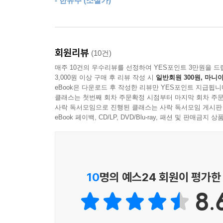
- 한유주 (소설가)
『달력 뒤에 쓴 유서』는 가족 상실 모티프를 중
소설이란 무엇인가에 대한 메타 소설이기도 하다
배가시킨다. 메모, 편지, 심문, 전화 통화, 대화
미학은 이 소설의 분위기를 느슨하면서도 정확하게 묘
회원리뷰
(10건)
나아간다. 그것은 ‘나’와 함께 남겨진 자, 어머니
매주 10건의 우수리뷰를 선정하여 YES포인트 3만원을 드
소설로 쓰는 일, 나아가 자신의 불행을 이해하고
3,000원 이상 구매 후 리뷰 작성 시
일반회원 300원, 마니아
결말은 자신에게 다가올 생의 다음 문장을 위한 아름
eBook은 다운로드 후 작성한 리뷰만 YES포인트 지급됩니
클래스는 첫번째 회차 주문확정 시점부터 마지막 회차 주문
사락 독서모임으로 진행된 클래스는 사락 독서모임 게시판
eBook 페이백, CD/LP, DVD/Blu-ray, 패션 및 판매금
10
명의 예스24 회원이 평가한
8.