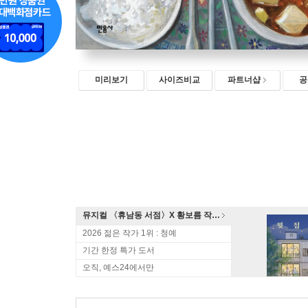
미리보기
사이즈비교
파트너샵
공
뮤지컬 〈휴남동 서점〉X 황보름 작가 북토크
2026 젊은 작가 1위 : 청예
기간 한정 특가 도서
오직, 예스24에서만