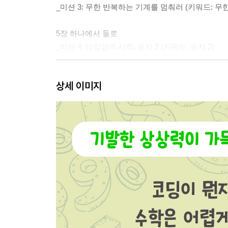
_미션 3: 무한 반복하는 기계를 멈춰러 (키워드: 무한
5장 하나에서 둘로
_미션 4: 다양성의 시작, 숫자 2 (키워드: 숫자 2)
6장 세 요정과 균형 거울
상세 이미지
_미션 5: 저울의 균형을 맞춰라! (키워드: 균형 저울)
7장 쇼미더머니? 쇼미더라이프!
_미션 6: 나만의 데이터를 기록하라! (키워드: 라이
8장 파라가냐, 빨가가냐!
_미션 7: 확률이 높은지 낮은지 생각하라! (키워드: 
9장 꼬골~꼬골~꼴까닥!
_미션 8: 완전수를 찾아라! (키워드: 완전수)