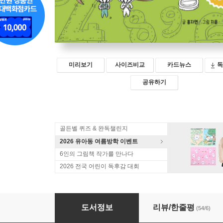
미리보기
사이즈비교
카드뉴스
독
공유하기
골든벨 퀴즈 & 완독챌린지
2026 유아동 여름방학 이벤트
6인의 그림책 작가를 만나다
2026 전국 어린이 독후감 대회
팜 수학편 1 : 숫자 농장
도서정보
리뷰/한줄평
(54/6)