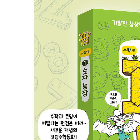
10장 거니와 주니, 거니 또는 주니?
_미션 9: 논리 연산을 완료하라! (키워드: 논리 연산)
11장 싱크홀? 메꿔홀!
_미션 10: 통계 자료를 보고 내 생각을 써라! (키워드
12장 슝슝~ 구구 스노모빌
_미션 11: 프랙털 도형을 색칠하라! (키워드: 프랙털
13장 0 속으로!