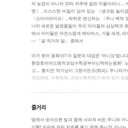
자 농장이 아니라 10의 저주에 걸린 마을이라니… 
멧〉, 으스스한 비밀이 담겨 있는 〈생크림 놀이공원
〈쇼미더라이프〉, 박쥐로 변신하는 〈주니 백작 
니의 새로운 발명품들이 우리 아이들의 상상력과 호기
에서 아이들은 자연스럽게 메타버스, 거울 세계, 라
--- 「글 작가의 말」 중에서
이거 호러 동화야? 이 질문의 대답은 ‘아니요’랍니다
환장호러어드벤처코딩수학공부아닌척하는동화’. 노노,
고… 홍지연 작가님이 그랬거든요(회피). 주니와거
코딩천재, 수학천재, 코딩수학천재가 되어 있지 않
--- 「그림 작가의 말」 중에서
줄거리
땅에서 솟아오른 빛과 함께 사라져 버린 주니와 거니
상황! 숫자에 걸린 저주를 풀기 위해 주니와 거니