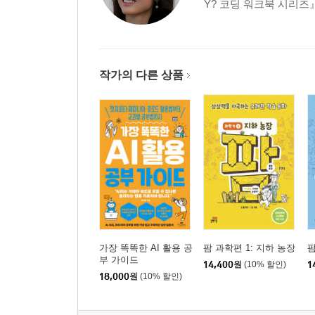
Y? 코딩 워크북 시리즈』
작가의 다른 상품
가장 똑똑한 AI 활용 공
팜 과학편 1: 지하 농장
팜
부 가이드
14,400
원
(10% 할인)
1
18,000
원
(10% 할인)