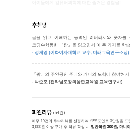
아이들에게 컴퓨터과학에 대한 즐거운 경험을!
현직 교사이자 초등컴퓨팅교사협회 팀장인 글쓴이는
추천평
상상력이 극대화된 이야기와 코믹한 삽화를 통해, 
글을 읽고 이해하는 능력인 리터러시와 숫자를 
이야기를 읽다 보면 어느새 수학 개념과 코딩 지식이
코딩수학동화 『팜』을 읽으면서 이 두 가지를 학습
- 정제영 (이화여자대학교 교수, 미래교육연구소장)
각 장의 이야기를 읽은 후에는 이야기와 연관된
받아들이고, 뇌리에 스며듭니다. 『팜 코딩수학동화』
확률, 완전수, 논리 연산과 통계 등 수학 개념을 배
『팜』의 주인공인 주니와 거니의 모험에 참여해서 
- 박준모 (전라남도창의융합교육원 교육연구사)
회원리뷰
(54건)
매주 10건의 우수리뷰를 선정하여 YES포인트 3만원을 드
3,000원 이상 구매 후 리뷰 작성 시
일반회원 300원, 마니아