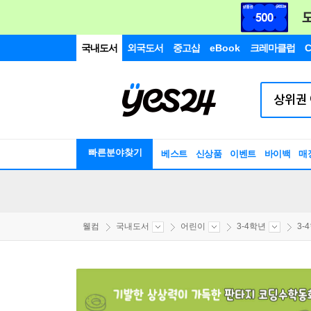
국내도서
외국도서
중고샵
eBook
크레마클럽
C
빠른분야찾기
베스트
신상품
이벤트
바이백
매
웰컴
국내도서
어린이
3-4학년
3-