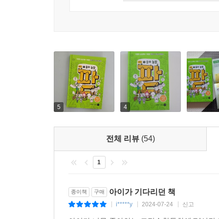
5
4
전체 리뷰
(54)
1
아이가 기다리던 책
종이책
구매
i*****y
2024-07-24
신고
|
|
|