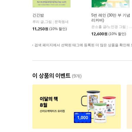
긴긴밤
5번 레인 (30만 부 기념
리커버)
루리 글,그림
문학동네
|
은소홀 글/노인경 그림
문
|
11,250
원
(10% 할인)
12,600
원
(10% 할인)
검색 페이지에서 선택된 태그에 등록된 더 많은 상품을 확인해 
이 상품의 이벤트
(9개)