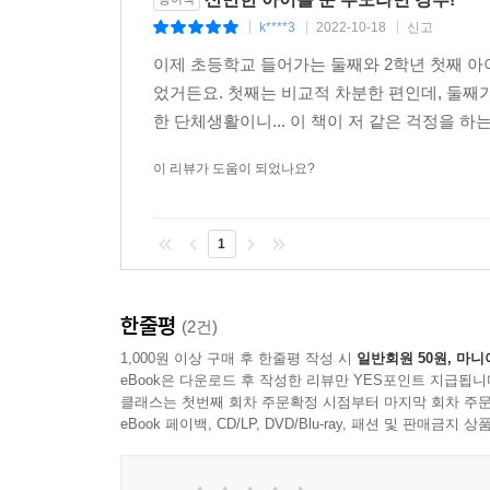
k****3
2022-10-18
신고
|
|
|
1) 우리 아이는 7세 이하부터 미디어 자극에 노출되
이제 초등학교 들어가는 둘째와 2학년 첫째 아이
2) 스마트폰을 제외하고 다양하고 즐거운 일상 활동
었거든요. 첫째는 비교적 차분한 편인데, 둘째
3) 부모와 사용하기로 한 약속 시간을 정하고, 지키고
한 단체생활이니... 이 책이 저 같은 걱정을 하
4) 아이와의 관계가 좋은 편이다.
5) 물리적, 심리적으로 단순한 환경이다.
이 리뷰가 도움이 되었나요?
아이의 집중력을 길러 주기 위해서는, 부모와 아
1
수 있는 가장 기본적인 전제다.
아이는 집중력이 자라고 부모도 성장하는 행복한 
한줄평
(2건)
1,000원 이상 구매 후 한줄평 작성 시
일반회원 50원, 마니
집중력은 학업뿐만 아니라 삶 전반의 행복에 영향
eBook은 다운로드 후 작성한 리뷰만 YES포인트 지급됩니
필수인 시간 관리 능력, 건강한 일상을 이어가는 올
클래스는 첫번째 회차 주문확정 시점부터 마지막 회차 주문
eBook 페이백, CD/LP, DVD/Blu-ray, 패션 및 판매금
이 책에서 아이가 집중할 수 있는 명료한 의사소
공부하는 법 등을 활용해 보라.