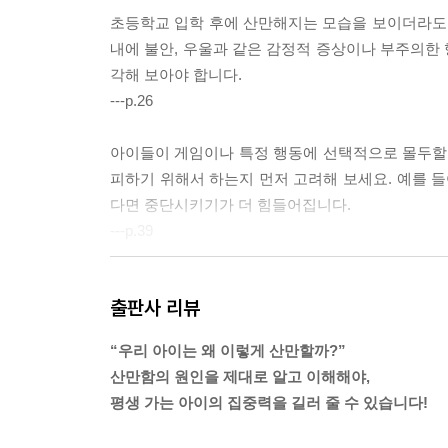
초등학교 입학 후에 산만해지는 모습을 보이더라도 A
내에 불안, 우울과 같은 감정적 증상이나 부주의한 
각해 보아야 합니다.
---p.26
아이들이 게임이나 특정 행동에 선택적으로 몰두할 때
피하기 위해서 하는지 먼저 고려해 보세요. 예를 들
다면 중단시키기가 더 힘들어집니다.
---p.39
아이의 집중하는 힘을 키우려면, 부모가 가지는 내적
출판사 리뷰
도움을 줘야 합니다. 아이를 부모의 기준에 맞춰 끌
---p.56
“우리 아이는 왜 이렇게 산만할까?”
산만함의 원인을 제대로 알고 이해해야,
기억에 대한 연구들을 살펴보면 감정이 묻어 있는 
평생 가는 아이의 집중력을 길러 줄 수 있습니다!
기억하게 됩니다. 긍정적인 감정을 통해 형성된 기억
됩니다.