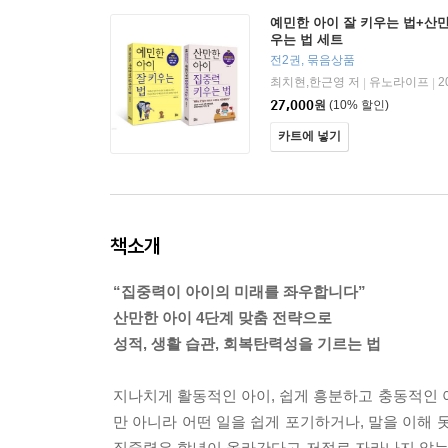
예민한 아이 잘 키우는 법+산
우는 법 세트
전2권, 묶음상품
최치현,한근영 저
유노라이프
2
|
|
27,000
원
(10% 할인)
카트에 넣기
책소개
“집중력이 아이의 미래를 좌우합니다”
산만한 아이 4단계 맞춤 전략으로
성적, 생활 습관, 회복탄력성을 기르는 법
지나치게 활동적인 아이, 쉽게 흥분하고 충동적인 아
만 아니라 어떤 일을 쉽게 포기하거나, 말을 이해
집중력은 학년이 올라간다고 저절로 자라나지 않는다