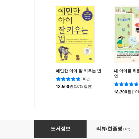
예민한 아이 잘 키우는 법
내 아이를 위
업
30건
13,500
원
(10% 할인)
16,200
원
(10
산만한 아이 집중력 키우는 법
도서정보
리뷰/한줄평
(1/2)