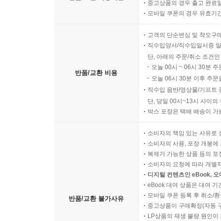
중고상품의 경우 출고 완료일
모바일 쿠폰의 경우 유효기간(
고객의 단순변심 및 착오구
직수입양서/직수입일서중 일
단, 아래의 주문/취소 조건인
오늘 00시 ~ 06시 30분 
반품/교환 비용
오늘 06시 30분 이후 주문
직수입 음반/영상물/기프트 
단, 당일 00시~13시 사이
박스 포장은 택배 배송이 가
소비자의 책임 있는 사유로 
소비자의 사용, 포장 개봉에 
복제가 가능한 상품 등의 포장을 
소비자의 요청에 따라 개별
디지털 컨텐츠인 eBook, 
eBook 대여 상품은 대여 기
모바일 쿠폰 등록 후 취소/환
반품/교환 불가사유
중고상품이 구매확정(자동 
LP상품의 재생 불량 원인이 기