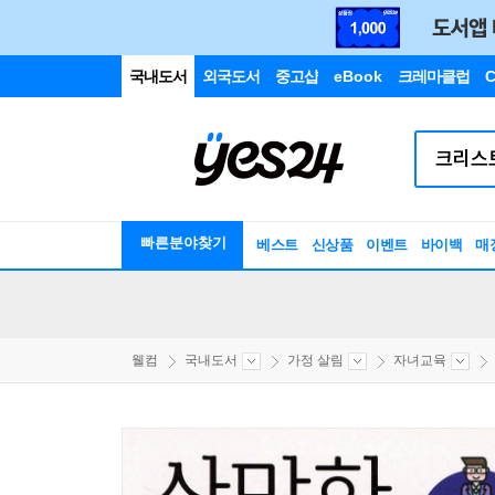
국내도서
외국도서
중고샵
eBook
크레마클럽
C
빠른분야찾기
베스트
신상품
이벤트
바이백
매
웰컴
국내도서
가정 살림
자녀교육