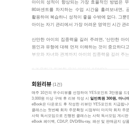
아이의 성적이 향상되는 가장 효율적인 방법은 무엇
---p.111
80퍼센트를 차지하는 수업 시간을 흘려보내면, 
활용하여 복습하니 성적이 좋을 수밖에 없다. 그뿐
주의 집중력을 잘 발휘하고, 몰입을 잘하는 사람이 
아이는 자기 관리에서 가장 어려운 영역인 시간 관리
분 등)이 적은 상태여야 하지요. 아이가 자신이 원
러기 위해서는 자신이 원하는 것과 그렇지 못한 것
산만한 아이의 집중력을 길러 주려면, ‘산만한 아
원인과 유형에 대해 먼저 이해하는 것이 중요하다고 
---p.172
부모와 자녀와 관계까지 아이의 집중력을 길러 주는 
# 조용하고 차분한 우리 아이가 ADHD?
회원리뷰
아이의 산만함이 겉으로 드러나면 문제점을 빠르
(1건)
집중력이 부족하거나 ‘조용한 ADHD’인 아이들도
매주 10건의 우수리뷰를 선정하여 YES포인트 3만원을 드
3,000원 이상 구매 후 리뷰 작성 시
일반회원 300원, 마니아
깜빡하거나 실수하는 증상을 개인의 성격이라고 오
eBook은 다운로드 후 작성한 리뷰만 YES포인트 지급됩니
클래스는 첫번째 회차 주문확정 시점부터 마지막 회차 주문
아이의 산만함은 부모가 세심한 관심을 기울여야 하고
사락 독서모임으로 진행된 클래스는 사락 독서모임 게시판
학습 격차를 따라잡기가 매우 어렵다. 부모가 아이
eBook 페이백, CD/LP, DVD/Blu-ray, 패션 및 판매금