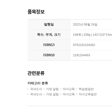
품목정보
발행일
2022년 08월 24일
쪽수, 무게, 크기
248쪽 | 338g | 142*210*15
ISBN13
9791191104462
ISBN10
119110446X
관련분류
카테고리 분류
국내도서
가정 살림
자녀교육
학습법일반
국내도서
가정 살림
자녀교육
자녀교육일반