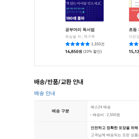
공부머리 독서법
초등
최승필 저
책구루
이은경
|
1,333건
14,850
원
(10% 할인)
15,1
배송/반품/교환 안내
배송 안내
예스24 배송
배송 구분
배송비 : 2,500원
안전하고 정확한 포장을 위해 
고객님께 배송되는 모든 상품을