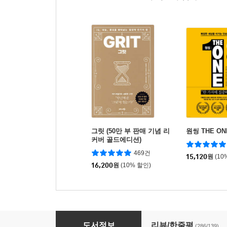
그릿 (50만 부 판매 기념 리
원씽 THE ON
커버 골드에디션)
469건
15,120
원
(10
16,200
원
(10% 할인)
몰입 확장판
도서정보
리뷰/한줄평
(286/139)