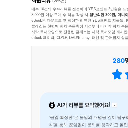
회원리뷰
(286건)
문제해결력은 학생들뿐만 아니라 직장인에게도 꼭 
적용해보고, 그 과정에서 얻는 기쁨과 자신감으로 
매주 10건의 우수리뷰를 선정하여 YES포인트 3만원을 드
통해 공부의 재미를 찾고, 직장에서 인정받게 될 것
빠져보길 권한다.
3,000원 이상 구매 후 리뷰 작성 시
일반회원 300원, 마니아
- 김미경 (MKYU 대표, 『김미경의 마흔 수업』 저자
eBook은 다운로드 후 작성한 리뷰만 YES포인트 지급됩니
그간 오랜 시간 몰입을 하기에는 여건이 따라주지
클래스는 첫번째 회차 주문확정 시점부터 마지막 회차 주문
사락 독서모임으로 진행된 클래스는 사락 독서모임 게시판
대한민국에서 이 책을 모르는 사람이 있을까? 황농
수년간의 시행착오 끝에 단계별 지침이 아닌, 시간
eBook 페이백, CD/LP, DVD/Blu-ray, 패션 및 판매금
인생을 바꾼 책이다. 이번 확장판에서는 17년에
정리했다. 5장 ‘몰입에 이르는 다섯 단계’는 몰입 연
더해졌다. 인생을 낭비하지 않고, 후회 없이 살고 싶
- 이윤규 (변호사, 『몰입의 기술』 저자)
많은 사람이 긴장된 상태에서 집중하는 것만을 몰
280
생각하는 명상적 사고다. 진정한 몰입에 이르기 위한
『몰입』은 내가 22살에 홀로 재수하며 읽었던 책이
통해 더 이상 인생을 낭비하지 않고, 후회 없이 행
무엇이든 해결할 수 있다’는 믿음을 가지고 은둔형
때도, 책에서 본 몰입 주간을 활용해 원고를 완성할
묵은 때를 벗겨내고 더 강력하게 돌아왔다!
되면, 생각하는 게 게임보다 더 재미있는 일이라는 걸
확장판에서만 만날 수 있는 업그레이드 포인트
고지능자가 되어 자신이 원하는 대로 인생을 살아갈
AI가 리뷰를 요약했어요!
『몰입 확장판』에 그 답이 있다. 내가 경험한 몰입
+ 17년간의 종단 연구로 보편성을 획득한 몰입의 
- 자청 (유튜브 〈라이프해커, 자청〉 운영자, 『역
몰입을 경험했던 학생들은 10년 후에 어떻게 되
"몰입 확장판"은 몰입의 개념을 깊이 탐구하
받으며 아낌없는 응원과 피드백을 보내왔다. 이 
칙'을 통해 끊임없이 문제를 생각하고 몰