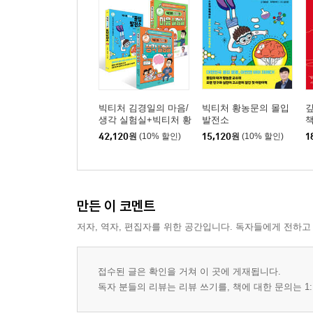
빅티처 김경일의 마음/
빅티처 황농문의 몰입
깊
생각 실험실+빅티처 황
발전소
농문의 몰입 발전소 세
42,120
원
(10% 할인)
15,120
원
(10% 할인)
1
트
만든 이 코멘트
저자, 역자, 편집자를 위한 공간입니다. 독자들에게 전하고
접수된 글은 확인을 거쳐 이 곳에 게재됩니다.
독자 분들의 리뷰는 리뷰 쓰기를, 책에 대한 문의는 1: