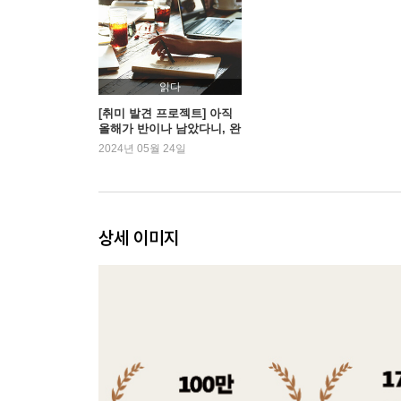
CASE STUDY 의도적인 몰입을 통해 시험 합격과
보편성을 획득한 몰입의 법칙
2장 본격적인 몰입을 시도하기 위하여
읽다
[취미 발견 프로젝트] 아직
올해가 반이나 남았다니, 완
몰입을 들어가기 전에 준비할 것들
전 럭키비키잖아!
2024년 05월 24일
완전한 몰입에 들어가는 3일간의 과정
몰입에 대한 가장 큰 오해
몰입 이후에 알게 되는 것들
천재의 뇌로 바뀌는 ‘50시간 몰입의 법칙’
상세 이미지
CASE STUDY 게임 중독 중학생이 몰입 훈련을 
몰입의 즐거움과 주의할 점
천천히 생각하기의 중요성
몰입 상태에서의 문제해결력
당신이 잠든 사이에 문제는 풀린다
세렌디피티와 꿈속에서의 영감
더할 나위 없는 행복의 절정에 오르다