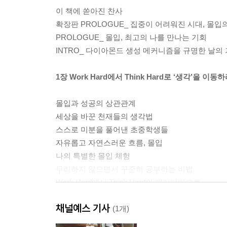
이 책에 쏟아진 찬사
확장판 PROLOGUE_ 집중이 어려워진 시대, 몰
PROLOGUE_ 몰입, 최고의 나를 만나는 기회
INTRO_ 다이아몬드 생성 메커니즘을 규명한 날의
1장 Work Hard에서 Think Hard로 ‘생각’을 이동
몰입과 성공의 상관관계
세상을 바꾼 천재들의 생각법
스스로 미분을 풀어낸 초중학생들
자유롭고 자연스러운 흐름, 몰입
나의 특별한 몰입 체험
무리하지 않으면서 꾸준히 공부하는 비법
Work Hard에서 Think Hard의 패러다임으로
세상 모든 현상은 궁극의 법칙대로 진행된다
채널예스 기사
잘못 굴러가고 있는 삶의 경로를 바꾸려면?
(1개)
CASE STUDY 의도적인 몰입으로 서울대학교에 