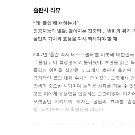
문제와 관련된 수많은 정보가 동시에 머리에 떠 있는
출판사 리뷰
서 아이디어가 쉽게 떠오르고 문제해결력이 상승한
한다. 평소와는 비교할 수 없는 집중력 때문에 마치
“왜 ‘몰입’해야 하는가”
--- p.181, 「2장 본격적인 몰입을 시도하기 위하
인공지능의 발달, 떨어지는 집중력… 변화와 위기 
몰입의 가치와 효용을 다시 되새겨야 할 때
교수가 된 후, 나는 지도학생들에게 몰입을 가르쳐
생들에게 자신이 하는 연구에 대해 많이 생각하고 몰
2007년 ‘출간 즉시 베스트셀러’를 비롯해 대한민국
주 소수의 학생만이 몰입으로 깜짝 놀랄 만한 성과를
『몰입』이 확장판으로 돌아왔다. 초판을 읽은 독
차이점을 조사하며 잊고 있었던 중요한 상관관계를
몰입의 위력을 실감했다. 그래서 초판이 출간된 
성인이 되어서도 생각을 잘하고 몰입에 잘 빠지는 
긍정적인 몰입 체험 수기가 쏟아졌다. 그중에서 
--- p.288, 「4장 몰입으로 학교와 직장에서 핵심
인생의 중요한 시기마다 놀라운 성과를 거둘 수 있
모든 이에게 유용함을 입증하는 순간이었다. 여기
몰입의 효용은 남녀노소를 불문하고 누구나 경험할 
오랫동안 지켜보며 저자는 몰입의 효과를 입
장 중인 학생들이 몰입을 할 경우 그 교육적 효과가
업그레이드하고자 확장판을 펴냈다.
결하는 훈련을 이어가면 창의적 문제해결력을 가진 인
걸쳐 장기적으로 이루어진다면 누구나 1만 시간 정도
인공지능과 로봇이 여러 인력을 대체하게 되면서 
확보할 수 있다는 측면에서 봤을 때 국가경쟁력을 
우리의 시선을 사로잡는 콘텐츠와 볼거리는 많아졌