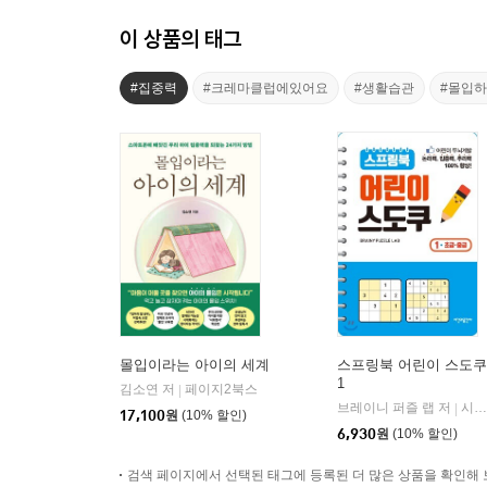
이 상품의 태그
#집중력
#크레마클럽에있어요
#생활습관
#몰입
몰입이라는 아이의 세계
스프링북 어린이 스도쿠
1
김소연 저
페이지2북스
|
브레이니 퍼즐 랩 저
시간과공간사
|
17,100
원
(10% 할인)
6,930
원
(10% 할인)
검색 페이지에서 선택된 태그에 등록된 더 많은 상품을 확인해 