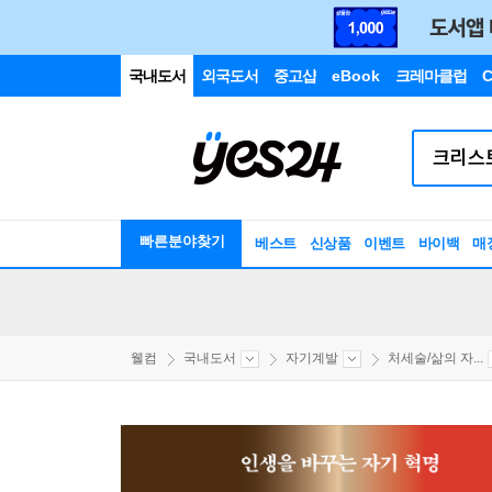
국내도서
외국도서
중고샵
eBook
크레마클럽
C
빠른분야찾기
베스트
신상품
이벤트
바이백
매
웰컴
국내도서
자기계발
처세술/삶의 자...