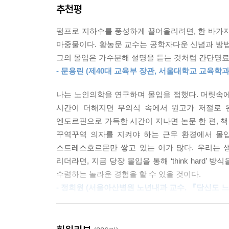
--- p.325, 「4장 몰입으로 학교와 직장에서 핵심
추천평
대체할 수 없는 인간만의 창조적 사고력을 발휘하기 
의미와 효용에 대해 더욱 깊이 되새겨야 하는 이유다
창의적 문제해결력을 키워주는 몰입은 어떤 방식으로 
펌프로 지하수를 풍성하게 끌어올리려면, 한 바가지
한 몰입과 강한 몰입을 나누는 중요한 기준이다. 5장
마중물이다. 황농문 교수는 공학자다운 신념과 방법
"몰입에 이르는 순간 당신이 원하는 대로 인생을 살
있는 몰입 훈련 방법을 소개한다. 약한 몰입 3단계
그의 몰입은 가수분해 설명을 듣는 것처럼 간단명료
내 안의 천재성, 창의성, 생산성을 깨우는 궁극의 
한 몰입 3단계는 약한 몰입 3단계를 끝낸 사람들이
- 문용린 (제40대 교육부 장관, 서울대학교 교육학
--- p.356, 「5장 약하게 혹은 강하게, 몰입에 이
1장 ‘Work Hard에서 Think Hard로 생
나는 노인의학을 연구하며 몰입을 접했다. 머릿속에 
법칙과 저자 본인, 세기의 천재들, 초중학생들의 몰
약한 몰입 1단계를 반복하면 슬로싱킹을 익힐 수 있
시간이 더해지면 무의식 속에서 원고가 저절로 완
에 숙달하면 문제해결력과 도전정신이 비약적으로 상
엔도르핀으로 가득한 시간이 지나면 논문 한 편, 책
2장 ‘본격적인 몰입을 시도하기 위하여’는 몰입
문제들을 해결하며 두각을 드러낼 수 있다. 강한 몰
꾸역꾸역 의자를 지켜야 하는 근무 환경에서 몰
몰입의 과정과 이론, 법칙들을 설명하고 몰입 시 
수 있는 절대적 최선을 다하는 법을 알게 된다. 1
스트레스호르몬만 쌓고 있는 이가 많다. 우리는 생산
준비를 마친 것이라 할 수 있다. 고도의 몰입을 장기
리더라면, 지금 당장 몰입을 통해 ‘think hard
3장 ‘몰입은 뇌와 인생을 춤추게 한다’에서는 뇌과
수렴하는 놀라운 경험을 할 수 있을 것이다.
몰입을 통해 얻는 쾌락은 왜 다른 자극들로부터 
--- p.414~415, 「5장 약하게 혹은 강하게, 몰입에 이르
- 정희원 (서울아산병원 노년내과 교수, 『당신도 느
밝힌다.
처음 『몰입』이 출간되었을 때, 밑줄을 그으면서 
사고력, 창의력, 문제해결력을 키우는 교육법이 궁
인생의 목표를 그릴 때도 큰 도움을 받았다. 몰입은