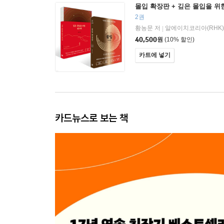
몰입 확장판 + 깊은 몰입을 위
2권
황농문 저
알에이치코리아(RHK)
|
40,500
원
(10% 할인)
카트에 넣기
카드뉴스로 보는 책