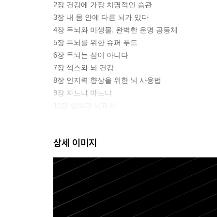
2장 건강에 가장 치명적인 습관
3장 내 몸 안에 다른 뇌가 있다
4장 두뇌와 미생물, 완벽한 운명 공동체
5장 두뇌를 위한 슈퍼 푸드
6장 두뇌는 섬이 아니다
7장 섹스와 뇌 건강
8장 인지력 향상을 위한 뇌 사용법
9장 자느냐 마느냐
10장 행복과 뇌과학
에필로그
상세 이미지
감사의 글
미주
참고문헌
이미지와 표 출처