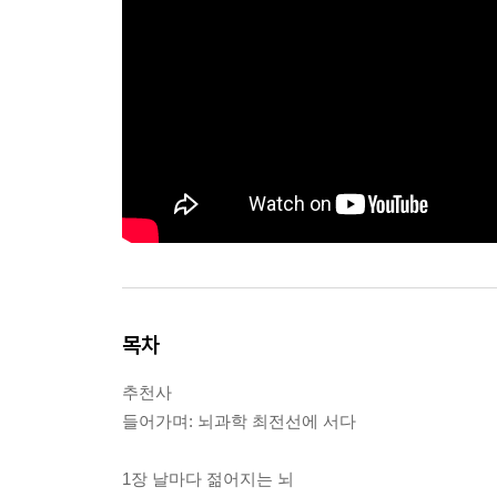
목차
추천사
들어가며: 뇌과학 최전선에 서다
1장 날마다 젊어지는 뇌