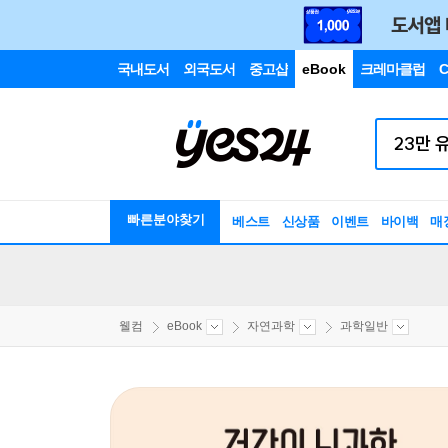
국내도서
외국도서
중고샵
eBook
크레마클럽
C
빠른분야찾기
베스트
신상품
이벤트
바이백
매
웰컴
eBook
자연과학
과학일반