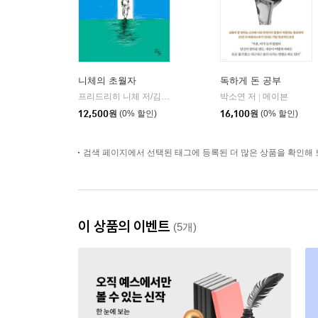
니체의 초월자
독하게 돈 공부
프리드리히 니체 저/김철 편역
히읏
박소연 저
메이븐
|
|
12,500
원
(0% 할인)
16,100
원
(0% 할인)
검색 페이지에서 선택된 태그에 등록된 더 많은 상품을 확인해 
이 상품의 이벤트
(5개)