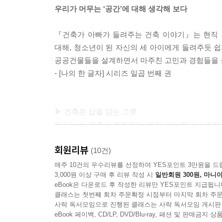
우리가 머무는 ‘공간’에 대해 생각해 보다
『건축가 아빠가 들려주는 건축 이야기』는 현직 
대해, 청소년이 된 자신의 세 아이에게 들려주듯 쉽
공공건물들을 설계하면서 마주친 고민과 경험들을 글에
- [나의 한 글자] 시리즈 일곱 번째 권
▶ 건축은 삶을 담는 그릇
우리는 늘 건축과 함께한다. 매일 가는 학교나 직장
살지 않는다. 그러다 보니 외부 환경으로부터 우리를
회원리뷰
가는 데 핵심적인 기능을 담당하고 있는 건축에 대해
(10건)
이 책은 건축에 대한 중요한 7가지 키워드를 뽑고
매주 10건의 우수리뷰를 선정하여 YES포인트 3만원을 드
3,000원 이상 구매 후 리뷰 작성 시
일반회원 300원, 마니아
있던 고민들과 함께 짚어 본다. 이런 이야기 속에
eBook은 다운로드 후 작성한 리뷰만 YES포인트 지급됩니
영향을 주고받고 있는지, 수준이 높은 건축물은 과연
클래스는 첫번째 회차 주문확정 시점부터 마지막 회차 주문
바라보는 다양한 관점을 통해 건축이 우리 삶의 모
사락 독서모임으로 진행된 클래스는 사락 독서모임 게시판
eBook 페이백, CD/LP, DVD/Blu-ray, 패션 및 판매금