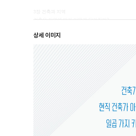
3장 건축과 지역
건축은 지역에 따라 어떻게 달라질까?
건축의 시인, 알바루 시자
상세 이미지
왕슈, 토속을 넘어 세계로
4장 건축과 전통
우리나라의 전통 건축과 현대 건축은 어떤 관계가 
한국성을 고민하다, 김수근
한국성을 고민하다, 김중업
5장 건축과 도시
도시와 건축은 서로 어떤 영향을 주고받을까?
세종시: 모든 것을 새롭게 빚어낸 계획도시
도시를 잇는 건축: 세 개의 프로젝트
6장 건축과 공공