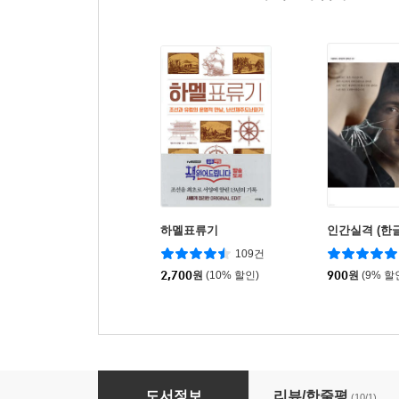
하멜표류기
인간실격 (한글
109건
2,700
원
(10% 할인)
900
원
(9% 할
건축가 아빠가 들려주는 건축 이야기
도서정보
리뷰/한줄평
(10/1)