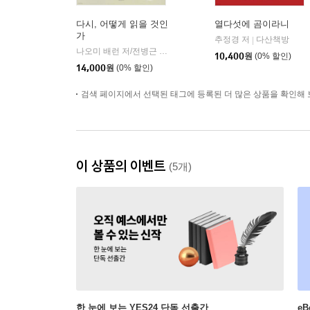
다시, 어떻게 읽을 것인
열다섯에 곰이라니
가
추정경 저
다산책방
|
나오미 배런 저/전병근 역
어크로스
|
10,400
원
(0% 할인)
14,000
원
(0% 할인)
검색 페이지에서 선택된 태그에 등록된 더 많은 상품을 확인해 
이 상품의 이벤트
(5개)
한 눈에 보는 YES24 단독 선출간
e