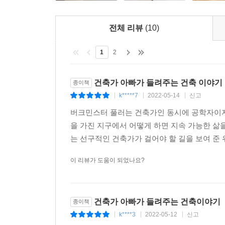
버크민스터 풀러를 통해 다양한 면모를 가진 건축가
전통을 현대 건축에 녹여 낸 그들만의 방법과 함께
전체 리뷰
(10)
활동하며 지역적 특색이 묻어나는 자신의 건축물
아이디어를 건축물에 반영시켜 세계무대에서 확고
1
2
건축가는 공학적인 기술은 물론 인문학적인 깊이까
맛볼 수 있게 해 준다.
건축가 아빠가 들려주는 건축 이야기
종이책
▶ 언제라도 가 볼 수 있는 우리나라 건축물을 두루
k*****7
2022-05-14
신고
|
|
|
이 책에서는 특히 외국의 유명 건축물뿐만 아니라
버크민스터 풀러는 건축가인 동시에 공학자이자
독자들이 쉽게 찾아가 볼 수 있도록 한다. 김수
을 가진 지구에서 어떻게 하면 지속 가능한 삶
유엔스튜디오의 갤러리아 백화점에 이르기까지 마
는 선구적인 건축가가 걸어야 할 길을 보여 준 
일컬어지는 영주시 곳곳에 지어진 공공 건축물들을
고민과 그 결과물들을 눈으로 직접 확인할 수 있게 
이 리뷰가 도움이 되었나요?
건축가 아빠가 들려주는 건축이야기
종이책
k****3
2022-05-12
신고
|
|
|