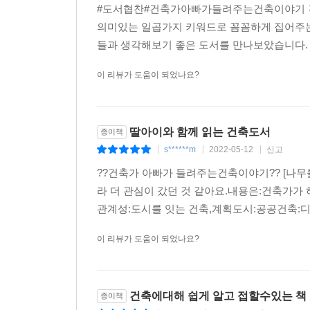
#도서협찬#건축가아빠가들려주는건축이야기 건축가,
의미있는 일곱가지 키워드로 꼼꼼하게 집어주는
들과 생각해보기 좋은 도서를 만나보았습니다. 건
이 리뷰가 도움이 되었나요?
딸아이와 함께 읽는 건축도서
종이책
s******m
2022-05-12
신고
|
|
|
??건축가 아빠가 들려주는건축이야기?? [나무
라 더 관심이 갔던 것 같아요.내용은:건축가가
관계성:도시를 잇는 건축,계획도시:공공건축:디
이 리뷰가 도움이 되었나요?
건축에대해 쉽게 알고 접할수있는 책
종이책