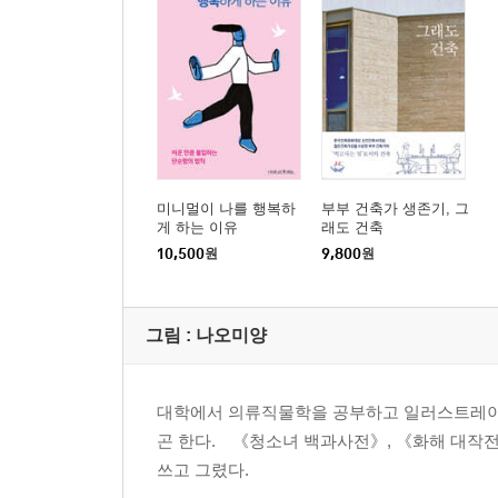
미니멀이 나를 행복하
부부 건축가 생존기, 그
게 하는 이유
래도 건축
10,500
원
9,800
원
그림 :
나오미양
대학에서 의류직물학을 공부하고 일러스트레이터
곤 한다. 《청소녀 백과사전》, 《화해 대작전
쓰고 그렸다.