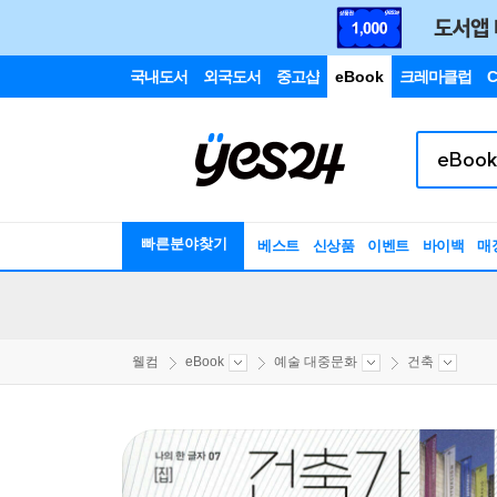
국내도서
외국도서
중고샵
eBook
크레마클럽
C
빠른분야찾기
베스트
신상품
이벤트
바이백
매
웰컴
eBook
예술 대중문화
건축