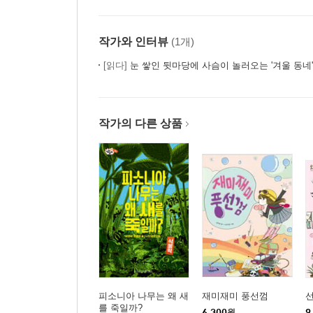
작가와 인터뷰
(1개)
[읽다]
눈 쌓인 뒷마당에 사슴이 놀러오는 '겨울 동네'
작가의 다른 상품
피소니아 나무는 왜 새
재미재미 풍선껌
를 죽일까?
6,300
원
9