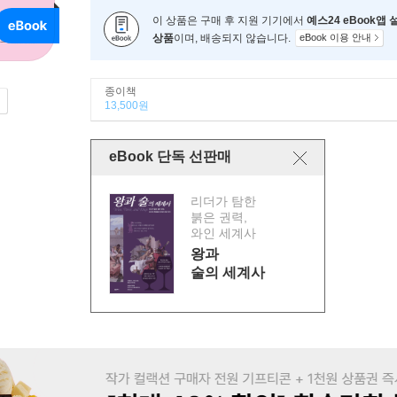
이 상품은 구매 후 지원 기기에서
예스24 eBook앱
상품
이며, 배송되지 않습니다.
eBook 이용 안내
종이책
13,500원
eBook 단독 선판매
리더가 탐한
붉은 권력,
와인 세계사
왕과
술의 세계사