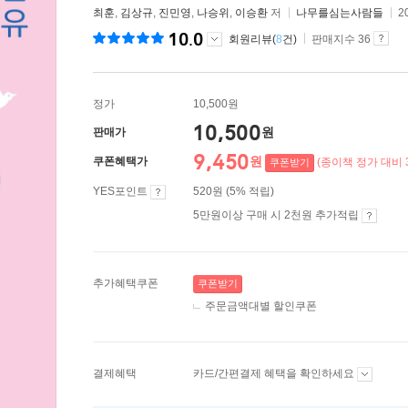
최훈
,
김상규
,
진민영
,
나승위
,
이승환
저
나무를심는사람들
2
10.0
회원리뷰(
8
건)
판매지수 36
정가
10,500원
10,500
원
판매가
9,450
원
쿠폰혜택가
(종이책 정가 대비 
쿠폰받기
YES포인트
520원 (5% 적립)
5만원이상 구매 시 2천원 추가적립
추가혜택쿠폰
쿠폰받기
주문금액대별 할인쿠폰
결제혜택
카드/간편결제 혜택을 확인하세요