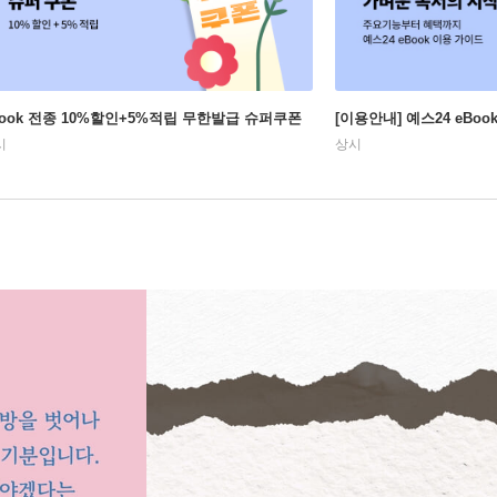
Book 전종 10%할인+5%적립 무한발급 슈퍼쿠폰
[이용안내] 예스24 eBo
시
상시