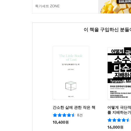
특가세트 ZONE
이 책을 구입하신 분
간소한 삶에 관한 작은 책
어떻게 극단적
를 지배하는
8건
10,400
원
16,000
원