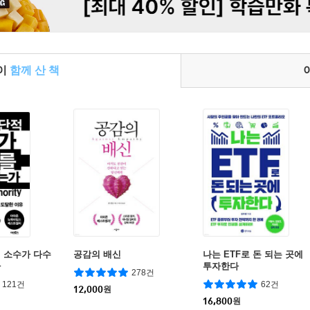
들이
함께 산 책
 소수가 다수
공감의 배신
나는 ETF로 돈 되는 곳에
가
투자한다
278건
121건
62건
12,000
원
16,800
원