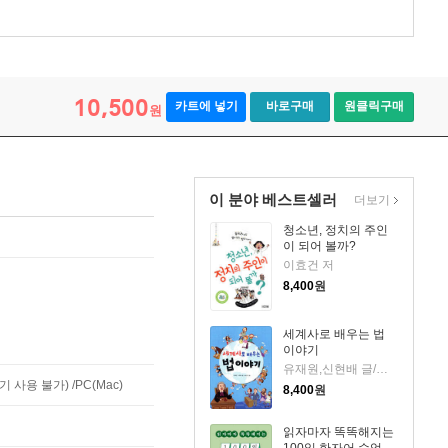
10,500
카트에 넣기
바로구매
원클릭구매
원
이 분야 베스트셀러
더보기
청소년, 정치의 주인
이 되어 볼까?
이효건 저
8,400
원
세계사로 배우는 법
이야기
유재원,신현배 글/임혜경 그림
사용 불가) /PC(Mac)
8,400
원
읽자마자 똑똑해지는