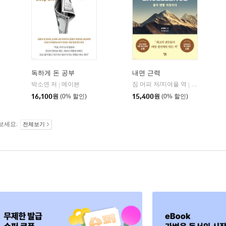
독하게 돈 공부
내면 근력
자음과모음
박소연 저
메이븐
짐 머피 저/지여울 역
윌북(willboo
|
|
|
16,100
원
(0% 할인)
15,400
원
(0% 할인)
보세요.
전체보기