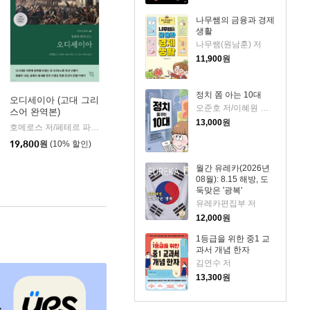
나무쌤의 금융과 경제
생활
나무쌤(원남훈) 저
11,900
원
정치 쫌 아는 10대
오디세이아 (고대 그리
오준호 저/이혜원 그림
스어 완역본)
k)
13,000
원
호메로스 저/페테르 파울 루벤스 그림/박문재 역
현대지성
|
19,800
원
(10% 할인)
월간 유레카(2026년
08월): 8.15 해방, 도
둑맞은 '광복'
유레카편집부 저
12,000
원
1등급을 위한 중1 교
과서 개념 한자
김연수 저
13,300
원