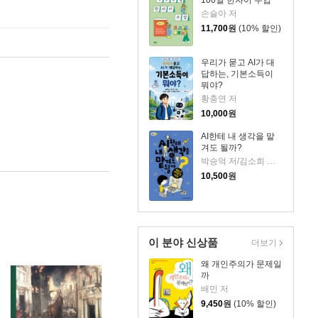
100일 한자어 수업
손슬아 저
11,700
원
(10% 할인)
우리가 묻고 AI가 대
답하는, 기본소득이
뭐야?
황충연 저
10,000
원
AI한테 내 생각을 맡
겨도 될까?
박승억 저/김소희 그림
10,500
원
이 분야 신상품
더보기
왜 개인주의가 문제일
까
배민 저
9,450
원
(10% 할인)