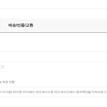
배송/반품/교환
기
능 제공 안함
니터 미지원) /아이폰 /아이패드 /안드로이드폰 /안드로이드패드 /전자책단말기(저사양 기기 