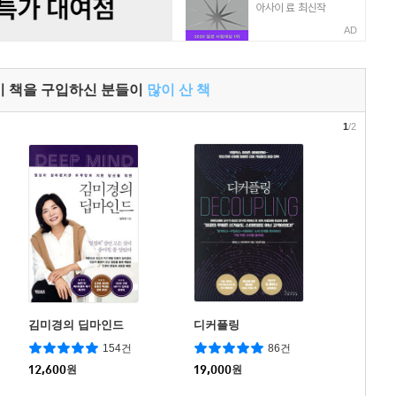
AD
이 책을 구입하신 분들이
많이 산 책
1
/2
김미경의 딥마인드
디커플링
154건
86건
12,600
원
19,000
원