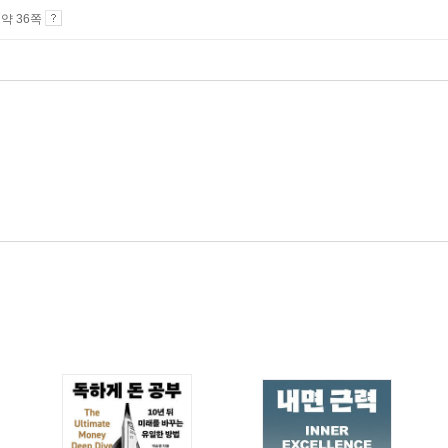
4 약 36쪽