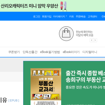
로그인
회원가입
마이페이지
카트
주문/배송
고객센터
Gl
쿠폰받기
단독선출간
eBook필기방법
eBook리더기
디지털머니
이유
[ EPUB ]