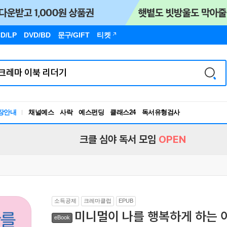
D/LP
DVD/BD
문구
/GIFT
티켓
장안내
채널예스
사락
예스펀딩
클래스24
독서유형검사
RBTI Lab
독서유형검사
크클 심야 독서 모임
OPEN
소득공제
크레마클럽
EPUB
미니멀이 나를 행복하게 하는 
eBook