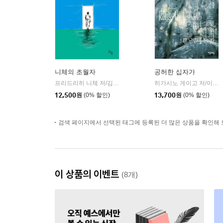
니체의 초월자
공허한 십자가
프리드리히 니체 저/김철 편역
히읏
히가시노 게이고 저/이선희 역
|
12,500
원
(0% 할인)
13,700
원
(0% 할인)
검색 페이지에서 선택된 태그에 등록된 더 많은 상품을 확인해 
이 상품의 이벤트
(8개)