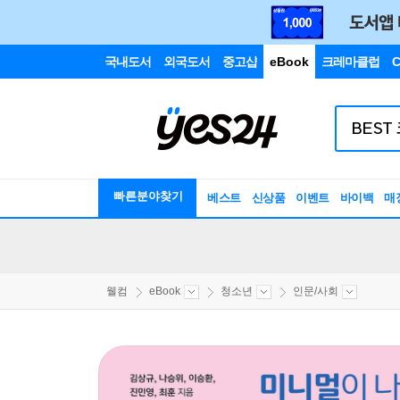
국내도서
외국도서
중고샵
eBook
크레마클럽
C
빠른분야찾기
베스트
신상품
이벤트
바이백
매
웰컴
eBook
청소년
인문/사회