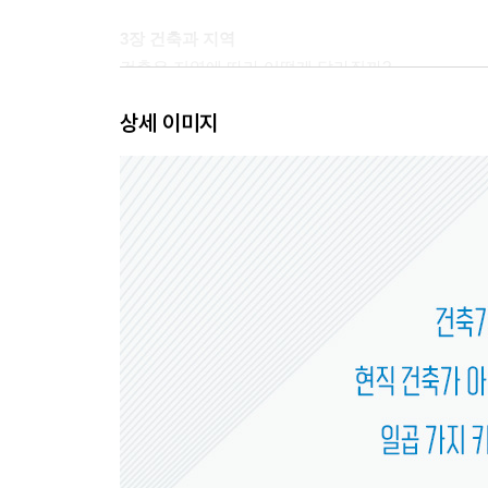
3장 건축과 지역
건축은 지역에 따라 어떻게 달라질까?
건축의 시인, 알바루 시자
상세 이미지
왕슈, 토속을 넘어 세계로
4장 건축과 전통
우리나라의 전통 건축과 현대 건축은 어떤 관계가 
한국성을 고민하다, 김수근
한국성을 고민하다, 김중업
5장 건축과 도시
도시와 건축은 서로 어떤 영향을 주고받을까?
세종시: 모든 것을 새롭게 빚어낸 계획도시
도시를 잇는 건축: 세 개의 프로젝트
6장 건축과 공공