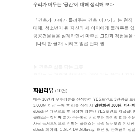
우리가 머무는 ‘공간’에 대해 생각해 보다
『건축가 아빠가 들려주는 건축 이야기』는 현직 
대해, 청소년이 된 자신의 세 아이에게 들려주듯 쉽
공공건물들을 설계하면서 마주친 고민과 경험들을 글에
- [나의 한 글자] 시리즈 일곱 번째 권
▶ 건축은 삶을 담는 그릇
우리는 늘 건축과 함께한다. 매일 가는 학교나 직장
살지 않는다. 그러다 보니 외부 환경으로부터 우리를
회원리뷰
가는 데 핵심적인 기능을 담당하고 있는 건축에 대해
(10건)
이 책은 건축에 대한 중요한 7가지 키워드를 뽑고
매주 10건의 우수리뷰를 선정하여 YES포인트 3만원을 드
3,000원 이상 구매 후 리뷰 작성 시
일반회원 300원, 마니아
있던 고민들과 함께 짚어 본다. 이런 이야기 속에
eBook은 다운로드 후 작성한 리뷰만 YES포인트 지급됩니
영향을 주고받고 있는지, 수준이 높은 건축물은 과연
클래스는 첫번째 회차 주문확정 시점부터 마지막 회차 주문
바라보는 다양한 관점을 통해 건축이 우리 삶의 모
사락 독서모임으로 진행된 클래스는 사락 독서모임 게시판
eBook 페이백, CD/LP, DVD/Blu-ray, 패션 및 판매금