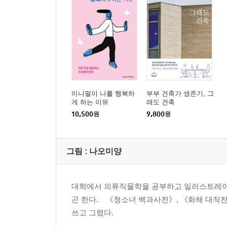
미니멀이 나를 행복하
부부 건축가 생존기, 그
게 하는 이유
래도 건축
10,500
원
9,800
원
그림 :
나오미양
대학에서 의류직물학을 공부하고 일러스트레이터
곤 한다. 《청소녀 백과사전》, 《화해 대작전
쓰고 그렸다.