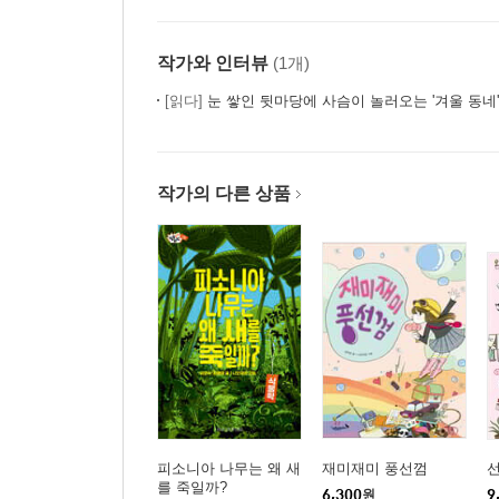
작가와 인터뷰
(1개)
[읽다]
눈 쌓인 뒷마당에 사슴이 놀러오는 '겨울 동네'
작가의 다른 상품
피소니아 나무는 왜 새
재미재미 풍선껌
를 죽일까?
6,300
원
9