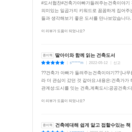
#도서협찬#건축가아빠가들려주는건축이야기 건축가,
의미있는 일곱가지 키워드로 꼼꼼하게 집어주는
들과 생각해보기 좋은 도서를 만나보았습니다. 건
이 리뷰가 도움이 되었나요?
딸아이와 함께 읽는 건축도서
종이책
s******m
2022-05-12
신고
|
|
|
??건축가 아빠가 들려주는건축이야기?? [나무
라 더 관심이 갔던 것 같아요.내용은:건축가가
관계성:도시를 잇는 건축,계획도시:공공건축:디
이 리뷰가 도움이 되었나요?
건축에대해 쉽게 알고 접할수있는 책
종이책