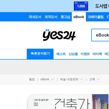
국내도서
외국도서
중고샵
eBook
크레마클럽
C
빠른분야찾기
베스트
신상품
이벤트
바이백
매
웰컴
eBook
예술 대중문화
건축