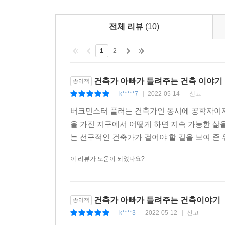
버크민스터 풀러를 통해 다양한 면모를 가진 건축가
전통을 현대 건축에 녹여 낸 그들만의 방법과 함께
전체 리뷰
(10)
활동하며 지역적 특색이 묻어나는 자신의 건축물
아이디어를 건축물에 반영시켜 세계무대에서 확고
1
2
건축가는 공학적인 기술은 물론 인문학적인 깊이까
맛볼 수 있게 해 준다.
건축가 아빠가 들려주는 건축 이야기
종이책
▶ 언제라도 가 볼 수 있는 우리나라 건축물을 두루
k*****7
2022-05-14
신고
|
|
|
이 책에서는 특히 외국의 유명 건축물뿐만 아니라
버크민스터 풀러는 건축가인 동시에 공학자이자
독자들이 쉽게 찾아가 볼 수 있도록 한다. 김수
을 가진 지구에서 어떻게 하면 지속 가능한 삶
유엔스튜디오의 갤러리아 백화점에 이르기까지 마
는 선구적인 건축가가 걸어야 할 길을 보여 준 
일컬어지는 영주시 곳곳에 지어진 공공 건축물들을
고민과 그 결과물들을 눈으로 직접 확인할 수 있게 
이 리뷰가 도움이 되었나요?
건축가 아빠가 들려주는 건축이야기
종이책
k****3
2022-05-12
신고
|
|
|