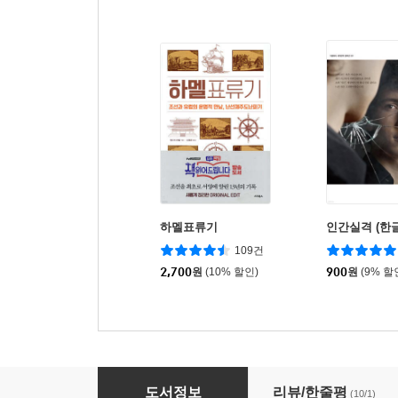
하멜표류기
인간실격 (한글
109건
2,700
원
(10% 할인)
900
원
(9% 할
건축가 아빠가 들려주는 건축 이야기
도서정보
리뷰/한줄평
(10/1)