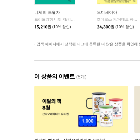
니체의 초월자
오디세이아
프리드리히 니체 저/김철 편역
히읏
호메로스 저/페테르 파울 루벤스 그림/박문재 역
|
15,210
원
(10% 할인)
24,300
원
(10% 할인)
검색 페이지에서 선택된 태그에 등록된 더 많은 상품을 확인해 
이 상품의 이벤트
(5개)