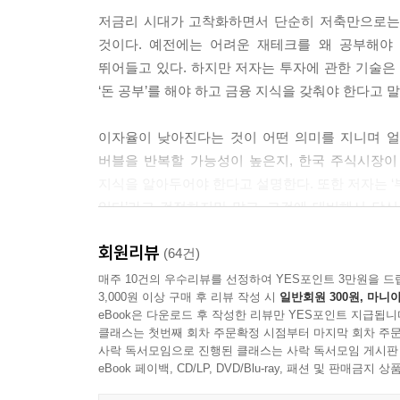
요인이 있었던 것도 아파트 낙찰가율 급락에 영향을
저금리 시대가 고착화하면서 단순히 저축만으로는 
낙찰가율이 약 82%까지 떨어진 것은 대단히 놀라운
것이다. 예전에는 어려운 재테크를 왜 공부해야
---「30살로 돌아간다면 경매 공부를 할 거라고요
뛰어들고 있다. 하지만 저자는 투자에 관한 기술
‘돈 공부’를 해야 하고 금융 지식을 갖춰야 한다고 
어려운 환경에서 종잣돈을 모을 때 가장 중요한 원칙
한 투자자 나심 니콜라스 탈레브(Nassim Nicholas
이자율이 낮아진다는 것이 어떤 의미를 지니며 얼
로 가장 적합하다는 뜻입니다. 여기서 안티프래질이란
버블을 반복할 가능성이 높은지, 한국 주식시장이
국채’입니다. 미국 국채에 투자하는 상장지수펀드(3050
지식을 알아두어야 한다고 설명한다. 또한 저자는 ‘부
할 수 있습니다. 코로나바이러스의 확산으로 경제가
있다’라고 걱정하지만 말고, 그것에 대비해서 당신
---「위기에 흔들리지 않는 안전자산에 투자하자
대비할 거의 유일한 방법이라고 강조하며, 그렇기
회원리뷰
저자는 경제적 자유를 꿈꾸지만 투자는 두려운 당신에
(64건)
위 맞벌이 부부를 위한 투자 사례가 보여주는 핵심은
대한 궁금증과 현실 조언을 조목조목 명쾌하게 들려
매주 10건의 우수리뷰를 선정하여 YES포인트 3만원을 드
자산에 투자했다가 원화로 갈아타는 이른바 ‘스위칭
3,000원 이상 구매 후 리뷰 작성 시
일반회원 300원, 마니아
었거나 혹은 매년 저축액을 더 늘렸다면 투자 성과
eBook은 다운로드 후 작성한 리뷰만 YES포인트 지급됩니
밀레니얼 세대는 왜 투자에 뛰어들었을까?
다. 그것은 은퇴 시기가 자동으로 결정된다는 것입니
클래스는 첫번째 회차 주문확정 시점부터 마지막 회차 주문
노후 대책 없는 40대, 무엇을 바꿔야 할까?
사락 독서모임으로 진행된 클래스는 사락 독서모임 게시판
간, 꿈꿔왔던 대로 직장을 그만둘 수 있습니다. 환
eBook 페이백, CD/LP, DVD/Blu-ray, 패션 및 판매금
---「달러 자산 투자를 위한 액션플랜」중에서
2030세대부터 4050세대까지