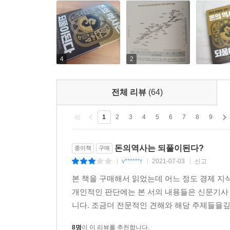
불황이 찾아와 보유하던 달러를 매도해 주식을 매입
을 것 같습니다.
1. 주가 폭락 후, 지배주주가 적극적으로 주식을 
4
2
2. 불황에도 배당을 인상하거나, 신규로 배당을 지
3. 5가지의 특성(브랜드 파워, 교체비용, 비밀, 가
---「주가가 폭락할 때가 우량 성장주를 매수할 
전체 리뷰
(64)
여기서 국민연금 스타일이란, 국민연금과 똑같이 투자
1
2
3
4
5
6
7
8
9
ncing)’한다는 뜻입니다. 이와 같은 식으로 꾸준
선되는 것은 물론 보유 자산의 가치가 일거에 줄어들
돈의역사는 되풀이된다?
종이책
구매
으로써 2020년 3월과 같은 폭락 국면에서도 손실
v******r
2021-07-03
신고
|
|
|
매입하는 지속적인 ‘저가 매수’를 진행하기 때문입니
본 책을 구매해서 읽었는데 어느 정도 경제 지
개인적인 판단에는 본 서의 내용들은 신문기사 
앞에서도 살펴보았듯이, 2020년 3월 주가 폭락 국
니다. 조금더 전문적인 견해와 해당 주제들을깊
가 폭락할 때 대주주가 직접 지분을 사들이거나, 자
에서 볼 때 ‘이 회사가 싸다’라고 판단했음을 대내
8명
이 이 리뷰를 추천합니다.