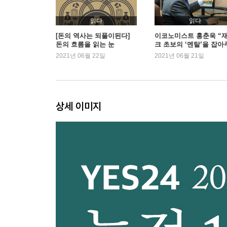
불황에 강한 미국 국채를 챙기자
달러 자산 투자를 위한 액션플랜
읽다
읽다
달러와 암호화폐의 전쟁을 주목하자
[돈의 역사는 되풀이된다]
이코노미스트 홍춘욱 “
돈의 흐름을 읽는 눈
크 초보의 ‘멘탈’을 잡아
MONEY TALK 주택구입부담지수로 본 주택시장 
는 책”
2021년 06월 22일
2021년 06월 21일
MONEY TALK 미국 국채 수익률과 한국 증시의 관
MONEY TALK 국내에 상장된 미국 국채 상장지
Chapter 3. 한국 주식 살까, 말까?
상세 이미지
한국 증시는 왜 이렇게 널뛰기를 할까?
배당을 높여야 한국 증시가 산다
삼성전자 같은 우량주에 장기투자하면 대박 날까?
MONEY TALK 배당수익률이 높은 기업을 주목하자
Chapter 4. 불황의 시대, 최선의 생존 해법
한국이 일본 된다?