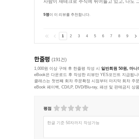
사람이 재테크로 주식에 뛰어들고 있고, 나도 그
5명
이 이 리뷰를 추천합니다.
1
2
3
4
5
6
7
8
9
한줄평
(191건)
1,000원 이상 구매 후 한줄평 작성 시
일반회원 50원, 마니
eBook은 다운로드 후 작성한 리뷰만 YES포인트 지급됩니
클래스는 첫번째 회차 주문확정 시점부터 마지막 회차 주문
eBook 페이백, CD/LP, DVD/Blu-ray, 패션 및 판매금
평점
한글 기준 50자까지 작성가능