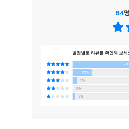
불확실성을 기회로 만드는 부의 시나리오와 재테크
따라서 한국 주식에 100% 투자하지 말고 미국 채
64
명
아무리 분산투자해도 위험을 완전히 제거할 수는 
최근 밀레니얼 세대로 불리는 젊은 세대들이 자
선택이 될 수도 있습니다. 어떤 위험도 지지 않으
격차의 확대, 주거비 상승까지 엎친 데 덮친 격으로
수 있지만, 소비자물가 상승률을 밑도는 초저금리 
이래 최대의 스펙을 가졌다고 불리는 똑똑한 밀레니
분산투자를 통해 위험 수준을 어느 수준(예를 들어 
느끼는 현실 인식이 이런 투자 열풍을 초래했다고 설
노리는 방향으로 투자하기를 권유하는 것입니다
실천할 수 있는 재테크 전략에 대해 살뜰히 조언한
- p.111, 「한국 증시는 왜 이렇게 널뛰기를 할까?
별점별로 리뷰를 확인해 보세
조언한다. 저자는 한국이 기업은 강하고 여러 면
70
보유하는 전략이 위기가 찾아왔을 때 힘이 되어줄 수
4장의 이야기를 종합해보면, 세 가지 사실을 알 수
22%
아졌습니다. 둘째, 투자가 집중된 반도체나 자동차
또한 저자는 40대, 즉 기성세대를 향한 조언도 
5%
빠르게 늘어나지 않았습니다. 셋째, 정보통신 혁명
있음에도 낮은 규모의 순자산(총자산에서 부채를 
0%
의 내수 산업도 예전보다 일자리를 둘러싼 경쟁이 
“대한민국 40대는 망한다”고 지적한다. 따라서 이
3%
들 것 같습니다. 최저임금이 인상되면서 외국인 노동
지금 당장이라도 시작할 것을 조언한다. 즉 절대적인
지하는 등 점점 더 채용을 줄이는 분위기로 흘러가
일부는 해외 채권형 상품에 투자해서 국내에 문제
자’가 필수라고 봅니다.
환경을 대비할 수 있게 관리해야 한다고 조언한다. 
---「수출이 늘어나도 열리지 않는 취업문」중에서
참고하면 인생 주기에 따라 재무설계와 자산배분 전