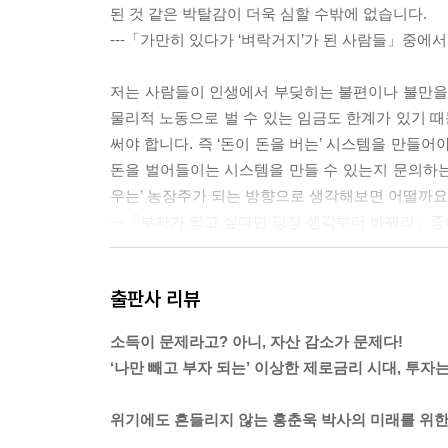
된 것 같은 박탈감이 더욱 심할 수밖에 없습니다.
---「가만히 있다가 ‘벼락거지’가 된 사람들」중에서
저는 사람들이 인생에서 부딪히는 불편이나 불만을 
물리적 노동으로 벌 수 있는 임금도 한계가 있기 때
써야 합니다. 즉 ‘돈이 돈을 버는’ 시스템을 만들어
돈을 벌어들이는 시스템을 만들 수 있는지 문의하는
우는’ 농장주가 되는 방향으로 생각해보면 어떨까요
---「부자가 되고 싶다면 당장 생각부터 바꿔라」
어떤 사람들은 이렇게 경매시장이 뜨거운데, 지금 
출판사 리뷰
생각합니다. 왜냐하면 경매 낙찰가율은 1년에도 수차
무역분쟁 여파로 큰 어려움을 겪고 있었고, 한국은행
소득이 문제라고? 아니, 자산 감소가 문제다!
소 중에 두 가지가 부정적인 방향으로 움직인 셈입
‘나만 빼고 부자 되는’ 이상한 제로금리 시대, 투자
이 여파로 경매시장은 빙하기를 맞았습니다. 특히 서
위기에도 흔들리지 않는 홍춘욱 박사의 미래를 위
역의 아파트 낙찰가율이 66.7%를 기록했습니다. 