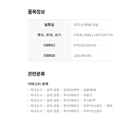
품목정보
발행일
2021년 06월 16일
쪽수, 무게, 크기
276쪽 | 458g | 143*215*17
ISBN13
9791191393163
ISBN10
119139316X
관련분류
카테고리 분류
국내도서
경제 경영
경제/경제학
금융/화폐
국내도서
경제 경영
투자/재테크
부동산
국내도서
경제 경영
투자/재테크
주식/ETF
국내도서
경제 경영
투자/재테크
재무/자산관리
재테
국내도서
경제 경영
투자/재테크
재무/자산관리