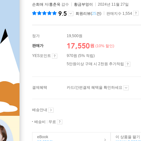
손희애
저/
홍춘욱
감수
황금부엉이
2024년 11월 27일
9.5
회원리뷰(
25
건)
판매지수 1,554
정가
19,500원
17,550
원
판매가
(10% 할인)
YES포인트
970원 (5% 적립)
5만원이상 구매 시 2천원 추가적립
결제혜택
카드/간편결제 혜택을 확인하세요
배송안내
배송비 : 무료
eBook
이 상품을 팔기