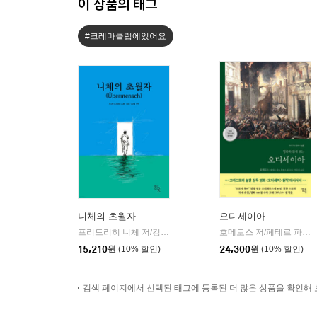
이 상품의 태그
#크레마클럽에있어요
니체의 초월자
오디세이아
프리드리히 니체 저/김철 편역
히읏
호메로스 저/페테르 파울 루벤스 그림/박문재 역
|
15,210
원
(10% 할인)
24,300
원
(10% 할인)
검색 페이지에서 선택된 태그에 등록된 더 많은 상품을 확인해 