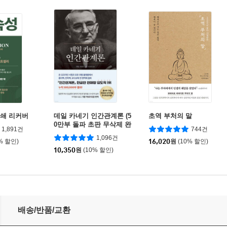
0쇄 리커버
데일 카네기 인간관계론 (5
초역 부처의 말
0만부 돌파 초판 무삭제 완
1,891건
744건
역본)
1,096건
% 할인)
16,020
원
(10% 할인)
10,350
원
(10% 할인)
배송/반품/교환