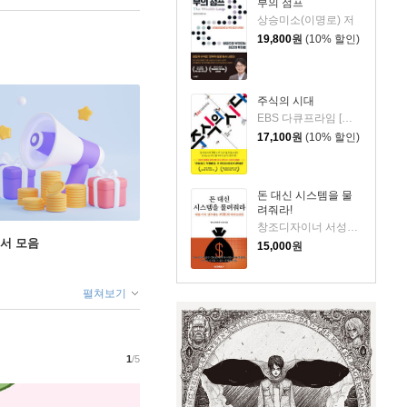
부의 점프
상승미소(이명로) 저
19,800
원
(10% 할인)
주식의 시대
EBS 다큐프라임 [주식의 시대] 제작진 저
17,100
원
(10% 할인)
돈 대신 시스템을 물
려줘라!
창조디자이너 서성필 저
도서 모음
15,000
원
펼쳐보기
1
/5