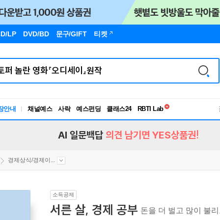
D/LP
DVD/BD
문구
/GIFT
티켓
독서유형검사
장안내
채널예스
사락
예스펀딩
클래스24
RBTI Lab
독서유형검사
AI 일문백답
의견 남기면 YES상품권!
경제상식/경제이...
소득공제
서른 살, 경제 공부
돈을 더 벌고 많이 불