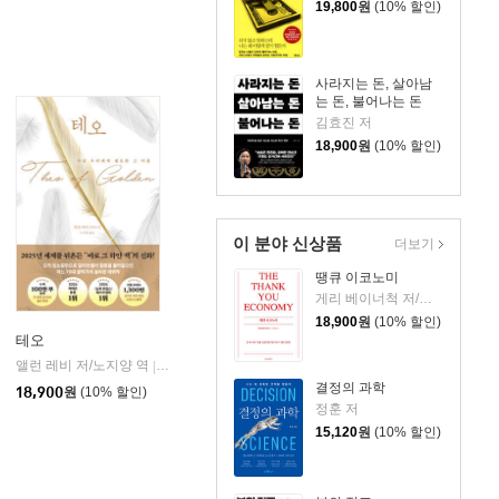
19,800
원
(10% 할인)
사라지는 돈, 살아남
는 돈, 불어나는 돈
김효진 저
18,900
원
(10% 할인)
이 분야 신상품
더보기
땡큐 이코노미
게리 베이너척 저/박선주 역
18,900
원
(10% 할인)
테오
앨런 레비 저/노지양 역
오팬하우스
|
결정의 과학
18,900
원
(10% 할인)
정훈 저
15,120
원
(10% 할인)