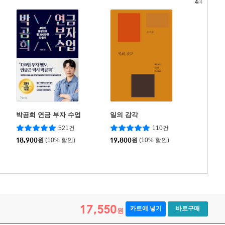
4
/4
박곰희 연금 부자 수업
일의 감각
521건
110건
18,900
원
(10% 할인)
19,800
원
(10% 할인)
17,550
카트에 넣기
바로구매
원