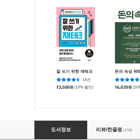
잘 쓰기 위한 재테크
돈의 속성 40
14건
13,500
원
(10% 할인)
16,020
원
(10
서른 살, 경제 공부
도서정보
리뷰/한줄평
(17/8)