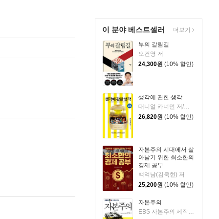
이 분야 베스트셀러
더보기
부의 갈림길
오건영 저
24,300
원
(10% 할인)
생각에 관한 생각
대니얼 카너먼 저/이창신 역
26,820
원
(10% 할인)
자본주의 시대에서 살
아남기 위한 최소한의
경제 공부
백억남(김욱현) 저
25,200
원
(10% 할인)
자본주의
EBS 자본주의 제작팀,정지은,고희정 저/EBS MEDIA 기획