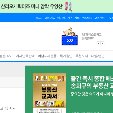
로그인
회원가입
마이페이지
카트
주문/배송
고객센터
Gl
젊은 작가
예사단독판매
이달의사은품
특가할인
추천도서
대량/법인
리고 싶어서