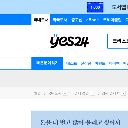
국내도서
외국도서
중고샵
eBook
크레마클럽
C
빠른분야찾기
베스트
신상품
이벤트
바이백
매
웰컴
국내도서
경제 경영
경제/경제학