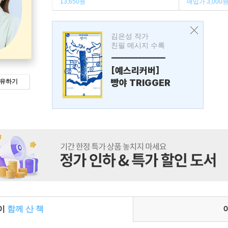
13,650원
매입가 3,000
김은성 작가
친필 메시지 수록
---------------
[예스리커버]
빵야 TRIGGER
유하기
들이
함께 산 책