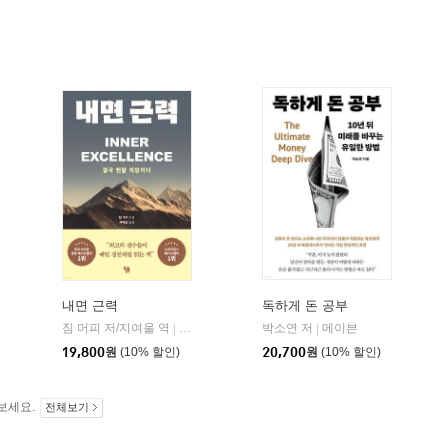
내면 근력
독하게 돈 공부
짐 머피 저/지여울 역
현대지성
윌북(willbook)
박소연 저
메이븐
|
|
|
19,800
원
(10% 할인)
20,700
원
(10% 할인)
보세요.
전체보기