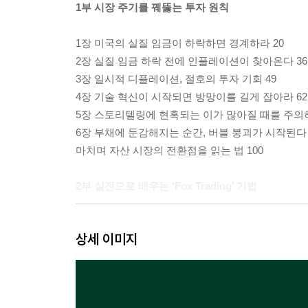
1부 시장 주기를 꿰뚫는 투자 원칙
1장 미국의 실질 임금이 하락하면 경계하라 20
2장 실질 임금 하락 전에 인플레이션이 찾아온다 36
3장 일시적 디플레이션, 절호의 투자 기회 49
4장 기술 혁신이 시작되면 방망이를 길게 잡아라 62
5장 스토리텔링에 현혹되는 이가 많아질 때를 주의하
6장 부채에 둔감해지는 순간, 버블 붕괴가 시작된다 
마치며 자산 시장의 전환점을 읽는 법 100
2부 실전으로 배우는 ‘Fox Trading’ 기법
1장 1929년 미국 대공황, 디플레이션 위험을 방치한 
상세 이미지
2장 1990년 일본, 대공황의 교훈은 어떻게 잊혔는가 
3장 닷컴 버블과 옐로스톤 산불 156
4장 미국의 부동산 신화는 어떻게 무너졌는가 170
5장 한국 주식 시장의 변곡점 186