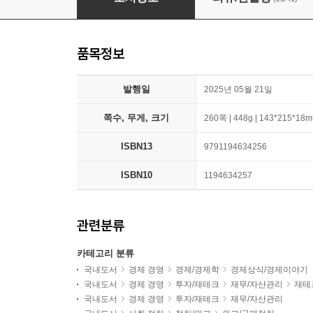
품목정보
발행일
2025년 05월 21일
쪽수, 무게, 크기
260쪽 | 448g | 143*215*18
ISBN13
9791194634256
ISBN10
1194634257
관련분류
카테고리 분류
국내도서
경제 경영
경제/경제학
경제상식/경제이야기
국내도서
경제 경영
투자/재테크
재무/자산관리
재테
국내도서
경제 경영
투자/재테크
재무/자산관리