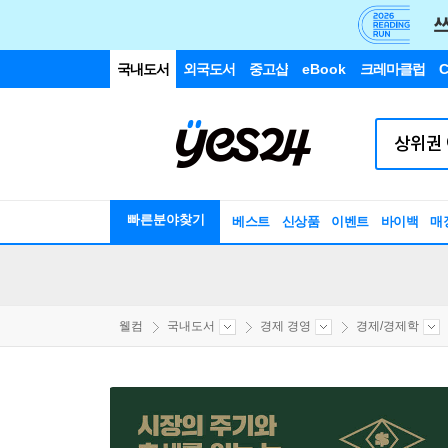
국내도서
외국도서
중고샵
eBook
크레마클럽
C
빠른분야찾기
베스트
신상품
이벤트
바이백
매
웰컴
국내도서
경제 경영
경제/경제학