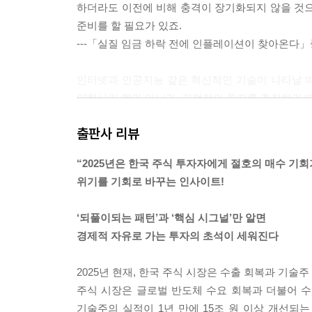
하더라도 이전에 비해 충격이 장기화되지 않을 것으
준비를 할 필요가 있죠.
---「실질 임금 하락 전에 인플레이션이 찾아온다
인터넷과 인공지능 같은 혁신적인 기술이 나타날 
약화시킬 뿐만 아니라, 경쟁적인 투자를 촉진하기 때
속하게 빠져나올 준비를 갖춰야 합니다. 기업들은 
출판사 리뷰
심각한 공급 과잉에 노출되기 때문입니다.
---「기술 혁신이 시작되면 방망이를 길게 잡아라
“2025년은 한국 주식 투자자에게 절호의 매수 기회가
위기를 기회로 바꾸는 인사이트!
이제 우리는 자산 시장에서 버블이 생기는 원인이 무
를 모으는 신기술이 등장하면, 시장 참여자들의 관
‘되풀이되는 패턴’과 ‘핵심 시그널’만 알면
기 시작하죠. 명망가의 말을 가장 먼저 받아들인 사
경제적 자유로 가는 투자의 초석이 세워진다
대중은 더는 참지 못하고 해당 자산을 매수하게 되고
---「스토리텔링에 현혹되는 이가 많아질 때를 주
2025년 현재, 한국 주식 시장은 수출 회복과 기술
주식 시장은 글로벌 반도체 수요 회복과 더불어 
레버리지 청산이 극에 달하고 단기 금리가 급락하기
기술주의 실적이 1년 만에 15조 원 이상 개선되