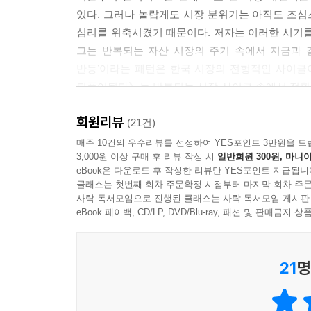
좋은 방법은 주가순자산비율(PBR)이나 주가수익비
있다. 그러나 놀랍게도 시장 분위기는 아직도 조심
득 대비 주택 가격 배율을 참고하는 것이 좋습니다. (중략)
심리를 위축시켰기 때문이다. 저자는 이러한 시기를 
와 우크라이나 전쟁 당시를 보면 PBR 0.8배까지 
그는 반복되는 자산 시장의 주기 속에서 지금과 같
를 환율 상승으로 경쟁력이 강화된 한국 수출 대형
반등’이라는 패턴은 한국 시장의 전형적인 사이클
---「자산 시장의 전환점을 읽는 법」중에서
되풀이된다》는 반복되는 시장 사이클 속에서 전환
독자들이 시장 주기와 추세를 읽는 눈을 갖게 한다.
1990년 일본 경제의 붕괴는 세계 경제학자들에게
회원리뷰
세우는 혜안을 제공한다.
(21건)
가던 상황이었지만, 일본은행은 여전히 위기 대응 
매주 10건의 우수리뷰를 선정하여 YES포인트 3만원을 드
자가 다양한 의견을 내놓았습니다. 그중에서도 199
3,000원 이상 구매 후 리뷰 작성 시
일반회원 300원, 마니아
트럼프 2.0 시대, 금 투자에 주목하라!
정적인 악영향을 미쳤다는 의견이 제기되었습니다.
eBook은 다운로드 후 작성한 리뷰만 YES포인트 지급됩니
지금 준비하지 않으면, 기회는 사라진다
비판의 대상이 되었습니다. 여기에 일본 경제의 생
클래스는 첫번째 회차 주문확정 시점부터 마지막 회차 주문
사락 독서모임으로 진행된 클래스는 사락 독서모임 게시판
---「닷컴 버블과 옐로스톤 산불」중에서
32년 차 이코노미스트가 알려 주는 안전 자산의 전
eBook 페이백, CD/LP, DVD/Blu-ray, 패션 및 판매금
2008년 말 채권 시장이 바닥을 찍고 2009년 
2024년 말, 미국 대선에서 도널드 트럼프가 당선
비롯한 한국의 대표적인 우량 수출 기업을 집중 매수
21
명
중동과 유럽의 불안정한 지정학적 환경까지 트럼프 
쇄적인 금융 위기 가능성이 낮아졌다고 판단했기 때문
자산은 바로 ‘금’이다. 과거 트럼프 집권기였던 20
후로 금융 시장이 최악의 상황에 빠졌을 때일수록 
불신이 커지면서 금은 정치적·경제적 불안의 보험
---「미국의 부동산 신화는 어떻게 무너졌는가」중