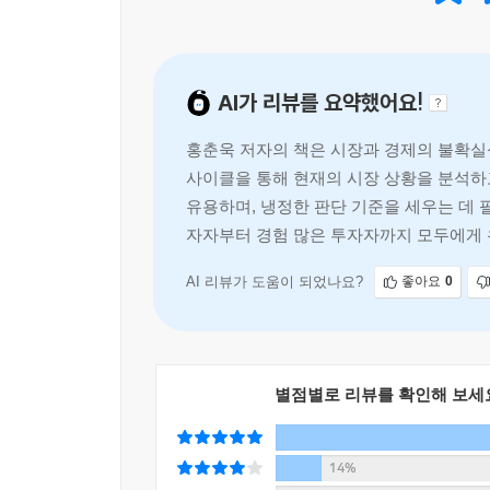
인플레이션 압력과 함께 금 가격 상승 요인은 더욱
그중에서도 금과 같은 안전 자산의 전략적 활용을 강
2020년 코로나19 팬데믹 직후, 세계 증시는 강
역사적으로 금융 시스템이 흔들릴 때마다 금이 어떤 
서며 실질 임금이 급등했기 때문입니다. 그러나 인플
AI가 리뷰를 요약했어요!
자산 포트폴리오의 균형을 다시 생각해야 할 때다. ‘
을 점차 줄여 나가야 합니다. 그 이유는 주가 상승을
주 테마가 시장을 주도했기 때문에 금리 인상의 악
홍춘욱 저자의 책은 시장과 경제의 불확실
---「한국 주식 시장의 변곡점」중에서
사이클을 통해 현재의 시장 상황을 분석하
유용하며, 냉정한 판단 기준을 세우는 데 
2023년을 전환점으로 한국 주택 시장 여건이 개
자자부터 경험 많은 투자자까지 모두에게 
정부가 금리 인하 등 강력한 주택 경기 부양 정책
있다는 점은 장기적인 소득 전망을 밝게 만들어, ‘
AI 리뷰가 도움이 되었나요?
좋아요
0
상승세가 이어진다는 보장은 없습니다. 다만, 주택 
각합니다.
---「 ‘서울 집 한 채’ 신화의 허상과 진실」중에서
별점별로 리뷰를 확인해 보세
올해 금이 유망하다면. 2026년은 어떤 자산이 
번째 시나리오는 트럼프 대통령이 관세 인상과 달러
14%
이 감소하고, 연준의 금리 인하가 미뤄져 경기 침체