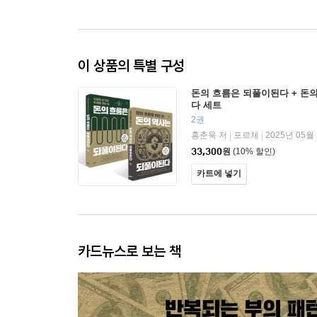
이 상품의 특별 구성
돈의 흐름은 되풀이된다 + 돈
다 세트
2권
홍춘욱 저
포르체
2025년 05월
|
|
33,300
원
(10% 할인)
카트에 넣기
카드뉴스로 보는 책