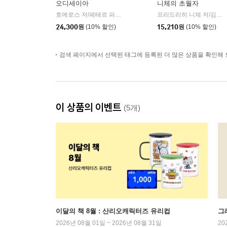
오디세이아
니체의 초월자
호메로스 저/페테르 파울 루벤스 그림/박문재 역
현대지성
프리드리히 니체 저/김철 편역
|
24,300
원
(10% 할인)
15,210
원
(10% 할인)
검색 페이지에서 선택된 태그에 등록된 더 많은 상품을 확인해 
이 상품의 이벤트
(5개)
이달의 책 8월 : 산리오캐릭터즈 유리컵
그래
2026년 08월 01일 ~ 2026년 08월 31일
20