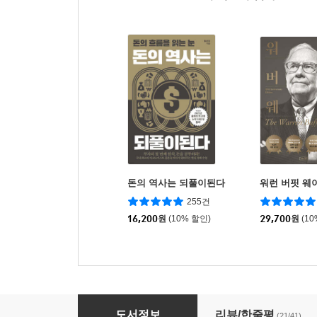
돈의 역사는 되풀이된다
워런 버핏 웨
255건
16,200
원
(10% 할인)
29,700
원
(1
돈의 흐름은 되풀이된다
도서정보
리뷰/한줄평
(21/41)