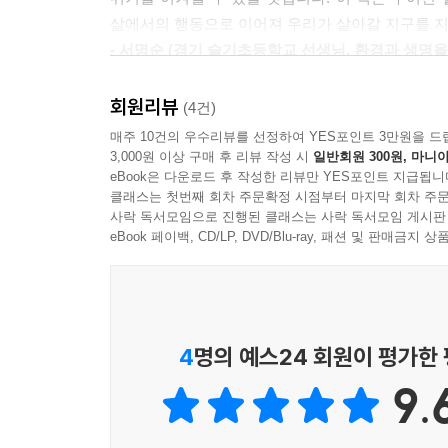
삶에서의 행동으로 이어져 우리가 살아갈 지구를 지
1일 1환경 챌린지 활용법
- 서명순 (경기 슬기초등학교 선생님, 환경과 생명
▶ STEP 1. 문제가 발생한 상황을 살펴봅니다.
▶ STEP 2. 놀이 활동을 하며 이유를 찾아봅니다.
우리가 살 수 있는 단 하나뿐인 지구, 하나뿐인 우
회원리뷰
(4건)
▶ STEP 3. 환경 문제를 해결할 방법을 읽어봅니다.
벌레 등의 자연 생명이 우리 사람 때문에 죽어가
매주 10건의 우수리뷰를 선정하여 YES포인트 3만원을 드
▶ STEP 4. 환경과 관련된 실제 사례를 통해 보다
있습니다. 우리가 살기 위해서 자신의 생명 같은
3,000원 이상 구매 후 리뷰 작성 시
일반회원 300원, 마니아
인간들입니다. 이제 지구 자연은 더는 버틸 수 없을
eBook은 다운로드 후 작성한 리뷰만 YES포인트 지급됩니
생태환경을 지키는 녹색연합의 활동, 그리고 환경 
클래스는 첫번째 회차 주문확정 시점부터 마지막 회차 주문
더 엄청난 재앙을 가져올 기후 위기가 바로 눈앞에
사락 독서모임으로 진행된 클래스는 사락 독서모임 게시판
시민들과 함께 현장에서 발로 뛰며 답을 찾는 환
어떻게 해야 나도 살고 지구 자연도 살릴 수 있을까
eBook 페이백, CD/LP, DVD/Blu-ray, 패션 및 판매금
활동하고 있는 환경 활동가들의 조언과 추천을 거쳐,
속에서 실천해야 합니다. 여기 녹색연합 활동가들
책의 표지는 친환경 인증 종이를 사용했으며, 표지와
엮어냈습니다. 이 책은 하나뿐인 지구와 내 생명
것입니다.
- 유종반 (사단법인 생태교육센터 이랑 대표)
4
명의 예스24 회원이 평가한
모과와 자몽이라는 귀엽고 매력적인 두 친구와 함께 
9.
그러다 보면 어느새 1일 1환경 챌린지를 완성하는 마
기후 위기, 장난감의 비밀을 다루며 다른 생명과