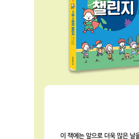
전기를 절약하는 내복
어두운 밤을 방해하지 마세요
어린이 환경 지킴이
바른 먹방왕
건강하게 스트레스 풀기
고기 없는 월요일의 식단
건강한 고기를 구하라!
아마존 숲에 불을 낸 범인을 잡아라!
건강한 간식을 먹어요
푸드 마일리지가 낮을수록 좋아요
아보카도가 일으키는 문제
공정무역 먹을거리를 사수하라
컬러 푸드를 골고루 먹어요
합성첨가물이 없는 간식
아토피가 생긴 이유
텃밭을 지켜주는 지렁이
어린이 환경 지킴이