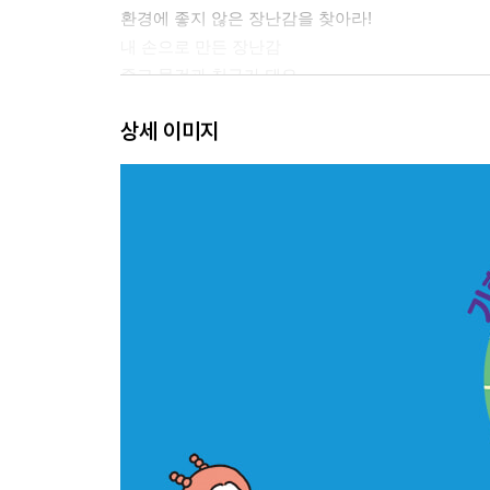
환경에 좋지 않은 장난감을 찾아라!
내 손으로 만든 장난감
중고 물건과 친구가 돼요
어린이 환경 지킴이
상세 이미지
물이 사라진다면?
물은 어디에 있을까?
우리에게 주어진 한 방울의 물
물을 지키는 방법
슬라임과 감기약은 어떻게 버릴까?
화장실 변기가 막힌 이유
양치 컵을 준비하세요
설거지할 때 이용하는 식물
쌀뜨물과 세숫물의 재활용 방법
빗물 저금통은 무엇일까?
물을 재활용해요
우리는 어떤 음료를 많이 마실까?