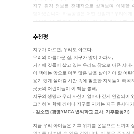
지구 환경 정보를 전체적으로 살펴보며 이해할 수 
담아냈습니다. 하늘공원은 어떤 산일까? 우리에게 주
각각의 주제에 따라 해당하는 지구 환경에 얽힌 궁
차근차근 간결한 글로 알려줍니다.
추천평
하루 한 개, 우리를 지키기 위해 생활 곳곳에서 실천
지구가 아프면, 우리도 아프다.
『1일 1환경 챌린지』는 하루 한 개의 환경 도전 
우리의 아름다운 집, 지구가 많이 아파서,
말, 알맞은 분리배출함을 찾아라! 슬라임과 감기약은
거기에 깃들어 살고 있는 우리도 참으로 아픈 시대-
만난다면? 등 캐릭터 자몽이와 함께 지금, 생활 
이 책에는 앞으로 더욱 많은 날을 살아가야 할 어
위기를 예방할 수 있는 다양한 실천 방법에 대해 탐
용기 있게 살아갈 시간 속에 필요한 지혜들이 빼곡
곳곳의 어린이들이 이 책을 통해,
총 101가지의 다양한 놀이 활동으로 익히는 환경 
지구의 생명과 우리 자신이 얼마나 깊게 연결되어 
총 101가지의 지구 환경 이야기를 효과적으로 
그리하여 함께 깨어나 지구를 지키는 지구 용사대가 
숲에 불을 낸 범인을 잡아라!), 다른 그림 찾기(양
- 김소연 (광명YMCA 볍씨학교 교사, 기후활동가)
지렁이), 암호 풀기(뿌연 하늘을 만든 범인은?), 
보다 시각적으로 쉽게 이해할 수 있습니다. 또한,
지금 우리 아이들은 기후 위기를 온몸으로 느끼며 살
지킴이가 되어 있을 것이며, 자연스럽게 환경을 지
위기를 이겨낼 수 있을 것입니다. 이 책은 주어진