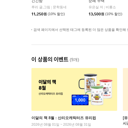
긴긴밤
순례 주택
루리 글,그림
문학동네
유은실 저
비룡소
|
|
11,250
원
(10% 할인)
13,500
원
(10% 할인)
검색 페이지에서 선택된 태그에 등록된 더 많은 상품을 확인해 
이 상품의 이벤트
(9개)
이달의 책 8월 : 산리오캐릭터즈 유리컵
[
시
2026년 08월 01일 ~ 2026년 08월 31일