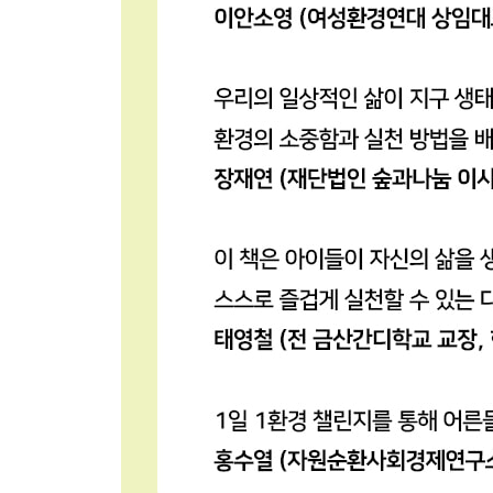
출동! 바다 수사대
바다가 아파서 끙끙거린다고?
향유고래가 죽은 이유
우리가 먹고 있는 플라스틱
하얗게 죽어가는 산호
태평양의 특별한 섬
비치코밍으로 바다를 구해라!
바다 여행을 갈 때 준비하세요
모터바이크의 문제
바다를 방해하지 마세요
어린이 환경 지킴이
불타는 지구 대탐험
편지에 숨은 환경 문제
전염병은 왜 생길까?
환경활동가 그레타 툰베리