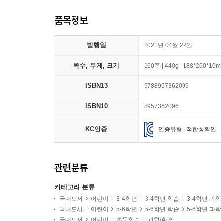
품목정보
발행일
2021년 04월 22일
쪽수, 무게, 크기
160쪽 | 440g | 188*260*10
ISBN13
9788957362099
ISBN10
8957362096
KC인증
인증유형 : 적합성확인
관련분류
카테고리 분류
국내도서
어린이
3-4학년
3-4학년 학습
3-4학년 과
국내도서
어린이
5-6학년
5-6학년 학습
5-6학년 과
국내도서
어린이
초등학습
과학/환경