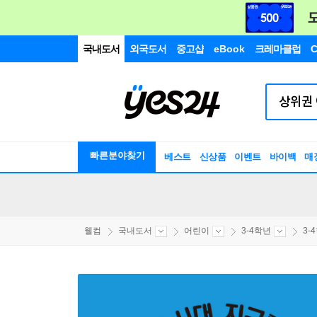
국내도서
외국도서
중고샵
eBook
크레마클럽
C
빠른분야찾기
베스트
신상품
이벤트
바이백
매
웰컴
국내도서
어린이
3-4학년
3-