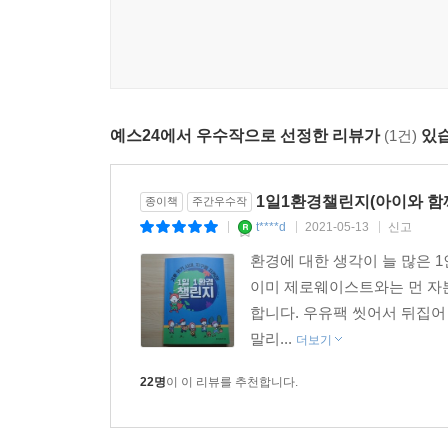
초등학생용 환경학습 워크북이자 공존하는 삶에 대
- 이안소영 (여성환경연대 상임대표)
기후 위기는 북극곰만이 아니라 지구상의 모든 인
미래 세대에게 더 큰 악영향을 줄 것입니다. 우리 
교육 과 실천을 통해 건강하고 건전한 환경 시민으로
예스24에서 우수작으로 선정한 리뷰가
(1건)
있습
생태계에 미치는 영향을 이해하고 환경의 소중함과 
- 장재연 (재단법인 숲과나눔 이사장)
1일1환경챌린지(아이와 함
종이책
주간우수작
미래세대를 위한 교육의 핵심은 교육의 생태적 전환
t****d
2021-05-13
신고
|
|
|
넘어서는 이유도 아이들이 자신의 삶을 생태적인
환경에 대한 생각이 늘 많은 
재해석하도록 도와준다는 것입니다. 그리고 스스로
이미 제로웨이스트와는 먼 자
위기라는 전 지구적 화두를 어떻게 풀어갈 것이냐
합니다. 우유팩 씻어서 뒤집어
어른에게도요!
말리...
더보기
- 태영철 (전 금산간디학교 교장, 현 한울고등학교 
22명
이 이 리뷰를 추천합니다.
쓰레기 위기의 시대에 살고 있습니다. 곳곳에 쓰레
쓰레기 문제를 해결하기 위한 소비자의 올바른 인