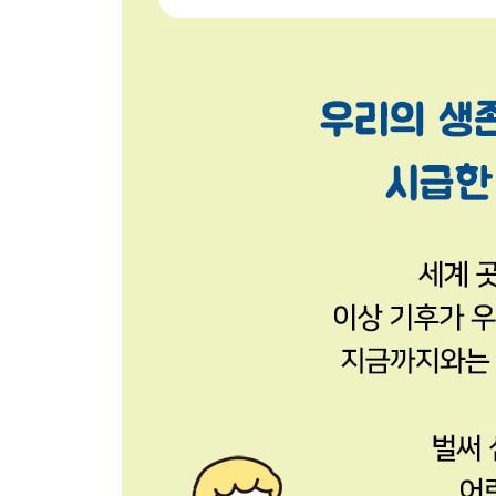
사과 농장의 위기
이누이트 친구 채드의 걱정
아만다 동네에는 어떤 일이?
루테타가 이사하는 이유
산불로부터 동물을 구해라!
왜 인도는 점점 더 더워질까?
지구를 지키자!
어린이 환경 지킴이
숲에서 온 초대장
케이블카 뒤에 숨겨진 비밀
등산로로 올라가야 하는 이유
산에서는 조용히 다녀요
야생 동물을 만난다면?
나무는 목이 말라요
숲을 사랑하는 방법
어린이 환경 지킴이