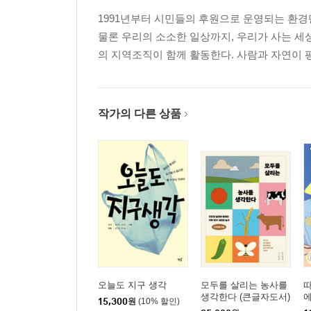
딸기(스마트 팜) - 경북 상주시 박홍희
1991년부터 시민들의 후원으로 운영되는 환
왕우렁이·깻잎 - 전남 곡성군 박경환
물론 우리의 소소한 일상까지, 우리가 사는 세상
쌈채소 - 경기 남양주시 이광재
의 지역조직이 함께 활동한다. 사람과 자연이
노지·기타
양파·대파 - 충남 홍성군 곽현정
쌀 - 전북 고창군 이승용
작가의 다른 상품
고추·생강·쌀 - 경북 상주시 김정열
채소 - 충북 괴산군 김진민
쌀 - 전남 곡성군 김현인
2부. 기후 위기와 농사, 무엇이 문제인가
대담 : 기후 위기 앞에 무덤덤한 농민, 농업 현장은
정책 진단 : 2050 농식품 탄소 중립 추진 전략의 
오늘도 지구 생각
모두를 살리는 농사를
나가는 글 : 그들은 거기에 살고 있다
생각한다 (큰글자도서)
15,300
원
(10% 할인)