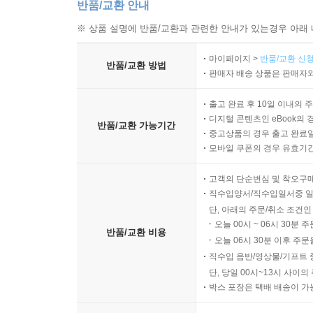
반품/교환 안내
※ 상품 설명에 반품/교환과 관련한 안내가 있는경우 아래 
마이페이지 >
반품/교환 신청
반품/교환 방법
판매자 배송 상품은 판매자와
출고 완료 후 10일 이내의 
디지털 콘텐츠인 eBook의 
반품/교환 가능기간
중고상품의 경우 출고 완료일
모바일 쿠폰의 경우 유효기간(
고객의 단순변심 및 착오구
직수입양서/직수입일서중 일
단, 아래의 주문/취소 조건인
오늘 00시 ~ 06시 30분 
반품/교환 비용
오늘 06시 30분 이후 주문
직수입 음반/영상물/기프트 
단, 당일 00시~13시 사이
박스 포장은 택배 배송이 가