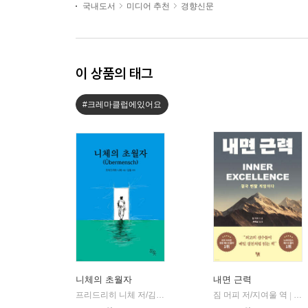
국내도서
미디어 추천
경향신문
이 상품의 태그
#크레마클럽에있어요
니체의 초월자
내면 근력
프리드리히 니체 저/김철 편역
히읏
짐 머피 저/지여울 역
윌북(
|
|