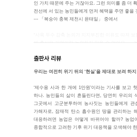
인 가치 때문에 주는 거잖아요. 그런 의미를 좀 더
전선에 서 있는 농민들에게 먼저 혜택을 주면 좋을 것
--- 「복숭아 충북 제천시 윤태일」 중에서
“사육 두수 감축 논의가 지지부진한 이유도 따져 보
에 축산은 기업이랑 논의하지 않을 수 없어요. …
고려하지 않고 있습니다. 온실가스 감축에는 도움이 
출판사 리뷰
--- 「한우 전북 완주군 박일진」 중에서
우리는 여전히 위기 뒤의 ‘현실’을 제대로 보려 하
“스마트 팜이라 하면 컴퓨터가 농사를 대신 지어 주
세팅하지요. AI가 값을 설정해 주어 농사 초보도 
‘제수용 사과 한 개에 1만원’이라는 기사를 보고
마트 팜 진흥책은 ‘초보적인 자동화 온실에서 통합 
하나. 농민들의 삶이 흔들린다면, 당연히 우리의
--- 「딸기(스마트 팜) 경북 상주시 박홍희」 중에서
그곳에서 고군분투하며 농사짓는 농민들에게 관심
가해자로, 잠재적 탄소 흡수원인 땅을 관리하는 
“소비자가 싸고 예쁜 농산물을 원하니까 생산자도 
대응하려면 농업은 어떻게 바뀌어야 할까? 농업
하지만 그러한 방식은 아무리 친환경이라도 지속 가능
종합적으로 고려한 기후 위기 대응책을 모색해야 한
는 일이 어렵지 않아요. 농산물의 외모보다 탄소를 