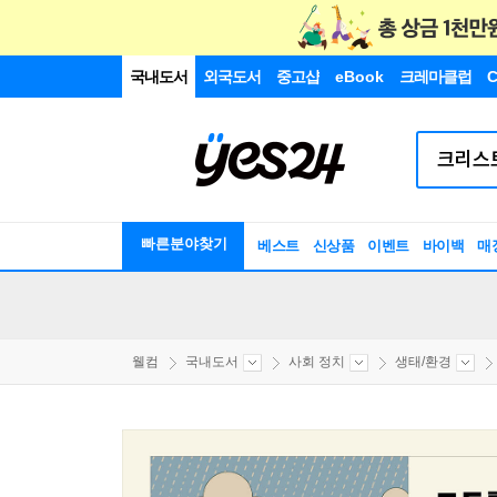
국내도서
외국도서
중고샵
eBook
크레마클럽
C
빠른분야찾기
베스트
신상품
이벤트
바이백
매
웰컴
국내도서
사회 정치
생태/환경