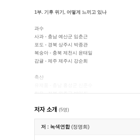
1부. 기후 위기, 어떻게 느끼고 있나
과수
사과 - 충남 예산군 임춘근
포도 - 경북 상주시 박종관
복숭아 - 충북 제천시 윤태일
감귤 - 제주 제주시 강순희
축산
유제품 - 충남 홍성군 신준수
한우 - 전북 완주군 박일진
돼지 - 충북 증평군 연명석
저자 소개
꿀 - 경기 파주시 박명준
(5명)
시설
저 :
녹색연합
(정명희)
수박 - 전북 고창군 송민선