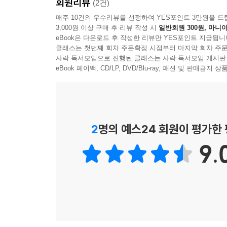
회원리뷰
(2건)
매주 10건의 우수리뷰를 선정하여 YES포인트 3만원을 드
축산업은 기후 위기 시대에 가장 따가운 시선을 받
3,000원 이상 구매 후 리뷰 작성 시
일반회원 300원, 마니아
심각하다. 육류 소비량이 많아지니 가축을 밀집해서
eBook은 다운로드 후 작성한 리뷰만 YES포인트 지급됩니
돌면 대량 살처분하고 다시 키우는 일이 반복되고 있
클래스는 첫번째 회차 주문확정 시점부터 마지막 회차 주문
사락 독서모임으로 진행된 클래스는 사락 독서모임 게시판
사룟값과 인건비, 악취 민원, 전염병 등 이중·삼
eBook 페이백, CD/LP, DVD/Blu-ray, 패션 및 판매금
있다. 사실 축산 사육 두수를 적정 수준으로 줄이
않다. 이 책에 등장하는 농민의 목소리는 기후 위기
우리는 기후 위기의 수동적인 ‘피해자’가 아니다
2
명의 예스24 회원이 평가한
때로는 억울하고 자주 무력해지기는 하지만 현장 
9.
좋다는 거 다 해봤으나 산에서 부엽토 가져다가 뿌
있는 환경 만들어 주는 게 더 근본적인 해법이라
말하기도 한다. 기후 위기의 수동적인 피해자에 머
정책을 만드는 일에도 관심을 기울이고, 기후 위기
있다.