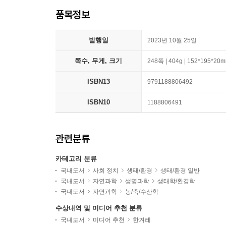
품목정보
발행일
2023년 10월 25일
쪽수, 무게, 크기
248쪽 | 404g | 152*195*20
ISBN13
9791188806492
ISBN10
1188806491
관련분류
카테고리 분류
국내도서
사회 정치
생태/환경
생태/환경 일반
국내도서
자연과학
생명과학
생태학/환경학
국내도서
자연과학
농/축/수산학
수상내역 및 미디어 추천 분류
국내도서
미디어 추천
한겨레