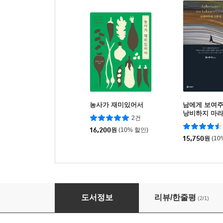
농사가 재미있어서
남에게 보여
낭비하지 마
2건
16,200
원
(10% 할인)
15,750
원
(10
모두를 살리는 농사를 생각한다
도서정보
리뷰/한줄평
(2/1)