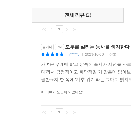
17인의 농민 인터뷰 뒤에는 긴 시간 농업에 관심을
농식품 탄소 중립 추진 전략’의 한계와 문제점을
전체 리뷰
(2)
인증제, 농민은 빼놓고 논의되는 농업 기술의 디지털
해 준다. 지금은 그 어느 때보다 현장의 소리에 귀
1
특수성이 충분히 보장되는 대안을 마련될 수 있는 환
모두를 살리는 농사를 생각한다
종이책
구매
j*****3
2023-10-30
신고
|
|
|
가벼운 무게에 밝고 상큼한 표지가 시선을 사로
다'라서 긍정적이고 희망적일 거 같은데 읽어보
큼한표지 한 쪽에 '기후 위기'라는 그다지 밝지도
이 리뷰가 도움이 되었나요?
1