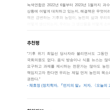
고 경운하지 않은 밭에서 나온 생산물이 탄소 배출이
녹색연합은 2022년 6월부터 2023년 1월까지 
--- 「양파·대파 충남 홍성군 곽현정」 중에서
상황에 어떻게 대처하고 있는지, 해결책은 무엇이라
책은 급변하는 기후와 농업이, 농민의 삶과 우리의
“기후 위기에 관심을 두고 해결하기 위해서는 농업을
어떻게 생산되는지, 우리는 그 생산물을 어떻게 소
닐까요. 기후 운동이 우리를 다시 연결해 주고, 농민
이 위기가 모두 농민의 책임일까?
--- 「고추·생강·쌀 경북 상주시 김정열」 중에서
추천평
농민들은 기후 위기보다 폭등과 폭락을 반복하는 농
“기후 위기 최일선 당사자라 불리면서도 그동안
위해 필수적인 먹을거리 가격을 한없이 올릴 수도 
국회의원도 없다. 음식 방송이나 식품 뉴스는 많
농민들이 왜 농사를 포기하게 되는지에 관한 논의
요구하고 과제를 제시하는 전문가는 많아도 농민
알게 모르게 강요하고 있는 것은 아닐까? 위기는
책임지고자 한다면 우리는 제일 먼저 농민의 목소리
위한 안전망은 허술하기 짝이 없다.
권한다.”
- 채효정 (정치학자, 『먼지의 말』 저자, 〈오늘
소비자들은 크고 모양 좋고 맛있는 농산물을 싸게
농사’를 지을 수밖에 없고, 고투입 농사는 당연히
배출하는 농산물을 생산하지 말아 달라고 요구하
않겠느냐고.