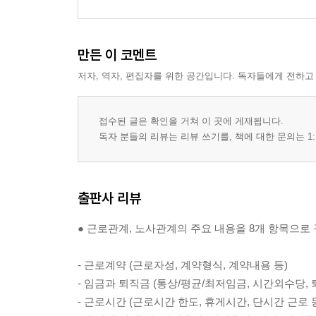
041화 유연근무제 도입이 필요한 회사는?
042화 퇴직금 중간정산이 가능한 범위는 어디까지
043화 왜 의무적으로 취업규칙을 작성해야 하나요?
만든 이 코멘트
044화 취업규칙보다 유리한 근로계약을 체결한 경우
저자, 역자, 편집자를 위한 공간입니다. 독자들에게 전하고
PART 4 휴일, 휴가, 휴직
045화 1년 만에 연차수당이 26개라고?
접수된 글은 확인을 거쳐 이 곳에 게재됩니다.
046화 중도퇴사자와 정산할 연차는 몇 개인가요?
독자 분들의 리뷰는 리뷰 쓰기를, 책에 대한 문의는 1:
047화 회계연도를 단위로 연차휴가를 관리하는 법
048화 연차휴가 소진 후 병가를 사용하는 인사규정
049화 연차휴가 사용촉진은 이렇게 하자
출판사 리뷰
050화 연차휴가수당을 미리 지급할 수 있는지
051화 업무 외 부상 및 병가는 회사 내 규정에 따라
● 근로관계, 노사관계의 주요 내용을 8개 항목으로
052화 휴직 시 임금 지급을 해야 하나요?
- 근로계약 (근로자성, 계약형식, 계약내용 등)
PART 5 사직과 해고
- 임금과 퇴직금 (통상/평균/최저임금, 시간외수당, 퇴
053화 사직에도 종류가 있다던데요?
- 근로시간 (근로시간 한도, 휴게시간, 단시간 근로 
054화 이메일이나 SNS 메시지로도 해고 통지를 할