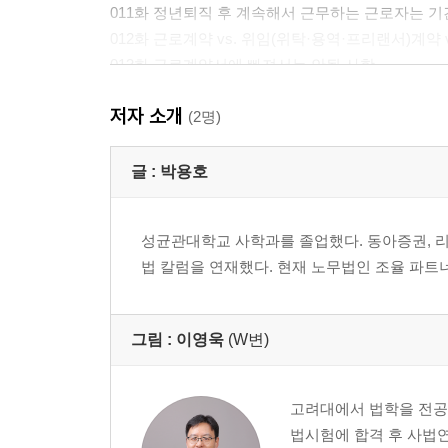
011화 정년퇴직 후 계속해서 근무하는 근로자는 
012화 근로계약 vs. 위임(위탁·용역·프리랜서)계약 
013화 근로계약서에 빠져서는 안될 사항
014화 이메일로 근로계약서를 작성·교부할 수 있을
저자 소개
015화 직원을 채용할 때 받아 두어야 할 입사서류
(2명)
016화 모집 및 채용 시 유의할 점
017화 퇴근 후 유튜브 활동을 하는 것이 문제가 되
글 :
박용호
018화 입사 확정 후에 채용을 취소할 수 있을까요?
019화 최초 약정한 수습기간을 회사가 일방적으로 
성균관대학교 사학과를 졸업했다. 동아증권, 리
법 칼럼을 연재했다. 현재 노무법인 조율 파트
PART 2 임금과 퇴직금
020화 새로 채용한 직원이 배우자 명의 계좌로 급
021화 월급을 매월 날짜를 바꿔가며 지급할 수 있나
그림 :
이영욱
(W변)
022화 회사에 손해를 끼치고 퇴사하는 자의 퇴직
023화 계산 착오로 임금을 초과 지급한 경우, 임
024화 연봉계약을 갱신할 때 작년보다 더 적은 금
고려대에서 법학을 전공하여
025화 통상임금, 평균임금, 최저임금 알아보기
법시험에 합격 후 사법연