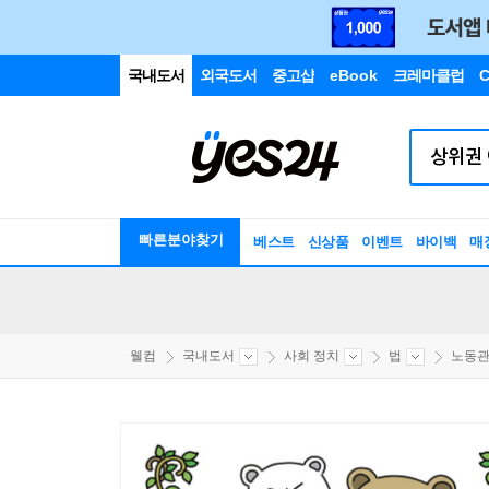
국내도서
외국도서
중고샵
eBook
크레마클럽
C
빠른분야찾기
베스트
신상품
이벤트
바이백
매
웰컴
국내도서
사회 정치
법
노동