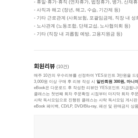
- 휴일·휴가·휴직 (연차휴가, 법정휴가, 병가, 산재휴
055화 취업규칙에서 정한 사유로 해고하더라도 문제
- 사직과 해고 (정년, 해고, 수습, 기간제 등)
056화 기간만료로 근로관계를 종료하는 계약직 사
- 기타 근로관계 (사회보험, 포괄임금제, 직장 내 성
057화 수습이나 시용기간 중인 근로자는 마음대로 
- 노사관계 (노동조합, 단체교섭, 노사협의회 등)
058화 출근 며칠 만에 무단 퇴직한 알바에게도 임
- 기타 (직장 내 괴롭힘 예방, 고용지원금 등)
059화 의무근로기간을 약정한 뒤 중도퇴사하면 위
060화 불황을 이유로 직원을 내보낼 때 주의할 사항
061화 위탁사업이 해지되면 담당 근로자들과 맺은
062화 전 직원에게 사직서를 받은 뒤 일부만 재고
회원리뷰
(10건)
063화 시말서 제출명령에 불응할 경우, 이를 따로 
매주 10건의 우수리뷰를 선정하여 YES포인트 3만원을 드
064화 직원을 해고하려면 해고사유와 해고시기를 
3,000원 이상 구매 후 리뷰 작성 시
일반회원 300원, 마니아
065화 사직서 제출 후 근로자가 철회를 요청하는 
eBook은 다운로드 후 작성한 리뷰만 YES포인트 지급됩니
클래스는 첫번째 회차 주문확정 시점부터 마지막 회차 주문
066화 부당해고 구제신청 어떻게 진행하나요?
사락 독서모임으로 진행된 클래스는 사락 독서모임 게시판
067화 도대체 정년퇴직일은 언제인가요?
eBook 페이백, CD/LP, DVD/Blu-ray, 패션 및 판매금
068화 정년 이후 계속 근무하는 계약직도 갱신기
PART 6 기타 근로관계
069화 담당 업무에 따라 상여금을 차등 지급할 수 