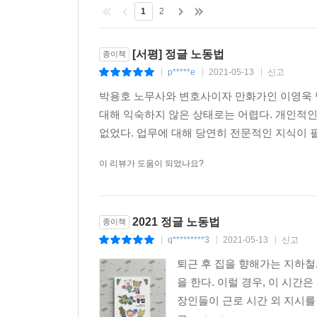
PART 7 노사관계
1
2
086화 기업별 노동조합과 산업별 노동조합은 어떻
087화 사내에 조만간 노동조합이 설립된다는 소문
[서평] 정글 노동법
종이책
088화 복수노조 사업장의 교섭창구 단일화 절차
p*****e
2021-05-13
신고
|
|
|
089화 산업별 노동조합과 단체교섭을 할 때, 주의
박용호 노무사와 변호사이자 만화가인 이영욱 
090화 노조가 노동쟁의를 할 것인지 투표절차에 
대해 익숙하지 않은 상태로는 어렵다. 개인적인
091화 파업에서 발생하는 손해는 누가 책임을 질까
없었다. 업무에 대해 당연히 전문적인 지식이 필
092화 경영진에서 불법파업에 대한 대처로 직장폐
093화 부당노동행위에 대한 이해
이 리뷰가 도움이 되었나요?
094화 노사협의회는 무슨 일을 하는 걸까요?
095화 고충처리위원회에서 직장 내 괴롭힘에 대한 
2021 정글 노동법
종이책
PART 8 기타
q*********3
2021-05-13
신고
|
|
|
096화 직장 내 괴롭힘은 이렇게 해결하자
097화 하청업체가 체불한 임금을 대신 물어주어야 
퇴근 후 집을 향해가는 지하철
098화 사업을 인수하면 고용승계를 해야 한다는데
을 한다. 이럴 경우, 이 시간
099화 감염병으로 인해 순환 휴직을 하는 경우 수
장인들이 근로 시간 외 지시를