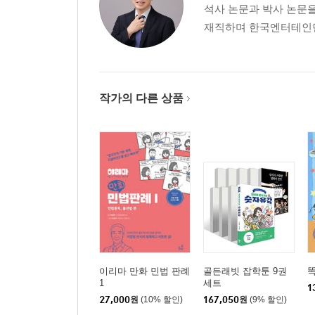
026화 통상임금에 해당되는 임금 항목을 통상임금
석사 논문과 박사 논문을
027화 영업사원의 개인성과에 따라 지급되는 인센
재직하며 한국엔터테인먼
028화 최저임금에 포함되는 것과 포함되지 않는 것
029화 급여 지급일 이전에 퇴직한 직원에게 상여금
030화 매달 퇴직금을 포함하여 급여를 지급해도 될
031화 경영성과급도 퇴직금을 계산할 때 평균임금
작가의 다른 상품
032화 퇴직금 포기 서약서를 제출한 경우, 퇴직금
PART 3 근로시간
033화 휴게시간을 정하지 않은 근로계약이 가능한
034화 출장에서 돌아오는 시간을 근무시간에 포함
035화 지각 출근한 직원이 연장근로를 한 경우 수당
036화 당직·숙직·일직근무에 대해서도 연장근로수
037화 지시 없이 자발적으로 연장근로를 한 경우
038화 연봉제인데 별도로 특근수당을 주어야 하나
이리마 만화 민법 판례
골든래빗 잡학툰 9권
039화 단시간 근로자의 초과근무에 대한 수당계산
1
세트
1
040화 한 주의 일부 또는 전부를 연차로 사용한 경
27,000
원
(10% 할인)
167,050
원
(9% 할인)