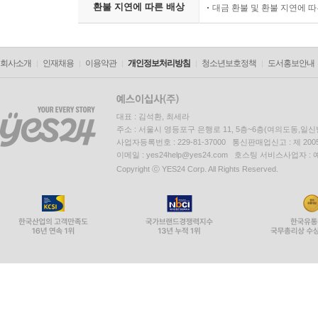
환불 지연에 따른 배상
대금 환불 및 환불 지연에 
회사소개
인재채용
이용약관
개인정보처리방침
청소년보호정책
도서홍보안내
대표 : 김석환, 최세라
주소 : 서울시 영등포구 은행로 11, 5층~6층(여의도동,일신
사업자등록번호 : 229-81-37000 통신판매업신고 : 제 200
이메일 : yes24help@yes24.com 호스팅 서비스사업자 :
Copyright ⓒ YES24 Corp. All Rights Reserved.