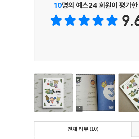
10
명의 예스24 회원이 평가한
070화 교대제 근무제를 운영할 때 주의해야 할 사
071화 포괄산정임금과 관련해서 유의해야 할 사항
9.
072화 입·퇴사자의 4대 보험 ??리하기
073화 휴직자의 경우 4대 보험료를 납부하지 않아
074화 회사를 그만두면 무조건 실업급여를 받을 수
075화 해고나 권고사직이 아니어도 실업급여를 받
076화 정상적인 외주계약과 불법파견을 구분하는 
077화 직장 내 성희롱, 이렇게 예방해야 한다
078화 일하다 다치면 산재일까요?
079화 직원이 산재를 당한 경우, 산재보상 외에 따
080화 업무수행 중 교통사고를 당했는데, 산재보험
081화 산재??리를 하면 산재보험료가 ‘할증’ 되는지
082화 회사가 부도가 나도 퇴직금을 받을 수 있다고
083화 소액체당금은 재직 중에도 받을 수 있나요?
2
084화 임금체불에 따른 법적 문제, 이렇게 대응하자
085화 업무시간 중간에 있는 휴식시간이나 수면시
전체 리뷰
(10)