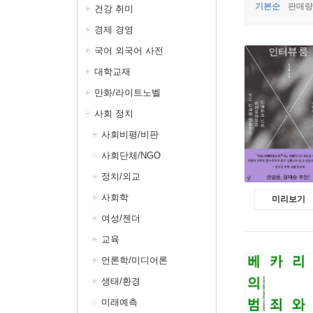
기본순
판매량
건강 취미
경제 경영
국어 외국어 사전
대학교재
만화/라이트노벨
사회 정치
사회비평/비판
사회단체/NGO
정치/외교
사회학
미리보기
여성/젠더
교육
언론학/미디어론
생태/환경
미래예측