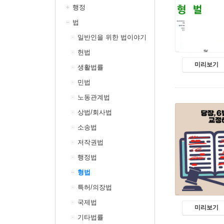
행정
법
일반인을 위한 법이야기
헌법
미리보기
생활법률
민법
노동관계법
상법/회사법
소송법
저작권법
행정법
형법
특허/의장법
국제법
미리보기
기타법률