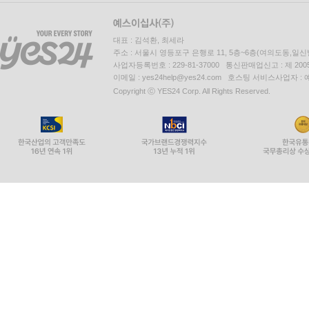
대표 : 김석환, 최세라
주소 : 서울시 영등포구 은행로 11, 5층~6층(여의도동,일신
사업자등록번호 : 229-81-37000 통신판매업신고 : 제 200
이메일 : yes24help@yes24.com 호스팅 서비스사업자 :
Copyright ⓒ YES24 Corp. All Rights Reserved.