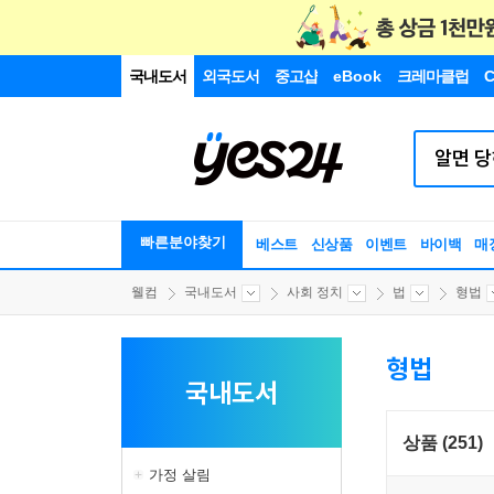
국내도서
외국도서
중고샵
eBook
크레마클럽
C
빠른분야찾기
베스트
신상품
이벤트
바이백
매
웰컴
국내도서
사회 정치
법
형법
형법
국내도서
상품 (251)
가정 살림