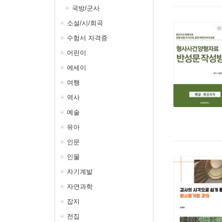
국방/군사
소설/시/희곡
수험서 자격증
어린이
에세이
여행
역사
예술
유아
인문
인물
자기계발
자연과학
잡지
전집