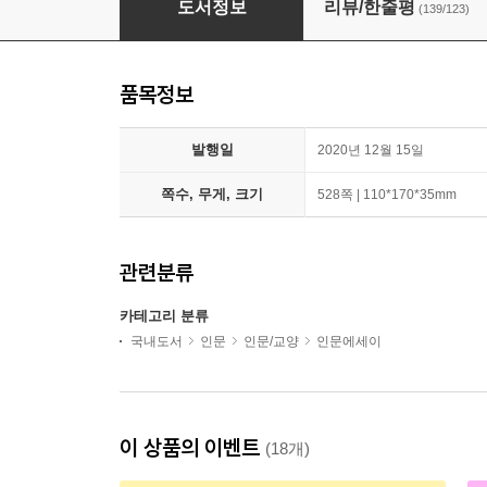
도서정보
리뷰/한줄평
(139/123)
품목정보
발행일
2020년 12월 15일
쪽수, 무게, 크기
528쪽 | 110*170*35mm
관련분류
카테고리 분류
국내도서
인문
인문/교양
인문에세이
이 상품의 이벤트
(18개)