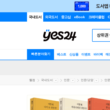
국내도서
외국도서
중고샵
eBook
크레마클럽
C
빠른분야찾기
베스트
신상품
이벤트
바이백
매
웰컴
국내도서
인문
인문/교양
인