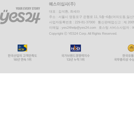
대표 : 김석환, 최세라
주소 : 서울시 영등포구 은행로 11, 5층~6층(여의도동,일신
사업자등록번호 : 229-81-37000 통신판매업신고 : 제 200
이메일 : yes24help@yes24.com 호스팅 서비스사업자 :
Copyright ⓒ YES24 Corp. All Rights Reserved.