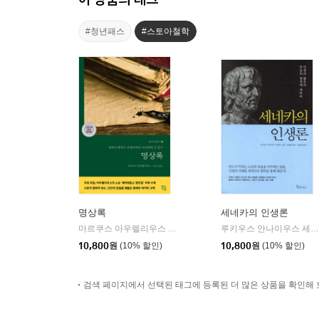
#청년패스
#스토아철학
명상록
세네카의 인생론
마르쿠스 아우렐리우스 저/박문재 역
현대지성
루키우스 안나이우스 세네카 저/정영훈 편/정윤희 역
|
10,800
원
(10% 할인)
10,800
원
(10% 할인)
검색 페이지에서 선택된 태그에 등록된 더 많은 상품을 확인해 