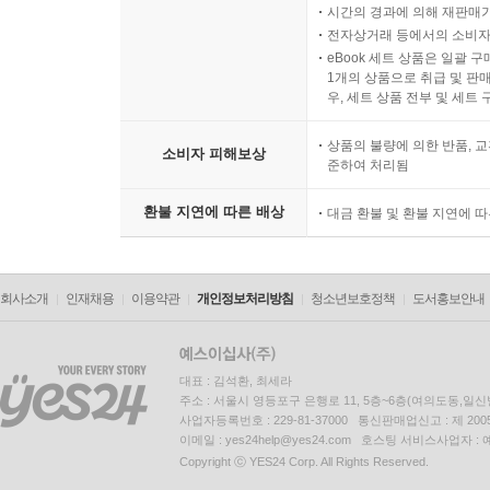
시간의 경과에 의해 재판매가
전자상거래 등에서의 소비자
eBook 세트 상품은 일괄 
1개의 상품으로 취급 및 판매
우, 세트 상품 전부 및 세트
상품의 불량에 의한 반품, 교
소비자 피해보상
준하여 처리됨
환불 지연에 따른 배상
대금 환불 및 환불 지연에 
회사소개
인재채용
이용약관
개인정보처리방침
청소년보호정책
도서홍보안내
대표 : 김석환, 최세라
주소 : 서울시 영등포구 은행로 11, 5층~6층(여의도동,일신
사업자등록번호 : 229-81-37000 통신판매업신고 : 제 200
이메일 : yes24help@yes24.com 호스팅 서비스사업자 :
Copyright ⓒ YES24 Corp. All Rights Reserved.