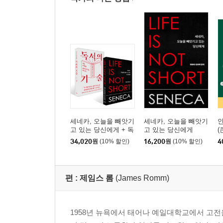
세네카, 오늘을 빼앗기
세네카, 오늘을 빼앗기
고 있는 당신에게 + 독
고 있는 당신에게
(
서의 기술 세트
34,020
원
(10% 할인)
16,200
원
(10% 할인)
4
편 :
제임스 롬
(James Romm)
1958년 뉴욕에서 태어나 예일대학교에서 고