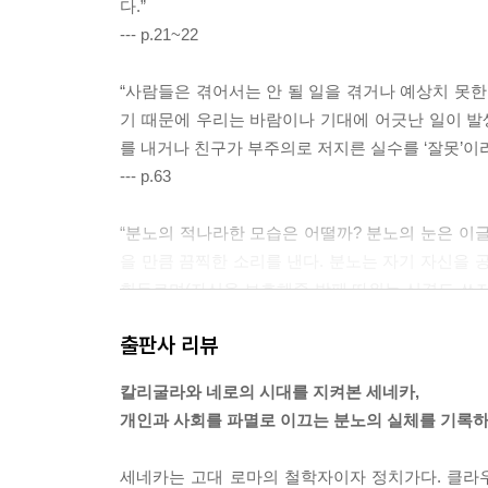
다.”
--- p.21~22
“사람들은 겪어서는 안 될 일을 겪거나 예상치 못한
기 때문에 우리는 바람이나 기대에 어긋난 일이 발
를 내거나 친구가 부주의로 저지른 실수를 ‘잘못’이라
--- p.63
“분노의 적나라한 모습은 어떨까? 분노의 눈은 이
을 만큼 끔찍한 소리를 낸다. 분노는 자기 자신을 
휘두르며(자신을 보호해줄 방패 따위는 신경도 쓰지 
면서 공격하고 파괴하고 약탈한다. 달리 해를 입힐
출판사 리뷰
자신에게도 유해하다.”
--- p.79
칼리굴라와 네로의 시대를 지켜본 세네카,
개인과 사회를 파멸로 이끄는 분노의 실체를 기록
“한마디로 말해 우리 모두는 악하다. 각자가 남에게
얼굴이나 저 사람의 마른 몸에 왜 관심을 갖는가? 
세네카는 고대 로마의 철학자이자 정치가다. 클라우
악한 사람일 뿐이다.”