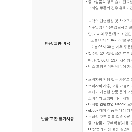
중고상품의 경우 출고 완료일
모바일 쿠폰의 경우 유효기간(
고객의 단순변심 및 착오구
직수입양서/직수입일서중 일
단, 아래의 주문/취소 조건인
오늘 00시 ~ 06시 30분 
반품/교환 비용
오늘 06시 30분 이후 주문
직수입 음반/영상물/기프트 
단, 당일 00시~13시 사이
박스 포장은 택배 배송이 가
소비자의 책임 있는 사유로 
소비자의 사용, 포장 개봉에 
복제가 가능한 상품 등의 포장을 
소비자의 요청에 따라 개별
디지털 컨텐츠인 eBook, 
eBook 대여 상품은 대여 기
모바일 쿠폰 등록 후 취소/환
반품/교환 불가사유
중고상품이 구매확정(자동 
LP상품의 재생 불량 원인이 기