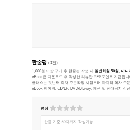
“이제, 분노를 유발하는 다른 것들을 살펴보자. 음식
짐승, 굼뜬 노예, 말을 할 수 있는 능력을 자연의 
심각한 일이 아니다. 그런데도 우리는 그런 일들
불과하다. 우리는 그것들을 아주 심각하게 취급하
말하는 것은 바로 그 때문이다. 네가 별 것 아닌 일에
세네카가 든 사례를 지금 우리를 화나게 하는 일
한줄평
(0건)
밀치는 사람, 뒤에서 험담을 하는 직장 동료, 
지르고, 발을 구르며 화가 나서 어쩔 줄 몰라 한
1,000원 이상 구매 후 한줄평 작성 시
일반회원 50원, 마니
eBook은 다운로드 후 작성한 리뷰만 YES포인트 지급됩니
안절부절못한다. 하지만 우리 대부분은 안다. 며칠
클래스는 첫번째 회차 주문확정 시점부터 마지막 회차 주문
천박한 말과 경솔한 행동에 부끄러움을 느끼게 된
eBook 페이백, CD/LP, DVD/Blu-ray, 패션 및 판매금
가치를 부여하기 때문”이라고 설명한다.
“우리 모두는 악한 사람들 사이에 살고 있는 한 명의
평점
스스로 분노의 희생자가 된 고대 철학자가 현대인
한글 기준 50자까지 작성가능
마음의 분노를 다스리는 실천적 방법