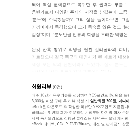
되어 핵심 권력층으로 복귀한 후 권력과 부를 누
웅변가로서 다양한 주제의 저작을 남겼는데 그중 지
--- p.131
‘분노’에 주목했을까? 그의 삶을 들여다보면 그
가까이에서 목격했으며 그가 목숨을 잃은 것도 ‘분
감정”이며, “분노만큼 인류의 희생을 초래한 역병은 
온갖 잔혹 행위로 악명을 떨친 칼리굴라의 피비
가르쳤으나 결국 폭군의 대명사가 된 네로가 내뿜
세상 모든 악의 원천이라고 보았다. “실로 분노
산산이 부서져 흐트러지기 때문이다.”(1.1)
회원리뷰
“너의 분노는 일종의 광기다.
(0건)
별 것 아닌 일에 엄청난 가치를 부여하기 때문이다.
매주 10건의 우수리뷰를 선정하여 YES포인트 3만원을 드
3,000원 이상 구매 후 리뷰 작성 시
일반회원 300원, 마니아
eBook은 다운로드 후 작성한 리뷰만 YES포인트 지급됩니
세네카가 『분노에 대하여』를 남긴 지 2,000여 
클래스는 첫번째 회차 주문확정 시점부터 마지막 회차 주문
(간헐적 폭발성 장애)’라는 심리학 용어가 일상에서
사락 독서모임으로 진행된 클래스는 사락 독서모임 게시판
이야기하는 분노의 실체, 분노가 개인과 사회에 미치
eBook 페이백, CD/LP, DVD/Blu-ray, 패션 및 판매금