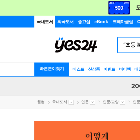
국내도서
외국도서
중고샵
eBook
크레마클럽
C
빠른분야찾기
베스트
신상품
이벤트
바이백
매
20
웰컴
국내도서
인문
인문/교양
인