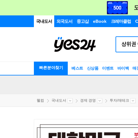
국내도서
외국도서
중고샵
eBook
크레마클럽
C
빠른분야찾기
베스트
신상품
이벤트
바이백
매
웰컴
국내도서
경제 경영
투자/재테크