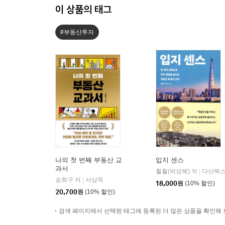
이 상품의 태그
#부동산투자
나의 첫 번째 부동산 교
입지 센스
과서
훨훨(박성혜) 저
다산북
|
송희구 저
서삼독
|
18,000
원
(10% 할인)
20,700
원
(10% 할인)
검색 페이지에서 선택된 태그에 등록된 더 많은 상품을 확인해 