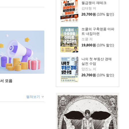
월급쟁이 재테크
김태형 저
20,700
원
(10% 할인)
쏘쿨의 구축명품 아파
트 내집마련
쏘쿨 저
19,800
원
(10% 할인)
나의 첫 부동산 경매
실전 수업
양진노 저
20,700
원
(10% 할인)
도서 모음
펼쳐보기