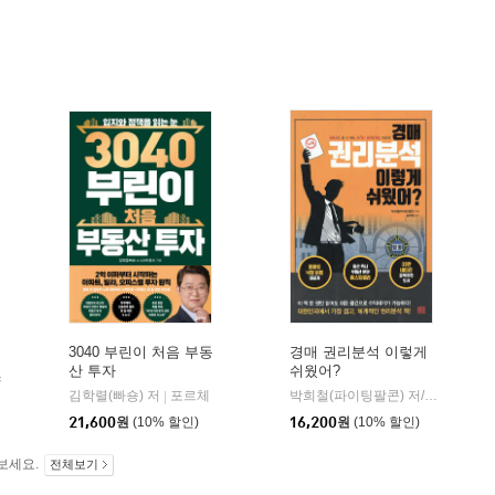
3040 부린이 처음 부동
경매 권리분석 이렇게
산 투자
쉬웠어?
스
김학렬(빠숑) 저
포르체
박희철(파이팅팔콘) 저/송희창 감수
|
21,600
원
(10% 할인)
16,200
원
(10% 할인)
보세요.
전체보기