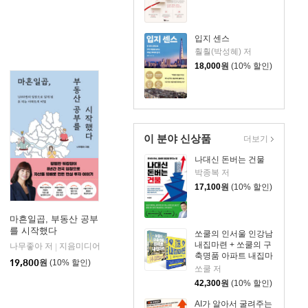
입지 센스
훨훨(박성혜) 저
18,000
원
(10% 할인)
이 분야 신상품
더보기
나대신 돈버는 건물
박종복 저
17,100
원
(10% 할인)
마흔일곱, 부동산 공부
를 시작했다
쏘쿨의 인서울 인강남
내집마련 + 쏘쿨의 구
지혜로
나무좋아 저
지음미디어
|
|
축명품 아파트 내집마
19,800
원
(10% 할인)
련 세트
쏘쿨 저
42,300
원
(10% 할인)
AI가 알아서 굴려주는