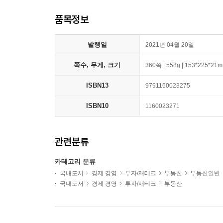
품목정보
발행일
2021년 04월 20일
쪽수, 무게, 크기
360쪽 | 558g | 153*225*21
ISBN13
9791160023275
ISBN10
1160023271
관련분류
카테고리 분류
국내도서
경제 경영
투자/재테크
부동산
부동산일반
국내도서
경제 경영
투자/재테크
부동산