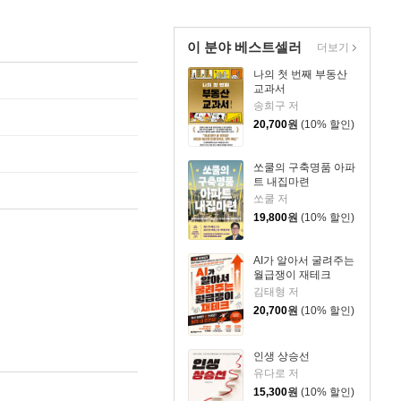
이 분야 베스트셀러
더보기
나의 첫 번째 부동산
교과서
송희구 저
20,700
원
(10% 할인)
쏘쿨의 구축명품 아파
트 내집마련
쏘쿨 저
19,800
원
(10% 할인)
AI가 알아서 굴려주는
월급쟁이 재테크
김태형 저
20,700
원
(10% 할인)
인생 상승선
유다로 저
15,300
원
(10% 할인)