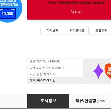
미리보기
사이즈비교
공유하기
휴넷CEO MUST READ
경제경영 자기계발 기획전
기간 한정 특가 도서
오직, 예스24에서만
대한민국 부동산은 언제까지 오를 것인가
도서정보
리뷰/한줄평
(27/18)