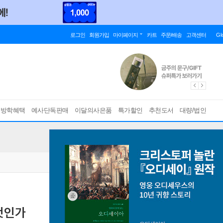
로그인
회원가입
마이페이지
카트
주문/배송
고객센터
Gl
름방학혜택
예사단독판매
이달의사은품
특가할인
추천도서
대량/법인
것인가