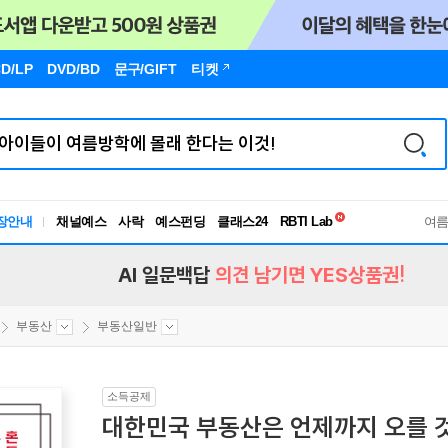
D/LP
DVD/BD
문구
/GIFT
티켓
독서유형검사
장안내
채널예스
사락
예스펀딩
클래스24
RBTI Lab
여
독서유형검사
AI 일문백답
의견 남기면 YES상품권!
부동산
부동산일반
소득공제
대한민국 부동산은 언제까지 오를 