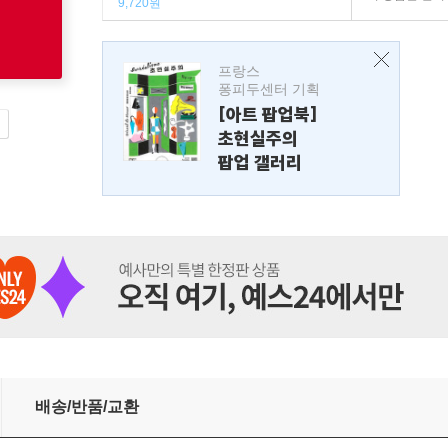
9,720원
프랑스
퐁피두센터 기획
[아트 팝업북]
초현실주의
팝업 갤러리
배송/반품/교환