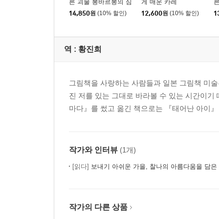
른 괴물 봉바르봉의 심
게 매운 카레
른
부름
14,850
원
(10% 할인)
12,600
원
(10% 할인)
1
역 :
황진희
그림책을 사랑하는 사람들과 일본 그림책 미술관
진 저를 있는 그대로 바라볼 수 있는 시간이기
마다』를 썼고 옮긴 책으로는 『태어난 아이』
작가와 인터뷰
(1개)
[읽다]
보내기 아쉬운 가을, 찰나의 아름다움을 담은
작가의 다른 상품