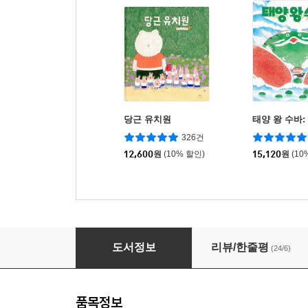
당근 유치원
태양 왕 수바:
326건
12,600
원
(10% 할인)
15,120
원
(10
대장 토끼는 나다운게 좋아
도서정보
리뷰/한줄평
(24/6)
품목정보