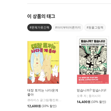
이 상품의 태그
#문체가웃긴책
#아이부터어른까지
#동물그림책
대장 토끼는 나다운게
믿습니까? 믿습니다!
좋아
오후 저
동아시아
|
큐라이스 글그림/황진희 역
토토북
|
14,400
원
(10% 할인)
12,600
원
(10% 할인)