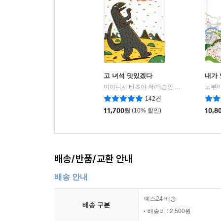
고 녀석 맛있겠다
내가 
미야니시 타츠야 저/백승인 역
달리
노부미
|
142건
11,700
원
(10% 할인)
10,8
배송/반품/교환 안내
배송 안내
예스24 배송
배송 구분
배송비 : 2,500원