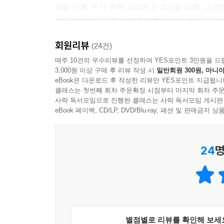
꿈을 이뤄 주기 위해 고심하고 최선을 다해 고군
성공하더라도 그로 인해 함께했던 부하 토끼들이 
되찾은 부하 토끼와 대장 토끼. 역시 가장 나다운 
회원리뷰
도전과 뭉클한 감동을 지금 당장 만나 보세요!
(24건)
매주 10건의 우수리뷰를 선정하여 YES포인트 3만원을 드
3,000원 이상 구매 후 리뷰 작성 시
일반회원 300원, 마니아
eBook은 다운로드 후 작성한 리뷰만 YES포인트 지급됩니
클래스는 첫번째 회차 주문확정 시점부터 마지막 회차 주문
사락 독서모임으로 진행된 클래스는 사락 독서모임 게시판
eBook 페이백, CD/LP, DVD/Blu-ray, 패션 및 판매금
24
명
별점별로 리뷰를 확인해 보세