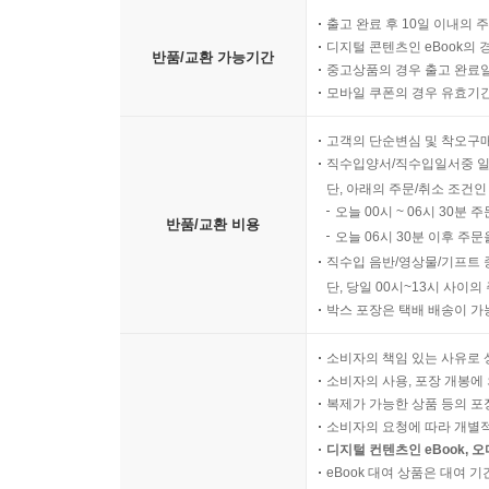
출고 완료 후 10일 이내의 
디지털 콘텐츠인 eBook의 
반품/교환 가능기간
중고상품의 경우 출고 완료일
모바일 쿠폰의 경우 유효기간(
고객의 단순변심 및 착오구
직수입양서/직수입일서중 일
단, 아래의 주문/취소 조건인
오늘 00시 ~ 06시 30분 
반품/교환 비용
오늘 06시 30분 이후 주문
직수입 음반/영상물/기프트 
단, 당일 00시~13시 사이
박스 포장은 택배 배송이 가
소비자의 책임 있는 사유로 
소비자의 사용, 포장 개봉에 
복제가 가능한 상품 등의 포장을 
소비자의 요청에 따라 개별
디지털 컨텐츠인 eBook, 
eBook 대여 상품은 대여 기