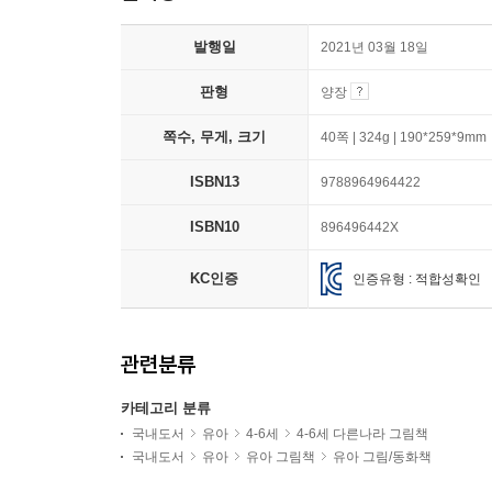
발행일
2021년 03월 18일
판형
양장
쪽수, 무게, 크기
40쪽 | 324g | 190*259*9mm
ISBN13
9788964964422
ISBN10
896496442X
KC인증
인증유형 : 적합성확인
관련분류
카테고리 분류
국내도서
유아
4-6세
4-6세 다른나라 그림책
국내도서
유아
유아 그림책
유아 그림/동화책