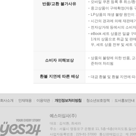
모바일 쿠폰 등록 후 취소/환
반품/교환 불가사유
중고상품이 구매확정(자동 
LP상품의 재생 불량 원인이 기
시간의 경과에 의해 재판매가
전자상거래 등에서의 소비자
eBook 세트 상품은 일괄 
1개의 상품으로 취급 및 판매
우, 세트 상품 전부 및 세트
상품의 불량에 의한 반품, 교
소비자 피해보상
준하여 처리됨
환불 지연에 따른 배상
대금 환불 및 환불 지연에 
회사소개
인재채용
이용약관
개인정보처리방침
청소년보호정책
도서홍보안내
대표 : 김석환, 최세라
주소 : 서울시 영등포구 은행로 11, 5층~6층(여의도동,일신
사업자등록번호 : 229-81-37000 통신판매업신고 : 제 200