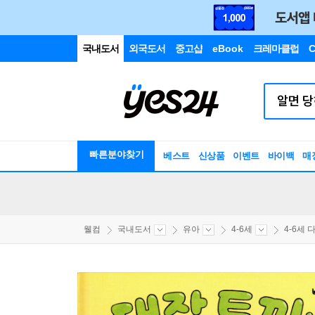
국내도서
외국도서
중고샵
eBook
크레마클럽
C
빠른분야찾기
베스트
신상품
이벤트
바이백
매
웰컴
국내도서
유아
4-6세
4-6세 다