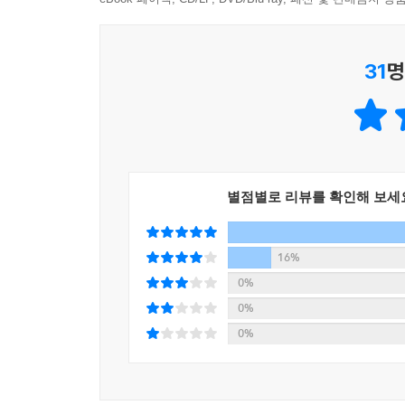
4) 시간 관리의 기본기를 잡아주는 〈성공심리학〉
5) 더 이상 미루지 않는 나를 위한 〈습관심리학〉
구성도 알차지만 무엇보다 저자의 처방이 복잡하지
31
명
비타민을 챙겨 먹듯 저자의 〈한입심리학〉을 조금씩
별점별로 리뷰를 확인해 보세
16%
0%
0%
0%