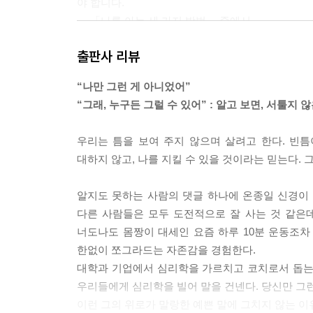
야 합니다.
--- 「나를 아는 세 가지 방법」 중에서
출판사 리뷰
우리의 마음속엔 충격편향이라는 뻥쟁이가 살고 있어요.
지!’ 이처럼 미래에 내가 느낄 행복이나 불행의 정
“나만 그런 게 아니었어”
다. ‘기쁜 일이 생겨도 기대한 것만큼 그렇게 오래,
“그래, 누구든 그럴 수 있어” : 알고 보면, 서툴지 
않다.’
--- 「괜찮아, 아무것도 아니야」 중에서
우리는 틈을 보여 주지 않으며 살려고 한다. 빈
대하지 않고, 나를 지킬 수 있을 것이라는 믿는다. 
연구진은 외모와 자존감self-esteem의 관계도
자존감 사이에는 아무런 관계가 없었습니다. 주관
알지도 못하는 사람의 댓글 하나에 온종일 신경이
자존감이 높은 것이 아니라 ‘난 내 외모가 마음에 
다른 사람들은 모두 도전적으로 잘 사는 것 같은데
너도나도 몸짱이 대세인 요즘 하루 10분 운동조차
--- 「예쁘고 잘 생기면 행복할까?」 중에서
한없이 쪼그라드는 자존감을 경험한다.
대학과 기업에서 심리학을 가르치고 코치로서 돕는
우리들에게 심리학을 빌어 말을 건넨다. 당신만 그런
이런 그의 위로가 말랑한 예쁜 말에 그치지 않는 이