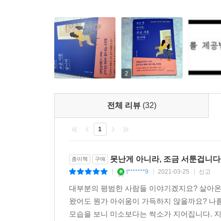
2
전체 리뷰
(32)
1
못난게 아니라, 조금 서툰겁니다
종이책
구매
t*******9
2021-03-25
신고
|
|
|
대부분의 평범한 사람들 이야기겠지요? 살아온
왔어도 뭔가 아쉬움이 가득하지 않을까요? 나름
모습을 보니 미소보다는 썩소가 지어집니다. 지