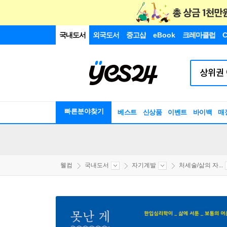
국내도서
외국도서
중고샵
eBook
크레마클럽
C
빠른분야찾기
베스트
신상품
이벤트
바이백
매
웰컴
국내도서
자기계발
처세술/삶의 자...