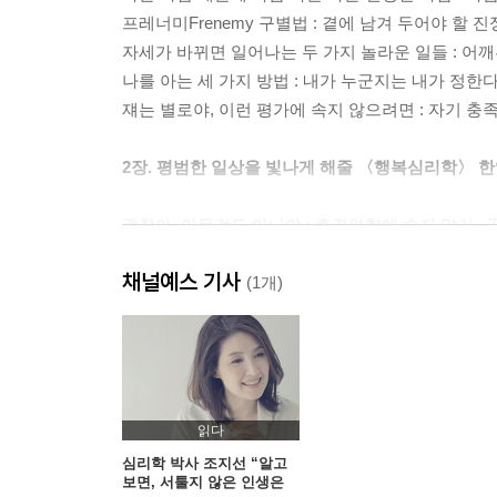
프레너미Frenemy 구별법 : 곁에 남겨 두어야 할 진
자세가 바뀌면 일어나는 두 가지 놀라운 일들 : 어깨부
나를 아는 세 가지 방법 : 내가 누군지는 내가 정한다 ·
쟤는 별로야, 이런 평가에 속지 않으려면 : 자기 충족
2장. 평범한 일상을 빛나게 해줄 〈행복심리학〉 
괜찮아, 아무것도 아니야 : 충격편향에 속지 말기 · 7
성공하면 행복해진다? : 행복해야 성공한다! · 81
채널예스 기사
행복은 강도가 아니라 빈도다 : 오늘 분량의 작은 기쁨
(1개)
90년 전 수녀들의 일기에 담긴 행복의 비밀 : 믿기 힘
예쁘고 잘생기면 행복할까? : 거울 속 내 모습 사랑하기
딴생각을 많이 하면 나에게 일어나는 일 : ‘Here & N
다 지난 일 곱씹기 : 불행으로 가는 지름길 · 116
하기 싫은 생각을 멈추는 방법 : 장면 전환이 답이다 ·
읽다
화날 때, 어떻게 해야 하나요? : 마음이 힘들 땐 호흡을
심리학 박사 조지선 “알고
보면, 서툴지 않은 인생은