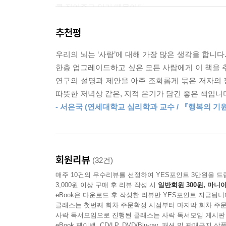
콕 집어주고 있기 때문이다.
추천평
예컨대, 새로 한 머리가 예쁘다는 다수의 댓글과 
사는데 나만 못난 것처럼 보이는 이유는 정보의
우리의 뇌는 ‘사람’에 대해 가장 많은 생각을 합니다
편향’이라는 뻥쟁이가 살고 있기 때문이다.
한층 업그레이드하고 싶은 모든 사람에게 이 책을 추
이 밖에도 별로 좋아하지도 않는 사람과 왜 친구가 되
연구의 설명과 제안을 아주 조화롭게 묶은 저자의
매번 실패하는지 등 그 이유와 변화의 열쇠를 개운
따뜻한 저녁상 같은, 지적 온기가 담긴 좋은 책입니
- 서은국 (연세대학교 심리학과 교수 / 『행복의 기
“이 때문이었구나.”
“앞으로는 이렇게 하면 되겠구나” : 소중한 나를 
이 책은 저자가 운영하는 유튜브 채널 「한입심리
회원리뷰
(32건)
심리학적 통찰을 다섯 가지 핵심 주제로 나누어 소
매주 10건의 우수리뷰를 선정하여 YES포인트 3만원을 드
3,000원 이상 구매 후 리뷰 작성 시
일반회원 300원, 마니아
1) 서툴고 여린 나를 응원해주는 〈위로심리학〉
eBook은 다운로드 후 작성한 리뷰만 YES포인트 지급됩니
2 )평범한 일상을 빛나게 해줄 〈행복심리학〉
클래스는 첫번째 회차 주문확정 시점부터 마지막 회차 주문
사락 독서모임으로 진행된 클래스는 사락 독서모임 게시판
3) 서로를 이해하는 연습이 필요할 때 〈공감심리
eBook 페이백, CD/LP, DVD/Blu-ray, 패션 및 판매금