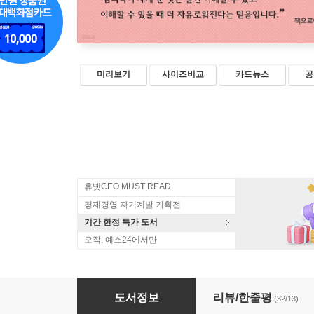
미리보기
사이즈비교
카드뉴스
공
휴넷CEO MUST READ
경제경영 자기계발 기획전
기간 한정 특가 도서
오직, 예스24에서만
못난 게 아니라, 조금 서툰 겁니다
도서정보
리뷰/한줄평
(32/13)