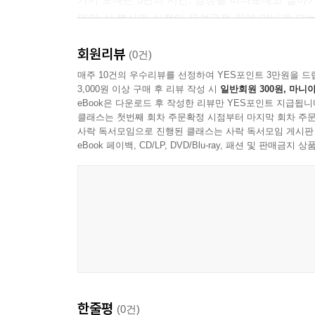
열어 심 봉사와 심청이 우여곡절 끝에 만나게 되
담겨 있지 않나요?
회원리뷰
이 책은 〈심청전〉 온작품을 초등학생 눈높이에 맞
(0건)
이야기 뒤에 ‘10문 10답’을 두어 〈심청전〉을 
매주 10건의 우수리뷰를 선정하여 YES포인트 3만원을 드
3,000원 이상 구매 후 리뷰 작성 시
일반회원 300원, 마니아
전하는, 심 봉사와 청이의 애틋하고 가슴 찡한 이야
eBook은 다운로드 후 작성한 리뷰만 YES포인트 지급됩니
클래스는 첫번째 회차 주문확정 시점부터 마지막 회차 주문
사락 독서모임으로 진행된 클래스는 사락 독서모임 게시판
eBook 페이백, CD/LP, DVD/Blu-ray, 패션 및 판매금
한줄평
(0건)