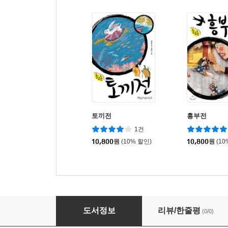
토끼전
흥부전
1건
10,800
원
(10% 할인)
10,800
원
(10
심청전
도서정보
리뷰/한줄평
(0/0)