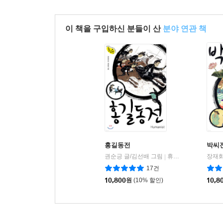
이 책을 구입하신 분들이 산
분야 연관 책
홍길동전
박씨
권순긍 글/김선배 그림
휴머니스트
장재화
|
17건
10,800
원
(10% 할인)
10,8