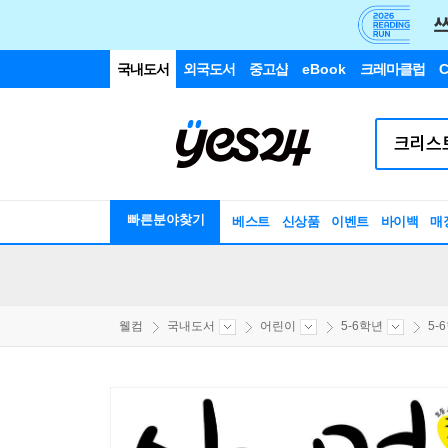
국내도서
외국도서
중고샵
eBook
크레마클럽
C
빠른분야찾기
베스트
신상품
이벤트
바이백
매
웰컴
국내도서
어린이
5-6학년
5-