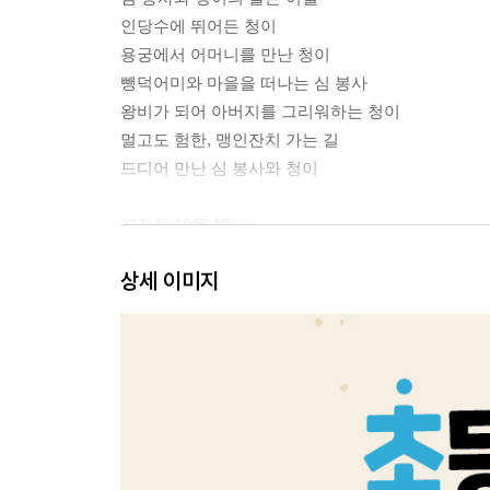
인당수에 뛰어든 청이
용궁에서 어머니를 만난 청이
뺑덕어미와 마을을 떠나는 심 봉사
왕비가 되어 아버지를 그리워하는 청이
멀고도 험한, 맹인잔치 가는 길
드디어 만난 심 봉사와 청이
심청전 10문 10답
1. 심청은 왜 승상 부인의 제안을 거절했을까요?
상세 이미지
2. 심청이 한 일은 효일까요?
3. 심청은 어떤 딸인가요?
4. 심 봉사는 어떻게 변했나요?
5. 곽씨 부인과 뺑덕어미는 어떻게 다른가요?
6. 왜 용궁과 옥황상제가 나올까요?
7. 인당수와 연꽃은 무엇을 의미하나요?
8. 꿈은 현실과 반대라고요?
9. 눈을 뜬다는 게 어떤 의미일까요?