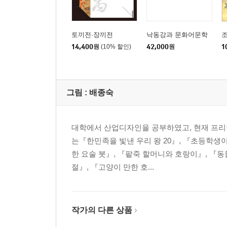
토끼전·장끼전
낙동강과 문화어문학
14,400
원
(10% 할인)
42,000
원
1
그림 :
배종숙
대학에서 산업디자인을 공부하였고, 현재 프리
는『한민족을 빛낸 우리 왕 20』, 『초등학생이
한 요술 붓』, 『팥죽 할머니와 호랑이』, 『동
절』, 『고양이 만한 호...
작가의 다른 상품