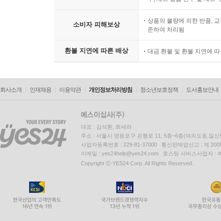
상품의 불량에 의한 반품, 교
소비자 피해보상
준하여 처리됨
환불 지연에 따른 배상
대금 환불 및 환불 지연에 
회사소개
인재채용
이용약관
개인정보처리방침
청소년보호정책
도서홍보안내
대표 : 김석환, 최세라
주소 : 서울시 영등포구 은행로 11, 5층~6층(여의도동,일신
사업자등록번호 : 229-81-37000 통신판매업신고 : 제 200
이메일 : yes24help@yes24.com 호스팅 서비스사업자 :
Copyright ⓒ YES24 Corp. All Rights Reserved.