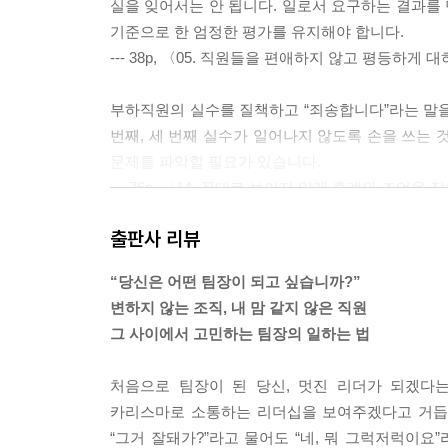
실을 잊어서는 안 됩니다. 일로서 요구하는 결과를
기준으로 한 엄정한 평가를 유지해야 합니다.
--- 38p, 〈05. 직원들을 편애하지 않고 평등하
부하직원의 실수를 질책하고 “죄송합니다”라는 말을 
번째, 세 번째 실수가 일어나지 않도록 손을 쓰는 
문제를 파악할 필요가 있습니다.
--- 76p, 〈14. 꼰대로 보이지 않게 훈계와 조언
출판사 리뷰
효과적인 질문을 할 수 있다면 굳이 목을 힘을 주고 
는 의미의 글자로 이루어졌습니다. 감정이 앞서서 
“당신은 어떤 팀장이 되고 싶습니까?”
하게 말해야 한다고 생각할 때일수록 세부적으로 
변하지 않는 조직, 내 맘 같지 않은 직원
친절하게 알아들을 수 있도록 질문하는 것이 사람을
그 사이에서 고민하는 팀장의 일하는 법
--- 99p, 〈19. 어떻게 해야 저보다 나이 많은 
처음으로 팀장이 된 당신, 멋진 리더가 되겠다
개인의 문제가 아니라 조직의 문제로 바라보고 어떤 
카리스마로 소통하는 리더십을 보여주겠다고 거듭 
용할 수 있는 방법이므로 꼭 시도해보도록 하세요.
“그거 잘돼가?”라고 물어도 “네, 뭐 그럭저럭이요
--- 159p, 〈33. 좀처럼 자신의 의견을 굽히지