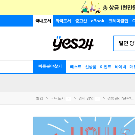
국내도서
외국도서
중고샵
eBook
크레마클럽
C
빠른분야찾기
베스트
신상품
이벤트
바이백
매
웰컴
국내도서
경제 경영
경영관리/전략/...