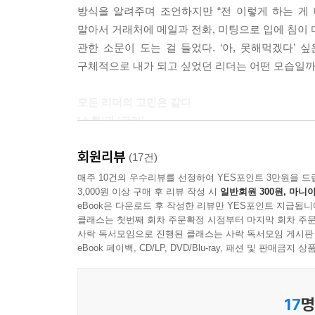
방식을 알려주며 조언하지만 “전 이렇게 하는 게
말아서 거래처에 메일과 전화, 미팅으로 입에 침이 
누구도 자신이 다니는 회사를 망치고 싶지 않을 것
관한 소문이 도는 걸 들었다. ‘아, 못해먹겠다’ 
신이 먼저 상사에게 왜 이런 지시를 내린 것인지 그
구체적으로 내가 되고 싶었던 리더는 어떤 모습일까?
확인하는 것이 중요합니다. 왜 그런 목표를 내세
명 직원들도 이를 이해하고 받아들일 가능성이 높아
모든 리더의 고민은 같다
--- 166p, 〈34. 이해할 수 없는 상사의 지시
‘소통’과 ‘관리’
다양한 업무 중에 결과를 내기 위해 필요한 과정에 
회원리뷰
끊임없이 유명 기업들로부터 리더십 강연 요청을 받고
(17건)
연관되지 않고 단지 과거의 관례나 고정관념에 의해
소통이 아닌 업무에 몰입하고, 성과를 만들고, 
매주 10건의 우수리뷰를 선정하여 YES포인트 3만원을 드
으로 하는 일이 없을까요? 루틴하게 반복적으로 하
3,000원 이상 구매 후 리뷰 작성 시
일반회원 300원, 마니아
접근하는 것이 좋을지 친절하게 설명한다.
줄이기 위한 첫걸음입니다.
eBook은 다운로드 후 작성한 리뷰만 YES포인트 지급됩니
조직이 압박하는 불가능한 목표와 이에 반발하는 
클래스는 첫번째 회차 주문확정 시점부터 마지막 회차 주문
일의 요령이 부족하고, 다른 팀원들과 사이가 좋지 
--- 220p, 〈46. 어떻게 해야 야근을 하지 않고도 성과를
사락 독서모임으로 진행된 클래스는 사락 독서모임 게시판
이 책에서는 리더의 수많은 고민 중 50가지를 엄
eBook 페이백, CD/LP, DVD/Blu-ray, 패션 및 판매금
‘리더와 팀원의 관계’ 속에 해결 방안이 숨어 있다고
리더, 특히 팀장의 역할은 무엇일까? 자신의 팀이 
17
명
팀이 단합되어 서로 협력하는 분위기 속에서 팀원 