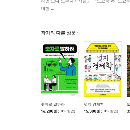
라면 오다 노부나가처럼』 『도요타 vs. 도요
대한 ...
작가의 다른 상품
숫자로 말하라
넛지 경제학
말
16,200
원
(10% 할인)
15,300
원
(10% 할인)
3