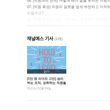
06. [직원과의 관계] 어떻게 해야 일을 못하는 직
07. [직원 육성] 직원의 잘못을 쉽게 부정하고 지
있을까요?
08. [직원 육성] 시키는 것만 하는 수동적인 직원
할 수 있을까요?
09. [직원 육성] 일에 대한 열정이나 동기부여가 
채널예스 기사
알려주세요.
(1개)
10. [직원 육성] 아직 요령이 부족한 젊은 직원들의
있을까요?
11. [직원과의 관계] 어떻게 해야 직원들을 잘 칭찬
12. [직원 관리] 상사로서 직원들의 업무 내용을 
13. [직원 육성] 실패를 감추려는 직원의 태도를 어
읽다
[1만 명 리더의 고민] 승리
하는 조직, 성취하는 직원을
제2장 자신을 연마하라
만드는 팀장 수업
2021년 02월 09일
14. [직원 관리] 꼰대로 보이지 않게 훈계와 조언을
15. [리더의 자세] 무서운 상사 밑에서 직원들이 
16. [직원 관리] 실무도 하다 보니 직원을 관리할 
수 있을까요?