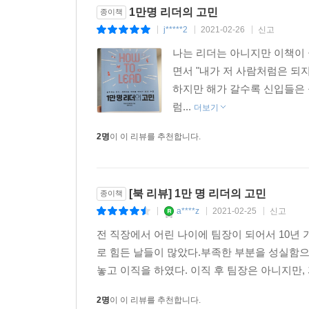
1만명 리더의 고민
종이책
공부하는 노력도 필요하지만 리더는 리더의 역할에 
j*****2
2021-02-26
신고
|
|
|
리더의 일은 나아가야 할 방향을 제시하고 그 방향
선택을 통해 직원들을 이끈다. 이 역할만 충분히 
나는 리더는 아니지만 이책이
적극적으로 도울 것이다. 리더가 슈퍼맨이 될 필요
면서 "내가 저 사람처럼은 되
진심으로 소통하고 다가가서 서로 도울 수 있는 
하지만 해가 갈수록 신입들은
수 있다고 한다.
럼...
더보기
당신도 ‘혼자만 잘하는 리더’가 아닌 ‘함께 잘하는 리더
2명
이 이 리뷰를 추천합니다.
[북 리뷰] 1만 명 리더의 고민
종이책
a****z
2021-02-25
신고
|
|
|
전 직장에서 어린 나이에 팀장이 되어서 10년
로 힘든 날들이 많았다.부족한 부분을 성실함으
놓고 이직을 하였다. 이직 후 팀장은 아니지만, 
2명
이 이 리뷰를 추천합니다.