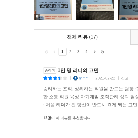
트러블은 반드시 생긴다
스마트한 리더의 위기관리 원칙
5
트러블은 반드시 일어난다. 아무리 조심해서 일을 
실수를 하지 않더라도 함께 일하는 거래처의 실수
전체 리뷰
(17)
위기를 관리하는 능력이 요구된다. 이를 위해서는 
그렇다면 문제를 원만하고 신속하게 해결하기 위해서
1
2
3
4
이 문제를 직원 개인의 문제가 아니라 조직 전체,
정비해야 한다. 마지막으로 저자는 스마트한 리더
1만 명 리더의 고민
종이책
직원들도 “문제가 생기면 바로 보고할 수 있는 분위
h*****j
2021-02-22
신고
|
|
|
승리하는 조직, 성취하는 직원을 만드는 팀장 수
리더가 슈퍼맨은 아니어도
한 소통 직원 육성 자기계발 조직관리 성과 달
누군가의 멘토, 롤모델은 될 수 있다
: 처음 리더가 된 당신이 반드시 겪게 되는 고민
리더의 고민은 직원들과의 소통에 관한 것이 대부분
13명
이 이 리뷰를 추천합니다.
업무지만 콘텐츠 제작회사에서 식품제조회사의 팀장
신뢰를 받지 못할까 두려워하는 경우다. 하지만
전문지식이 아닌 리더로서 조직을 더 멀리 바라