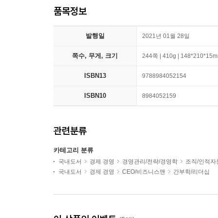
품목정보
발행일
2021년 01월 28일
쪽수, 무게, 크기
244쪽 | 410g | 148*210*15
ISBN13
9788984052154
ISBN10
8984052159
관련분류
카테고리 분류
국내도서
경제 경영
경영관리/전략/경영학
조직/인적자
국내도서
경제 경영
CEO/비즈니스맨
간부학/리더십