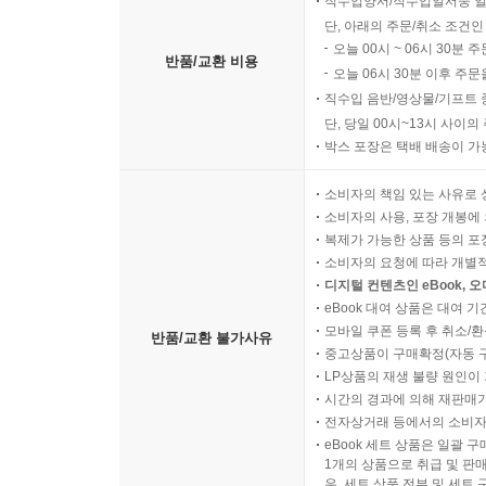
직수입양서/직수입일서중 일
단, 아래의 주문/취소 조건인
오늘 00시 ~ 06시 30분 
반품/교환 비용
오늘 06시 30분 이후 주문
직수입 음반/영상물/기프트 
단, 당일 00시~13시 사이
박스 포장은 택배 배송이 가
소비자의 책임 있는 사유로 
소비자의 사용, 포장 개봉에 
복제가 가능한 상품 등의 포장을 
소비자의 요청에 따라 개별
디지털 컨텐츠인 eBook, 
eBook 대여 상품은 대여 기
모바일 쿠폰 등록 후 취소/환
반품/교환 불가사유
중고상품이 구매확정(자동 
LP상품의 재생 불량 원인이 기
시간의 경과에 의해 재판매가
전자상거래 등에서의 소비자
eBook 세트 상품은 일괄 
1개의 상품으로 취급 및 판매
우, 세트 상품 전부 및 세트