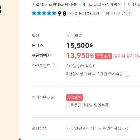
미겔 데 세르반테스
원저/
롭 데이비스
글그림/
김마림
역
미메시
9.8
회원리뷰(
21
건)
판매지수 54
정가
15,500원
15,500
원
판매가
13,950
원
쿠폰혜택가
(종이책 정가 대비
쿠폰받기
YES포인트
770원 (5% 적립)
5만원이상 구매 시 2천원 추가적립
추가혜택쿠폰
쿠폰받기
주문금액대별 할인쿠폰
결제혜택
카드/간편결제 혜택을 확인하세요