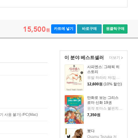
15,500
카트에 넣기
바로구매
원클릭구매
원
이 분야 베스트셀러
더보기
사피엔스: 그래픽 히
스토리
유발 하라리 저/김명주 역/다니엘 카사나브 그림
12,600
원
(10% 할인)
만화로 보는 그리스
로마 신화 19권
원작 토마스 불핀치 저
사용 불가) /PC(Mac)
7,350
원
붓다
Osamu Tezuka 저