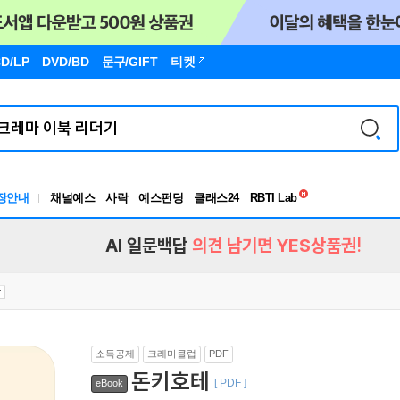
D/LP
DVD/BD
문구
/GIFT
티켓
독서유형검사
RBTI Lab
장안내
채널예스
사락
예스펀딩
클래스24
독서유형검사
AI 일문백답
의견 남기면 YES상품권!
소득공제
크레마클럽
PDF
돈키호테
[ PDF ]
eBook