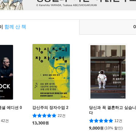
들이
함께 산 책
센셜 에디션 0
강신주의 장자수업 2
당신과 꼭 결혼하고 싶습니
다
22건
42건
12건
13,300
원
9,000
원
(10% 할인)