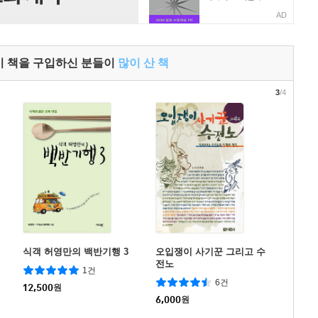
AD
이 책을 구입하신 분들이
많이 산 책
3
/4
식객 허영만의 백반기행 3
오입쟁이 사기꾼 그리고 수
전노
1건
6건
12,500
원
6,000
원