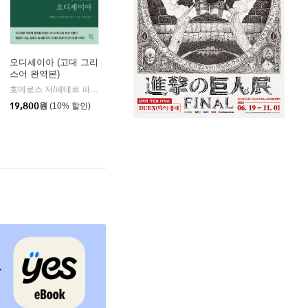
오디세이아 (고대 그리
스어 완역본)
k)
호메로스 저/페테르 파울 루벤스 그림/박문재 역
현대지성
|
19,800
원
(10% 할인)