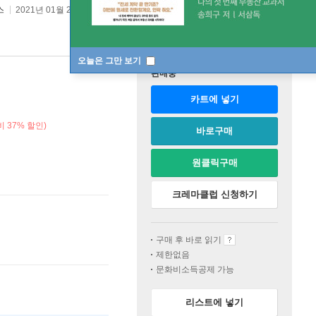
스
2021년 01월 22일
원서 :
The Complete Don Quixote
오늘은 그만 보기
판매중
카트에 넣기
 37% 할인)
바로구매
원클릭구매
크레마클럽 신청하기
구매 후 바로 읽기
제한없음
문화비소득공제 가능
리스트에 넣기