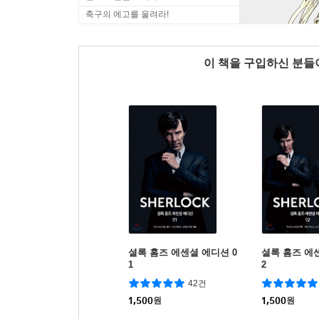
축구의 에고를 울려라!
이 책을 구입하신 분
셜록 홈즈 에센셜 에디션 0
셜록 홈즈 에
1
2
42건
1,500
원
1,500
원