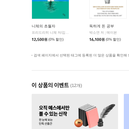
니체의 초월자
독하게 돈 공부
프리드리히 니체 저/김철 편역
히읏
박소연 저
메이븐
|
|
12,500
원
(0% 할인)
16,100
원
(0% 할인)
검색 페이지에서 선택된 태그에 등록된 더 많은 상품을 확인해 
이 상품의 이벤트
(12개)