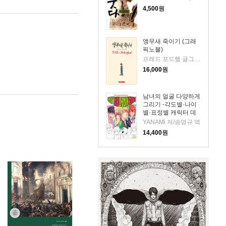
4,500
원
앵무새 죽이기 (그래
픽노블)
프레드 포드햄 글그림/하퍼 리 원저/이상원 역
16,000
원
남녀의 얼굴 다양하게
그리기 -각도별·나이
별·표정별 캐릭터 데
생-
YANAMi 저/송명규 역
14,400
원