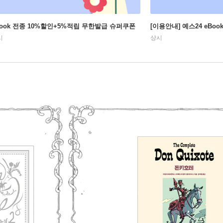
Book 전종 10%할인+5%적립 무한발급 슈퍼쿠폰
[이용안내] 예스24 eBo
시
상시