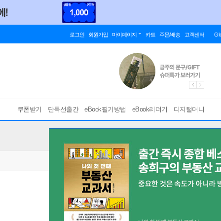
로그인
회원가입
마이페이지
카트
주문/배송
고객센터
Gl
쿠폰받기
단독선출간
eBook필기방법
eBook리더기
디지털머니