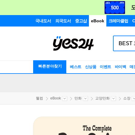
국내도서
외국도서
중고샵
eBook
크레마클럽
C
빠른분야찾기
베스트
신상품
이벤트
바이백
매
웰컴
eBook
만화
교양만화
소장