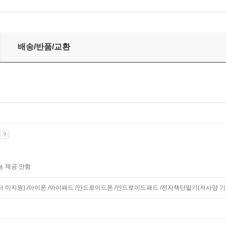
배송/반품/교환
기
능 제공 안함
니터 미지원) /아이폰 /아이패드 /안드로이드폰 /안드로이드패드 /전자책단말기(저사양 기기 