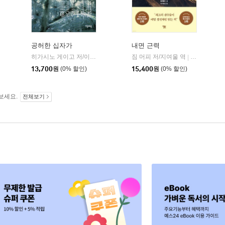
공허한 십자가
내면 근력
히가시노 게이고 저/이선희 역
자음과모음
짐 머피 저/지여울 역
윌북(willboo
|
|
13,700
원
(0% 할인)
15,400
원
(0% 할인)
보세요.
전체보기