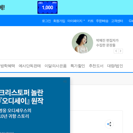
로그인
회원가입
마이페이지
카트
주문/배송
고객센터
Gl
름방학혜택
예사단독판매
이달의사은품
특가할인
추천도서
대량/법인