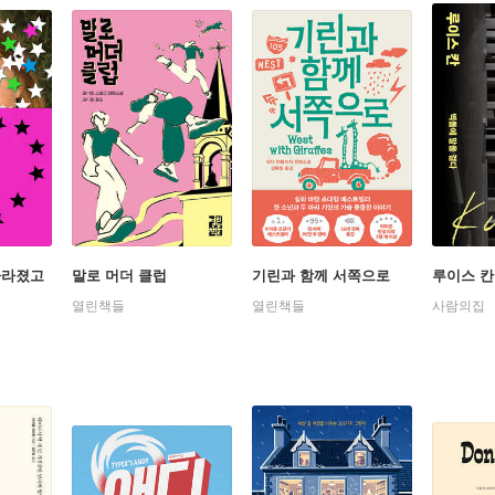
사라졌고
말로 머더 클럽
기린과 함께 서쪽으로
루이스 칸
열린책들
열린책들
사람의집