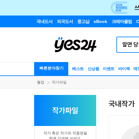
국내도서
외국도서
중고샵
eBook
크레마클럽
C
빠른분야찾기
베스트
신상품
이벤트
바이백
매
웰컴
작가파일
국내작가
작가파일
작가 혹은 작가와 작품명을
함께 검색해 보세요.