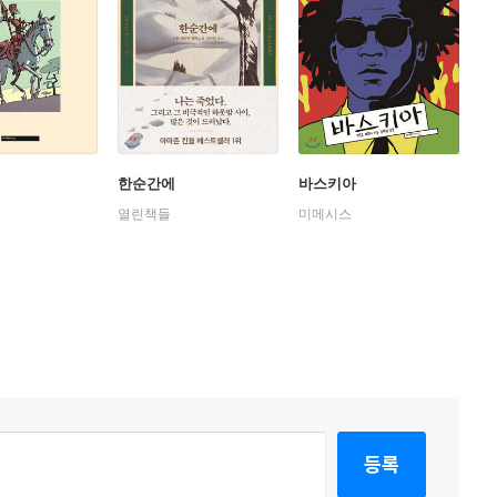
한순간에
바스키아
열린책들
미메시스
등록