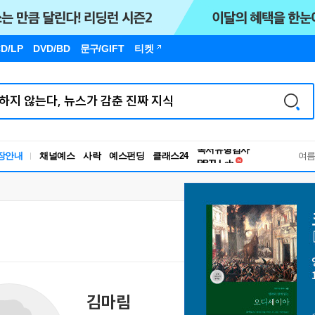
D/LP
DVD/BD
문구
/GIFT
티켓
독서유형검사
장안내
채널예스
사락
예스펀딩
클래스24
RBTI Lab
여
독서유형검사
김마림