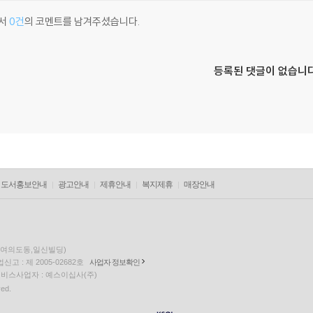
서
0건
의 코멘트를 남겨주셨습니다.
등록된 댓글이 없습니다
도서홍보안내
광고안내
제휴안내
복지제휴
매장안내
층(여의도동,일신빌딩)
고 : 제 2005-02682호
사업자 정보확인
팅 서비스사업자 : 예스이십사(주)
ved.