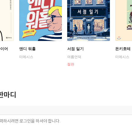
라이어
앤디 워홀
서점 일기
돈키호테
미메시스
여름언덕
미메시스
절판
한마디