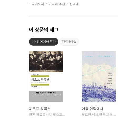
국내도서
미디어 추천
한겨레
이 상품의 태그
#거장에게배운다
#현대예술
체호프 희곡선
여름 언덕에서
안톤 파블로비치 체호프 저/김혜란 역
민음사
헤르만 헤세,안톤 체호프,버지니아 울프 등저/유영미,정회성,이상원,지선유,김유안 역
|