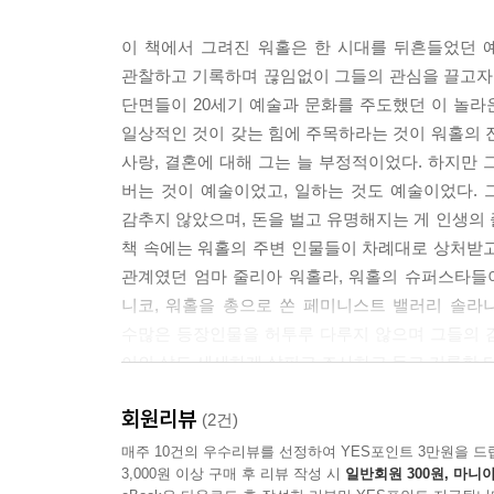
해? 내 말은, 넌 내가 아는 가장 매력적인 여자라고,
--- p. 189
이 책에서 그려진 워홀은 한 시대를 뒤흔들었던 
관찰하고 기록하며 끊임없이 그들의 관심을 끌고자
사람은 아주 늙어서 죽어도, 아무리 오래 살았어도 
단면들이 20세기 예술과 문화를 주도했던 이 놀라
막상 죽을 때가 되면 두려움에 인생을 낭비했음을 후회
일상적인 것이 갖는 힘에 주목하라는 것이 워홀의 
--- p. 368
사랑, 결혼에 대해 그는 늘 부정적이었다. 하지만 
버는 것이 예술이었고, 일하는 것도 예술이었다.
누군가 밥벌이는 해야 하니까 일하는 거예요. 내가 
감추지 않았으며, 돈을 벌고 유명해지는 게 인생의
--- p. 461
책 속에는 워홀의 주변 인물들이 차례대로 상처받고 
관계였던 엄마 줄리아 워홀라, 워홀의 슈퍼스타들
누군가를 사랑하지 않으면 미칠 것 같아서 그래.
니코, 워홀을 총으로 쏜 페미니스트 밸러리 솔라
--- p. 465
수많은 등장인물을 허투루 다루지 않으며 그들의 
이의 삶도 세세하게 살피고 조사하고 듣고 기록한 
그냥 내 예술 인생은 끝났다고 말하지 그래. 네가 
하던 한물간 사람이라고 말이야.
회원리뷰
(2건)
--- p. 484
매주 10건의 우수리뷰를 선정하여 YES포인트 3만원을 드
3,000원 이상 구매 후 리뷰 작성 시
일반회원 300원, 마니아
난 TV에 나오는 삶을 살고 싶어. 모든 가정의 거실