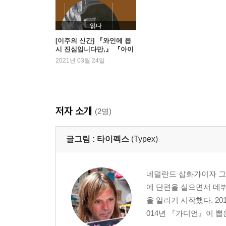
읽다
[이주의 신간] 『와인에 몹
시 진심입니다만,』 『아이
를 사랑하는 일』 외
2021년 03월 24일
저자 소개
(2명)
글그림 :
타이펙스
(Typex)
네덜란드 삽화가이자 그
에 단편을 실으면서 데
을 알리기 시작했다. 2
014년 『가디언』이 뽑