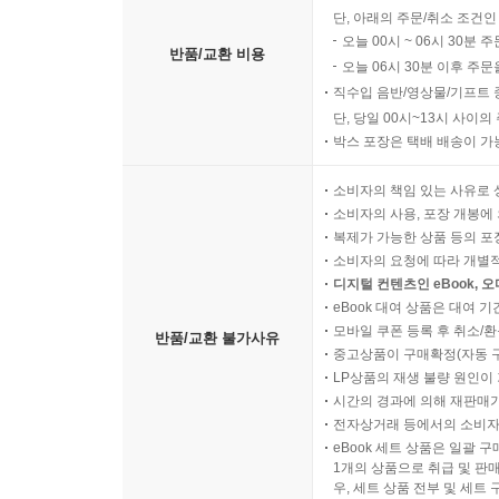
단, 아래의 주문/취소 조건인
오늘 00시 ~ 06시 30분 
반품/교환 비용
오늘 06시 30분 이후 주문
직수입 음반/영상물/기프트 
단, 당일 00시~13시 사이
박스 포장은 택배 배송이 가
소비자의 책임 있는 사유로 
소비자의 사용, 포장 개봉에 
복제가 가능한 상품 등의 포장을 
소비자의 요청에 따라 개별
디지털 컨텐츠인 eBook, 
eBook 대여 상품은 대여 기
모바일 쿠폰 등록 후 취소/환
반품/교환 불가사유
중고상품이 구매확정(자동 
LP상품의 재생 불량 원인이 기
시간의 경과에 의해 재판매가
전자상거래 등에서의 소비자
eBook 세트 상품은 일괄 
1개의 상품으로 취급 및 판매
우, 세트 상품 전부 및 세트