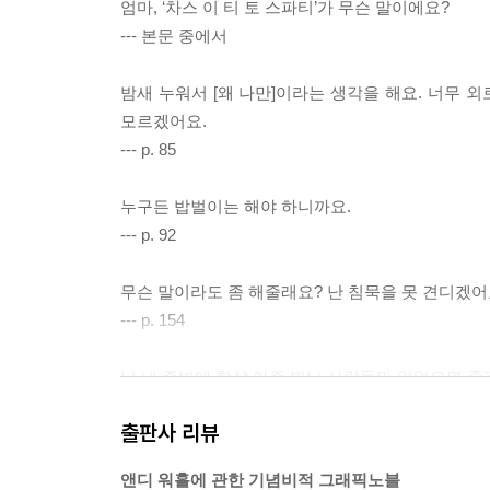
엄마, ‘차스 이 티 토 스파티’가 무슨 말이에요?
--- 본문 중에서
밤새 누워서 [왜 나만]이라는 생각을 해요. 너무 
모르겠어요.
--- p. 85
누구든 밥벌이는 해야 하니까요.
--- p. 92
무슨 말이라도 좀 해줄래요? 난 침묵을 못 견디겠어
--- p. 154
난 내 주변에 항상 아주 별난 사람들만 있었으면 좋
--- p. 162
출판사 리뷰
연기가 영화를 망쳤을 수는 있어, 그런데 이건 진짜
앤디 워홀에 관한 기념비적 그래픽노블