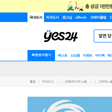
국내도서
외국도서
중고샵
eBook
크레마클럽
C
빠른분야찾기
베스트
신상품
이벤트
바이백
매
웰컴
국내도서
만화/라이트노벨
그래픽노