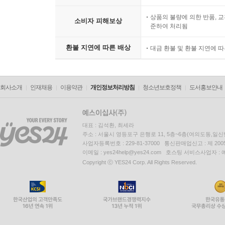
상품의 불량에 의한 반품, 교
소비자 피해보상
준하여 처리됨
환불 지연에 따른 배상
대금 환불 및 환불 지연에 
회사소개
인재채용
이용약관
개인정보처리방침
청소년보호정책
도서홍보안내
대표 : 김석환, 최세라
주소 : 서울시 영등포구 은행로 11, 5층~6층(여의도동,일신
사업자등록번호 : 229-81-37000 통신판매업신고 : 제 200
이메일 : yes24help@yes24.com 호스팅 서비스사업자 :
Copyright ⓒ YES24 Corp. All Rights Reserved.