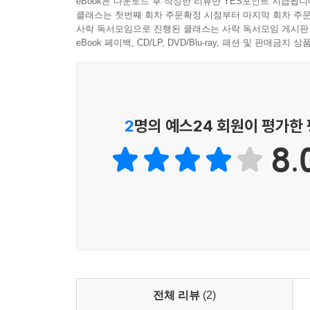
eBook은 다운로드 후 작성한 리뷰만 YES포인트 지급됩니
--- p. 520
클래스는 첫번째 회차 주문확정 시점부터 마지막 회차 주문
사락 독서모임으로 진행된 클래스는 사락 독서모임 게시판
eBook 페이백, CD/LP, DVD/Blu-ray, 패션 및 판매금
난 어른들보다 애들이랑 더 잘 맞아. 가장 친한 친
--- p. 531
2
명의 예스24 회원이 평가한
8.
전체 리뷰
(2)