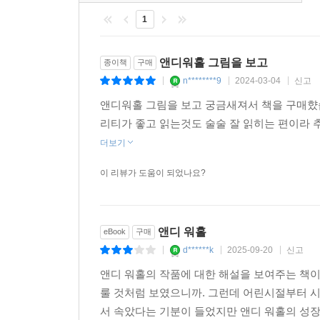
1
앤디워홀 그림을 보고
종이책
구매
n********9
2024-03-04
신고
|
|
|
앤디워홀 그림을 보고 궁금새져서 책을 구매햤습
리티가 좋고 읽는것도 술술 잘 읽히는 편이라
더보기
이 리뷰가 도움이 되었나요?
앤디 워홀
eBook
구매
d******k
2025-09-20
신고
|
|
|
앤디 워홀의 작품에 대한 해설을 보여주는 책이
룰 것처럼 보였으니까. 그런데 어린시절부터 시
서 속았다는 기분이 들었지만 앤디 워홀의 성장에