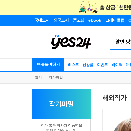
국내도서
외국도서
중고샵
eBook
크레마클럽
C
빠른분야찾기
베스트
신상품
이벤트
바이백
매
웰컴
작가파일
해외작가
작가파일
작가 혹은 작가와 작품명을
함께 검색해 보세요.