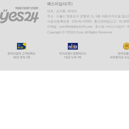
대표 : 김석환, 최세라
주소 : 서울시 영등포구 은행로 11, 5층~6층(여의도동,일신
사업자등록번호 : 229-81-37000 통신판매업신고 : 제 200
이메일 : yes24help@yes24.com 호스팅 서비스사업자 :
Copyright ⓒ YES24 Corp. All Rights Reserved.