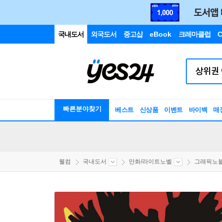
국내도서
외국도서
중고샵
eBook
크레마클럽
C
빠른분야찾기
베스트
신상품
이벤트
바이백
매
웰컴
국내도서
만화/라이트노벨
그래픽노