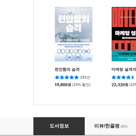
편안함의 습격
마케팅 설계
293건
19,800
원
(10% 할인)
22,320
원
(1
바스키아
도서정보
리뷰/한줄평
(8/1)