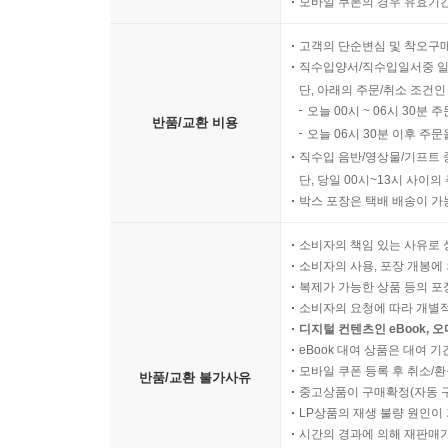
모바일 쿠폰의 경우 유효기간(
고객의 단순변심 및 착오구
직수입양서/직수입일서중 일
단, 아래의 주문/취소 조건인
오늘 00시 ~ 06시 30분 
반품/교환 비용
오늘 06시 30분 이후 주문
직수입 음반/영상물/기프트 
단, 당일 00시~13시 사이
박스 포장은 택배 배송이 가
소비자의 책임 있는 사유로 
소비자의 사용, 포장 개봉에 
복제가 가능한 상품 등의 포장을 
소비자의 요청에 따라 개별
디지털 컨텐츠인 eBook, 
eBook 대여 상품은 대여 기
모바일 쿠폰 등록 후 취소/환
반품/교환 불가사유
중고상품이 구매확정(자동 
LP상품의 재생 불량 원인이 기
시간의 경과에 의해 재판매가