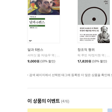
달과 6펜스
창조적 행위
서머싯 몸 저/송무 역
민음사
릭 루빈 저/정지현 역
코
|
|
9,000
원
(10% 할인)
17,820
원
(10% 할인)
검색 페이지에서 선택된 태그에 등록된 더 많은 상품을 확인해 
이 상품의 이벤트
(4개)