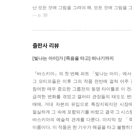
난 모든 것에 그림을 그려야 해. 모든 것에 그림을 
--- p. 38
예술 작업은 연결, 사회적 결속, 공감의 방법이 된다
이것이 광고 슬로건이든 콜라주든 사진이든, 심지
출판사 리뷰
상관없다. 예술이란 근본적으로 어디에나 존재하고 
--- p. 43
[빛나는 아이]가 [죽음을 타고] 떠나기까지
예술에 [색깔]이란 없다. 흑인이거나 백인일 뿐. 
『바스키아』의 첫 번째 파트 「빛나는 아이」에서
난 [유명한 흑인 화가]가 아니다. 무엇보다 중요한
그 모티프들은 이후 그의 작품 전반에 걸쳐 아주
--- p. 46
참여한 매우 중요한 그룹전의 동명 타이틀로 이 전
급격한 변화를 겪었고 갤러리 관장들의 태도도 변화
개인적으로, 난 유명한 흑인 화가가 되고 싶진 않다
매매, 거대 자본의 유입으로 특징지워지던 시장에
직접적일 것.
절실하게 그 속에 포함되기를 바랐고 결국 그 시스템
--- pp. 47~48
바스키아의 예술적 관계를 다룬다. 마지막 장 「
이름이다. 이 작품은 한 기수가 해골을 타고 불행히
이 미술계는 어딘가 부패한 듯하다. 그리고 나는 