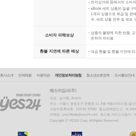
전자상거래 등에서의 소비자
eBook 세트 상품은 일괄 
1개의 상품으로 취급 및 판매
우, 세트 상품 전부 및 세트
상품의 불량에 의한 반품, 교
소비자 피해보상
준하여 처리됨
환불 지연에 따른 배상
대금 환불 및 환불 지연에 
회사소개
인재채용
이용약관
개인정보처리방침
청소년보호정책
도서홍보안내
대표 : 김석환, 최세라
주소 : 서울시 영등포구 은행로 11, 5층~6층(여의도동,일신
사업자등록번호 : 229-81-37000 통신판매업신고 : 제 200
이메일 : yes24help@yes24.com 호스팅 서비스사업자 :
Copyright ⓒ YES24 Corp. All Rights Reserved.