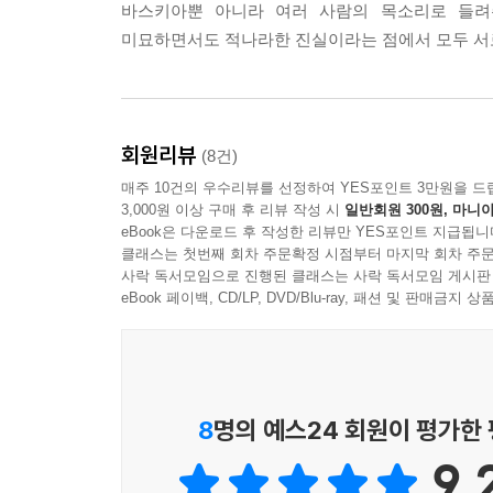
바스키아뿐 아니라 여러 사람의 목소리로 들려
싶은 생각이 점점 커져 간다.
미묘하면서도 적나라한 진실이라는 점에서 모두 서
--- p. 65
피카소는 아흔 살에 죽었는데…. 나도 그 전엔 절대 
--- p. 69
회원리뷰
(8건)
매주 10건의 우수리뷰를 선정하여 YES포인트 3만원을 드
그와 함께 있는 것은 즐거웠다. 바로 옆에서 작업하
3,000원 이상 구매 후 리뷰 작성 시
일반회원 300원, 마니아
고 있는 것 같았다. 우리는 항상 각성제에 취해 있
eBook은 다운로드 후 작성한 리뷰만 YES포인트 지급됩니
클래스는 첫번째 회차 주문확정 시점부터 마지막 회차 주문
--- p. 93
사락 독서모임으로 진행된 클래스는 사락 독서모임 게시판
eBook 페이백, CD/LP, DVD/Blu-ray, 패션 및 판매금
8
명의 예스24 회원이 평가한
9.