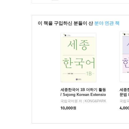
이 책을 구입하신 분들이 산
분야 연관 책
세종한국어 1B 더하기 활동
세종한
/ Sejong Korean Extensio
문법 /
n Activity Book 1B
abul
국립국어원 저
KONG&PARK
국립국
|
10,000
원
4,00