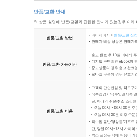
반품/교환 안내
※ 상품 설명에 반품/교환과 관련한 안내가 있는경우 아래 
마이페이지 >
반품/교환 신청
반품/교환 방법
판매자 배송 상품은 판매자와
출고 완료 후 10일 이내의 
디지털 콘텐츠인 eBook의 
반품/교환 가능기간
중고상품의 경우 출고 완료일
모바일 쿠폰의 경우 유효기간(
고객의 단순변심 및 착오구
직수입양서/직수입일서중 일
단, 아래의 주문/취소 조건인
오늘 00시 ~ 06시 30분 
반품/교환 비용
오늘 06시 30분 이후 주문
직수입 음반/영상물/기프트 
단, 당일 00시~13시 사이
박스 포장은 택배 배송이 가