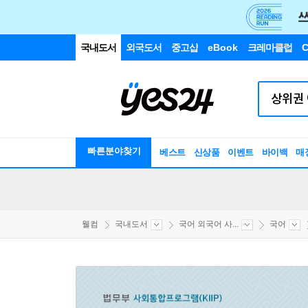
국내도서
외국도서
중고샵
eBook
크레마클럽
C
빠른분야찾기
베스트
신상품
이벤트
바이백
매
웰컴
국내도서
국어 외국어 사...
국어