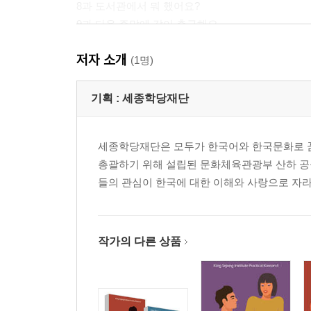
8과 도서관에서 뭐 했어요?
9과 다음 주말에 같이 축구해요
10과 낚시를 하러 갔어요
저자 소개
11과 콘서트를 보러 갈까요?
(1명)
12과 좀 춥고 눈도 많이 올 거예요
13과 어머니께 선물할 거예요
기획 :
세종학당재단
14과 배가 너무 불러서 베트남 음식을 못 먹었어요
세종학당재단은 모두가 한국어와 한국문화로 꿈
모범 답안
총괄하기 위해 설립된 문화체육관광부 산하 공
듣기 지문
들의 관심이 한국에 대한 이해와 사랑으로 자라
대화문 번역
문법 설명
어휘 색인
표현 색인
작가의 다른 상품