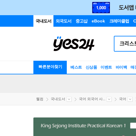
국내도서
외국도서
중고샵
eBook
크레마클럽
C
빠른분야찾기
베스트
신상품
이벤트
바이백
매
웰컴
국내도서
국어 외국어 사...
국어