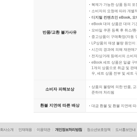
복제가 가능한 상품 등의 포장을 
소비자의 요청에 따라 개별
디지털 컨텐츠인 eBook, 
eBook 대여 상품은 대여 기
모바일 쿠폰 등록 후 취소/환
반품/교환 불가사유
중고상품이 구매확정(자동 
LP상품의 재생 불량 원인이 기
시간의 경과에 의해 재판매가
전자상거래 등에서의 소비자
eBook 세트 상품은 일괄 
1개의 상품으로 취급 및 판매
우, 세트 상품 전부 및 세트
상품의 불량에 의한 반품, 교
소비자 피해보상
준하여 처리됨
환불 지연에 따른 배상
대금 환불 및 환불 지연에 
회사소개
인재채용
이용약관
개인정보처리방침
청소년보호정책
도서홍보안내