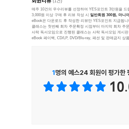
회원리뷰
ㆍ본 교재는 45시간 모형에 준하되 세 개의 파트
(1건)
모듈 내 하위 구성 요소의 일부를 선택적으로 사용
매주 10건의 우수리뷰를 선정하여 YES포인트 3만원을 드
3,000원 이상 구매 후 리뷰 작성 시
일반회원 300원, 마니아
eBook은 다운로드 후 작성한 리뷰만 YES포인트 지급됩니
ㆍ본 교재는 유창성과 정확성을 고르게 향상시키기
클래스는 첫번째 회차 주문확정 시점부터 마지막 회차 주문
사락 독서모임으로 진행된 클래스는 사락 독서모임 게시판
ㆍ본 교재의 학습 내용과 학습 활동은 성인 학습자의
eBook 페이백, CD/LP, DVD/Blu-ray, 패션 및 판매금
교재 내용의 구성
ㆍ본 교재는 기존 표준 교재인 『세종한국어』 1, 2,
1
명의 예스24 회원이 평가한
기술을 반영하였으며, 『바로 배워 바로 쓰는 세종
10.
단원을 설정하였습니다.
ㆍ‘세종학당 표준 교육 모형’에서 제시한 45시간 모
모형에서도 활용이 가능할 수 있도록 한 단원의 학
ㆍ‘파트 1’과 ‘파트 2’는 언어 지식 학습을 목표
지식을 학습하더라도 교사의 일방적 설명과 제시