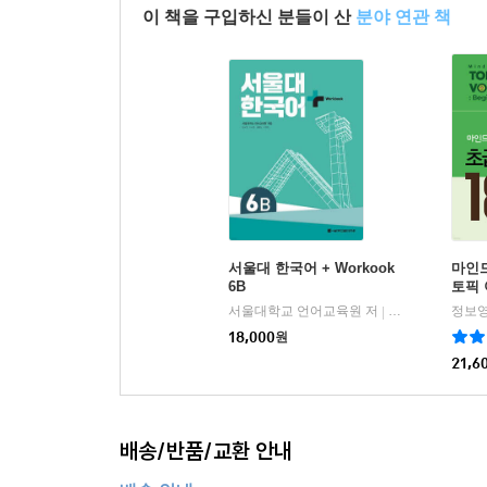
이 책을 구입하신 분들이 산
분야 연관 책
서울대 한국어 + Workook
마인
6B
토픽 
서울대학교 언어교육원 저
서울대학교출판
정보영
|
18,000
원
21,6
배송/반품/교환 안내