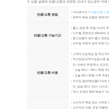
※ 상품 설명에 반품/교환과 관련한 안내가 있는경우 아래 
마이페이지 >
반품/교환 신청
반품/교환 방법
판매자 배송 상품은 판매자와
출고 완료 후 10일 이내의 
디지털 콘텐츠인 eBook의 
반품/교환 가능기간
중고상품의 경우 출고 완료일
모바일 쿠폰의 경우 유효기간(
고객의 단순변심 및 착오구
직수입양서/직수입일서중 일
단, 아래의 주문/취소 조건인
오늘 00시 ~ 06시 30분 
반품/교환 비용
오늘 06시 30분 이후 주문
직수입 음반/영상물/기프트 
단, 당일 00시~13시 사이
박스 포장은 택배 배송이 가
소비자의 책임 있는 사유로 
소비자의 사용, 포장 개봉에 