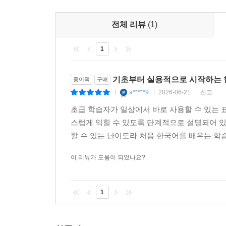
활동을 포함시켰습니다.
전체 리뷰
(1)
ㆍ‘파트 3’은 ‘연습해요’와 ‘이야기해 봐요’, ‘듣
1
담화 구성을 위한 의사소통 과제, ‘듣고 말해요’는
선택적으로 수행할 수 있도록 되어 있으며 시간이 부
진행할 수 있습니다.
기초부터 실용적으로 시작하는 
종이책
구매
a*****9
2026-06-21
신고
|
|
|
ㆍ본 교재에서 제시한 목표 문법은 『바로 배워 바로
초급 학습자가 일상에서 바로 사용할 수 있는 
28개씩, 총 56개입니다. 또한 본 교재에서 제시한
스럽게 익힐 수 있도록 단계적으로 설명되어 있
배워 바로 쓰는 세종학당 실용 한국어 2』의 경우 556
할 수 있는 난이도라 처음 한국어를 배우는 
이 리뷰가 도움이 되었나요?
1