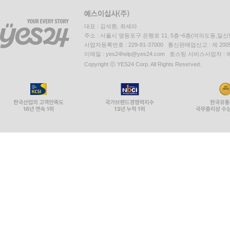
대표 : 김석환, 최세라
주소 : 서울시 영등포구 은행로 11, 5층~6층(여의도동,일신
사업자등록번호 : 229-81-37000 통신판매업신고 : 제 200
이메일 : yes24help@yes24.com 호스팅 서비스사업자 :
Copyright ⓒ YES24 Corp. All Rights Reserved.