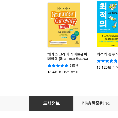
해커스 그래머 게이트웨이
최적의 공부 
베이직 (Grammar Gatewa
y Basic)
285건
15,120
원
(10
13,410
원
(10% 할인)
세종학당 실용 한국어 1
도서정보
리뷰/한줄평
(1/2)