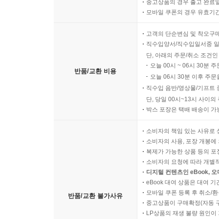
중고상품의 경우 출고 완료일
모바일 쿠폰의 경우 유효기간(
고객의 단순변심 및 착오구
직수입양서/직수입일서중 일
단, 아래의 주문/취소 조건인
오늘 00시 ~ 06시 30분 
반품/교환 비용
오늘 06시 30분 이후 주문
직수입 음반/영상물/기프트 
단, 당일 00시~13시 사이
박스 포장은 택배 배송이 가
소비자의 책임 있는 사유로 
소비자의 사용, 포장 개봉에 
복제가 가능한 상품 등의 포장을 
소비자의 요청에 따라 개별
디지털 컨텐츠인 eBook, 
eBook 대여 상품은 대여 기
모바일 쿠폰 등록 후 취소/환
반품/교환 불가사유
중고상품이 구매확정(자동 
LP상품의 재생 불량 원인이 기