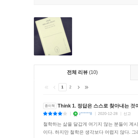
“자유를 가져올 수 있는 힘과 옳은 판단을 내릴 수 있
에픽테토스에게 자유는 단순히 인간으로서의 권리나
수 있는 선물이다. 에픽테토스는 이를 얻기 위해 “
그는 “자유롭기를 바라는 사람은 다른 사람에게 달려
에픽테토스가 말하는 자유는 오늘날 조언할 때 흔히 쓰는
네 일이나 신경 써” 같은 말과 비슷한 내용이다. 
달려있지 않은 것이라면 “내가 신경 쓸 일이 아니야
전체 리뷰
(10)
“명심하라. 욕망은 원하는 것의 획득을 추구하고 
1
2
것과 만나면 비ㅠ참해진다. 그러니 만일 자연을 거
것이다. 그러나 병이나 죽음, 가난을 피하려 든다
아니라 자연을 거스르는 것 중 우리에게 달려있는 것
Think 1. 정답은 스스로 찾아내는 
종이책
어떤 것이든 우리에게 달려있지 않은 것을 욕망한다
z******8
2020-12-28
신고
|
|
|
오로지 원하는 것의 추구와 원하지 않는 것의 회피에
철학하는 삶을 달갑게 여기지 않는 분들이 계시
이다. 하지만 철학은 생각보다 어렵지 않다. 그
『어떻게 자유로워질 것인가』는 에픽테토스의 철학