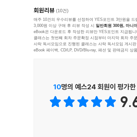
욕망, 분노, 슬픔에 휘둘리는 현대인을 위해 고전에
회원리뷰
마음의 자유를 되찾는 방법!
(10건)
매주 10건의 우수리뷰를 선정하여 YES포인트 3만원을 드
3,000원 이상 구매 후 리뷰 작성 시
일반회원 300원, 마니아
에픽테토스는 어려운 철학용어를 거의 사용하지 않
eBook은 다운로드 후 작성한 리뷰만 YES포인트 지급됩니
과도한 욕망을 성취하기 위해 무리하게 운을 시험
클래스는 첫번째 회차 주문확정 시점부터 마지막 회차 주문
이러한 해석에 따르면 의자의 자유는 누구에게나 존
사락 독서모임으로 진행된 클래스는 사락 독서모임 게시판
eBook 페이백, CD/LP, DVD/Blu-ray, 패션 및 판매금
“신발의 척도가 발이듯, 몸은 각자의 욕망의 적절한
잃게 된다. 발이 한계를 벗어나면 신발도 한계를 
일단 척도를 넘어서면 더 이상 한계는 없어진다.” --
10
명의 예스24 회원이 평가한
SNS를 통해 스스로를 과시하는 행위가 유행하고
9.
집착에서 벗어나기가 쉽지 않다. 현대인이 거의 
전달한다. 그러나 에픽테토스의 말에 따르면 남보다
아니며, 결국 “내 것이 아닌 것을 욕망하는 한 나는 
무엇이 자유의 성취를 어렵게 하는가?