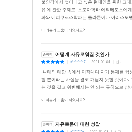
불안감에서 벗어나고 싶은 현대인을 위한 고대의
유'에 관한 주제로, 스토아학파 에픽테토스에게
파와 에피쿠로스학파는 틀라톤이나 아리스토텔레
이 리뷰가 도움이 되었나요?
어떻게 자유로워질 것인가
종이책
e********7
2021-01-04
신고
|
|
|
-나태와 태만 속에서 미적대며 자기 통제를 항
할 뿐이라는 사실을 결코 깨닫지 못할 것이다.
는 것을 결코 위반해서는 안 되는 규칙으로 삼아라
이 리뷰가 도움이 되었나요?
자유로움에 대한 성찰
종이책
u*******y
2021-01-03
신고