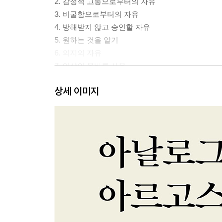
2. 감정적 고통으로부터의 자유
3. 비굴함으로부터의 자유
4. 방해받지 않고 승인할 자유
5. 원하는 것을 알기
6. 의지의 자유
7. 인상의 올바른 사용
8. 자유와 인간의 본성
상세 이미지
9. 자유와 존엄
감사의 말
더 읽을거리