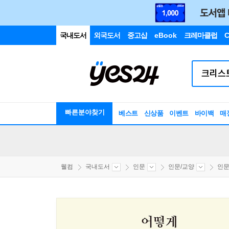
국내도서
외국도서
중고샵
eBook
크레마클럽
C
빠른분야찾기
베스트
신상품
이벤트
바이백
매
웰컴
국내도서
인문
인문/교양
인