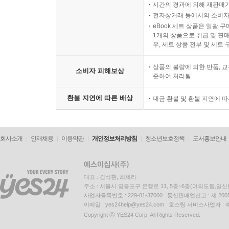
시간의 경과에 의해 재판매가
전자상거래 등에서의 소비자
eBook 세트 상품은 일괄 
1개의 상품으로 취급 및 판매
우, 세트 상품 전부 및 세트
상품의 불량에 의한 반품, 교
소비자 피해보상
준하여 처리됨
환불 지연에 따른 배상
대금 환불 및 환불 지연에 
회사소개
인재채용
이용약관
개인정보처리방침
청소년보호정책
도서홍보안내
대표 : 김석환, 최세라
주소 : 서울시 영등포구 은행로 11, 5층~6층(여의도동,일신
사업자등록번호 : 229-81-37000 통신판매업신고 : 제 200
이메일 : yes24help@yes24.com 호스팅 서비스사업자 :
Copyright ⓒ YES24 Corp. All Rights Reserved.