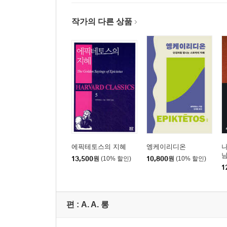
작가의 다른 상품
에픽테토스의 지혜
엥케이리디온
나
남
13,500
원
(10% 할인)
10,800
원
(10% 할인)
1
편 :
A. A. 롱