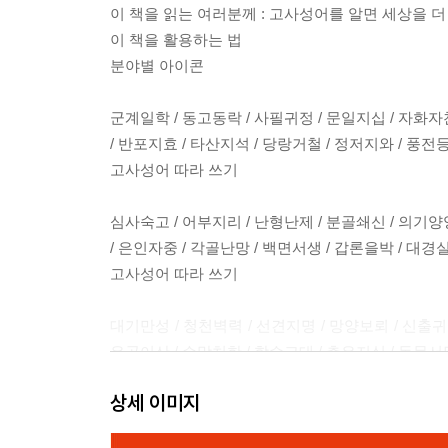
이 책을 읽는 여러분께 : 고사성어를 알면 세상을 더
이 책을 활용하는 법
분야별 아이콘
군계일학 / 동고동락 / 사필귀정 / 문일지십 / 자화자찬
/ 반포지효 / 타산지석 / 당랑거철 / 정저지와 / 풍전
고사성어 따라 쓰기
심사숙고 / 어부지리 / 난형난제 / 분골쇄신 / 의기양양
/ 은인자중 / 각골난망 / 백면서생 / 갑론을박 / 대경
고사성어 따라 쓰기
대기만성 / 청천벽력 / 선견지명 / 망양보뢰 / 신출귀몰
우공이산 / 순망치한 / 학수고대 / 측은지심 / 동문서답
고사성어 따라 쓰기
상세 이미지
지성감천 / 만사형통 / 동상이몽 / 인과응보 / 임전무퇴