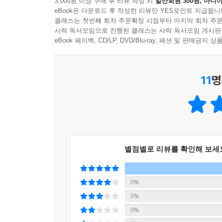
3,000원 이상 구매 후 리뷰 작성 시
일반회원 300원, 마니아
eBook은 다운로드 후 작성한 리뷰만 YES포인트 지급됩니
고사성어는 삶에서 필요한 지혜와 인간관계, 지켜
클래스는 첫번째 회차 주문확정 시점부터 마지막 회차 주문
‘이심전심’하는 마음을 배우고, 작은 일에도 정직함
사락 독서모임으로 진행된 클래스는 사락 독서모임 게시판
역사와 교훈까지 얻어 볼까요?
eBook 페이백, CD/LP, DVD/Blu-ray, 패션 및 판매금
★ 직접 따라 쓰는 활동으로 고사성어를 오래 기억
11
명
고사성어를 따라 쓰면서 고사성어의 의미와 한자를 
읽고 지나치는 게 아니라, 한 글자씩 정성스레 따라
될 겁니다.
★ 비슷한말과 반대말로 어휘력을 키워요!
별점별로 리뷰를 확인해 보세
하나의 고사성어로 여러 고사성어와 속담까지 익힐
‘문일지십’이라는 고사성어처럼 하나를 배우면 열을 
0%
같지요. 다양한 말을 깨우쳐 어휘력을 키워보세요.
0%
0%
고사성어를 알면, 어떤 상황에서도 간단하게 생각을