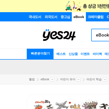
국내도서
외국도서
중고샵
eBook
크레마클럽
C
빠른분야찾기
베스트
신상품
이벤트
바이백
매
웰컴
eBook
어린이 유아
어린이 학습