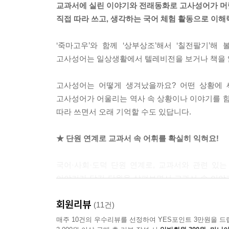
교과서에 실린 이야기와 전래동화로 고사성어가 머
직접 따라 쓰고, 생각하는 국어 체험 활동으로 이해
‘죽마고우’와 함께 ‘상부상조’해서 ‘칠전팔기’
고사성어는 일상생활에서 텔레비전을 보거나 책을 읽을
고사성어는 어떻게 생겨났을까요? 어떤 상황에 
고사성어가 어울리는 역사 속 상황이나 이야기를 함
따라 쓰면서 오래 기억할 수도 있답니다.
★ 단원 연계로 교과서 속 어휘를 확실히 익혀요!
국어·사회·도덕 단원 연계로, 교과서와 관련 있
이야기가 담긴 단원을 살펴보면서 교과서 속 이야
독해력이 쑥쑥 자랄 거예요.
회원리뷰
(11건)
★ 고사성어에는 역사와 교훈이 담겨 있어요!
매주 10건의 우수리뷰를 선정하여 YES포인트 3만원을 드