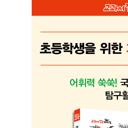
결자해지 / 전전긍긍 / 일치단결 / 표리부동 / 설상가상
고사성어 따라 쓰기
필사즉생 / 일편단심 / 백척간두 / 아전인수 / 자격지심
경천동지 / 천신만고 / 고진감래 / 독불장군 / 함흥차사
고사성어 따라 쓰기
이심전심 / 진퇴양난 / 청렴결백 / 전화위복 / 백미 
경거망동 / 목불식정 / 사면초가 / 유명무실 / 권선징악
고사성어 따라 쓰기
도움받은 자료들