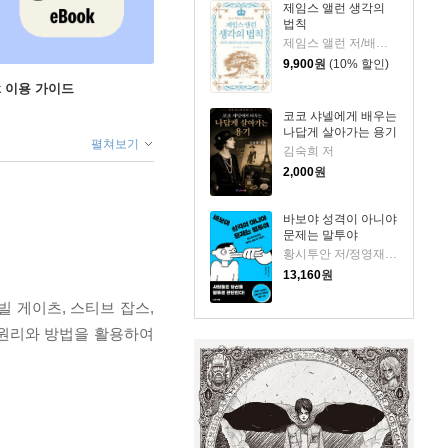
제임스 앨런 생각의
법칙
제임스 앨런 저/배지은 역
9,900
원
(10% 할인)
ok 이용 가이드
코코 샤넬에게 배우는
나답게 살아가는 용기
펼쳐보기
김숙희 저
2,000
원
바보야 성격이 아니야
문제는 말투야
황시투안 저/정영재 역
13,160
원
빌 게이츠, 스티브 잡스,
의 원리와 방법을 활용하여