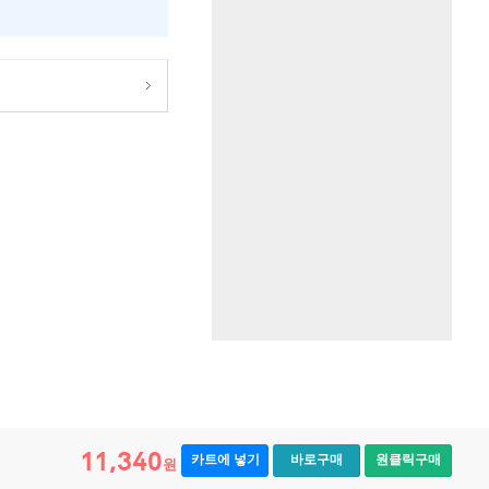
11,340
카트에 넣기
바로구매
원클릭구매
원