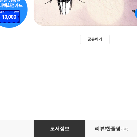
공유하기
나답게 사는 법
도서정보
리뷰/한줄평
(0/0)