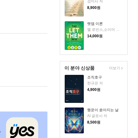
검마사 저
8,900
원
렛뎀 이론
멜 로빈스,소이어 로빈스 저/윤효원 역
14,000
원
이 분야 신상품
더보기
조직호구
한규은 저
4,900
원
행운이 쏟아지는 날
AI 글로사 저
8,500
원