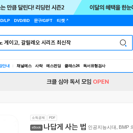
D/LP
DVD/BD
문구
/GIFT
티켓
장안내
채널예스
사락
예스펀딩
클래스24
독서유형검사
RBTI Lab
독서유형검사
크클 심야 독서 모임
OPEN
소득공제
PDF
나답게 사는 법
인공지능시대, BMP
eBook