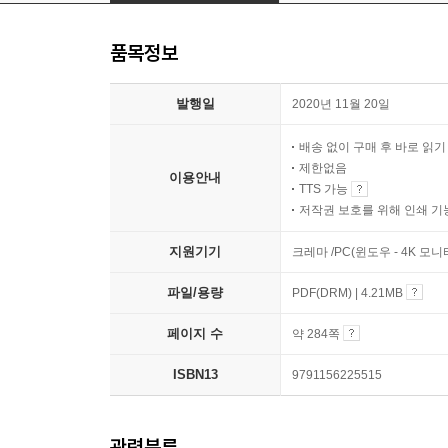
품목정보
발행일
2020년 11월 20일
배송 없이 구매 후 바로 읽
제한없음
이용안내
TTS 가능
저작권 보호를 위해 인쇄 기
지원기기
크레마 /PC(윈도우 - 4K 모
파일/용량
PDF(DRM) | 4.21MB
페이지 수
약 284쪽
ISBN13
9791156225515
관련분류