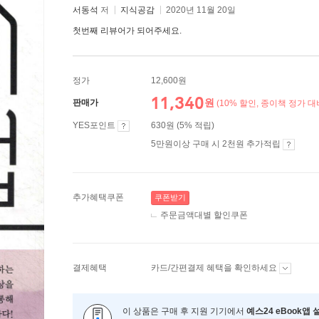
서동석
저
지식공감
2020년 11월 20일
첫번째 리뷰어가 되어주세요.
정가
12,600원
11,340
원
판매가
(10% 할인, 종이책 정가 대
YES포인트
630원 (5% 적립)
5만원이상 구매 시 2천원 추가적립
추가혜택쿠폰
쿠폰받기
주문금액대별 할인쿠폰
결제혜택
카드/간편결제 혜택을 확인하세요
이 상품은 구매 후 지원 기기에서
예스24 eBook앱