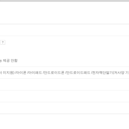
기
능 제공 안함
니터 미지원) /아이폰 /아이패드 /안드로이드폰 /안드로이드패드 /전자책단말기(저사양 기기 