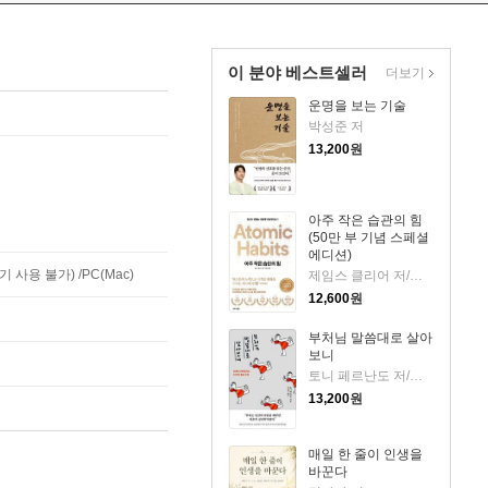
이 분야 베스트셀러
더보기
운명을 보는 기술
박성준 저
13,200
원
아주 작은 습관의 힘
(50만 부 기념 스페셜
에디션)
사용 불가) /PC(Mac)
제임스 클리어 저/이한이 역
12,600
원
부처님 말씀대로 살아
보니
토니 페르난도 저/강정선 역
13,200
원
매일 한 줄이 인생을
바꾼다