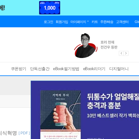
로그인
회원가입
마이페이지
카트
주문/배송
고객센터
Gl
쿠폰받기
단독선출간
eBook필기방법
eBook리더기
디지털머니
 의식혁명
[ PDF ]