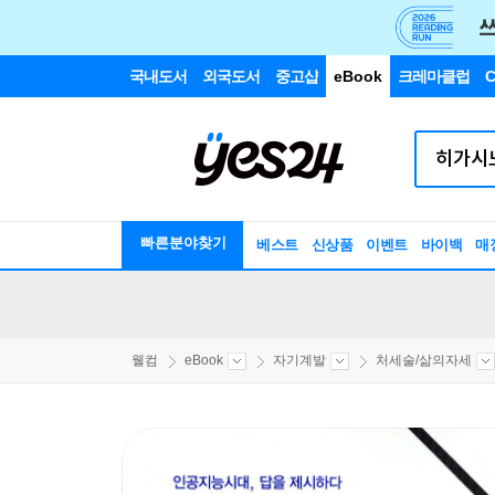
국내도서
외국도서
중고샵
eBook
크레마클럽
C
빠른분야찾기
베스트
신상품
이벤트
바이백
매
웰컴
eBook
자기계발
처세술/삶의자세