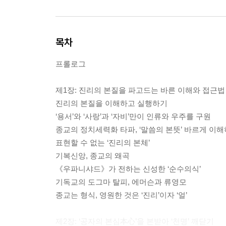
목차
프롤로그
제1장: 진리의 본질을 파고드는 바른 이해와 접근법
진리의 본질을 이해하고 실행하기
‘용서’와 ‘사랑’과 ‘자비’만이 인류와 우주를 구원
종교의 정치세력화 타파, ‘말씀의 본뜻’ 바르게 이
표현할 수 없는 ‘진리의 본체’
기복신앙, 종교의 왜곡
《우파니샤드》가 전하는 신성한 ‘순수의식’
기독교의 도그마 탈피, 에머슨과 류영모
종교는 형식, 영원한 것은 ‘진리’이자 ‘얼’
제2장: ‘공자의 본심本心’을 본받아 ‘천명’ 깨닫기