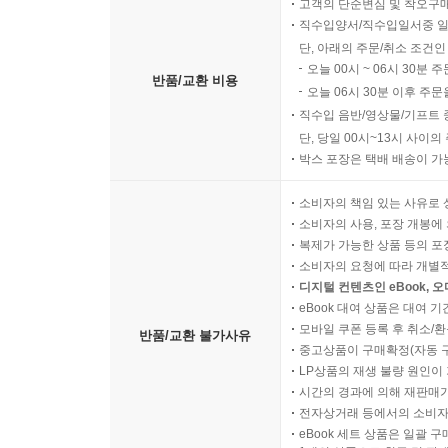
고객의 단순변심 및 착오구
직수입양서/직수입일서중 일
단, 아래의 주문/취소 조건인
오늘 00시 ~ 06시 30분 
반품/교환 비용
오늘 06시 30분 이후 주문
직수입 음반/영상물/기프트 
단, 당일 00시~13시 사이
박스 포장은 택배 배송이 가
소비자의 책임 있는 사유로 
소비자의 사용, 포장 개봉에 
복제가 가능한 상품 등의 포장을 
소비자의 요청에 따라 개별
디지털 컨텐츠인 eBook, 
eBook 대여 상품은 대여 기
모바일 쿠폰 등록 후 취소/환
반품/교환 불가사유
중고상품이 구매확정(자동 
LP상품의 재생 불량 원인이 기
시간의 경과에 의해 재판매가
전자상거래 등에서의 소비자
eBook 세트 상품은 일괄 