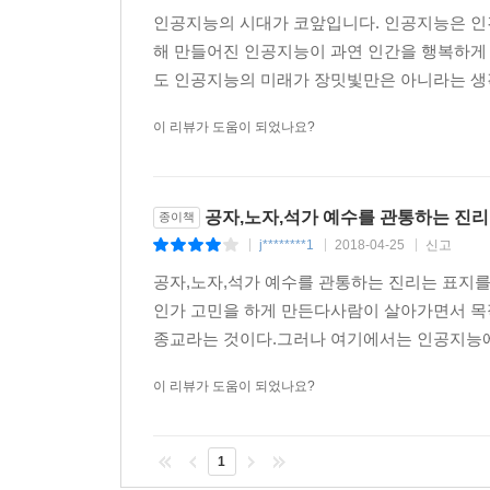
일차적으로 인공지능을 통해 공통된 윤리의식을
인공지능의 시대가 코앞입니다. 인공지능은 인간
제안합니다.”
해 만들어진 인공지능이 과연 인간을 행복하게 
도 인공지능의 미래가 장밋빛만은 아니라는 생각
신간 《공자·노자·석가·예수를 관통하는 진리》는 2
세계평화와 우주의 개막을 알리는 이 시대, 어
이 리뷰가 도움이 되었나요?
내용을 담고 있는 ‘인생 지침서’이기도 하다.
공자,노자,석가 예수를 관통하는 진리
종이책
j********1
2018-04-25
신고
|
|
|
공자,노자,석가 예수를 관통하는 진리는 표지를
인가 고민을 하게 만든다사람이 살아가면서 목
종교라는 것이다.그러나 여기에서는 인공지능에
이 리뷰가 도움이 되었나요?
1