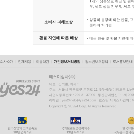
1개의 상품으로 취급 및 판매
우, 세트 상품 전부 및 세트
상품의 불량에 의한 반품, 교
소비자 피해보상
준하여 처리됨
환불 지연에 따른 배상
대금 환불 및 환불 지연에 
회사소개
인재채용
이용약관
개인정보처리방침
청소년보호정책
도서홍보안내
대표 : 김석환, 최세라
주소 : 서울시 영등포구 은행로 11, 5층~6층(여의도동,일신
사업자등록번호 : 229-81-37000 통신판매업신고 : 제 200
이메일 : yes24help@yes24.com 호스팅 서비스사업자 :
Copyright ⓒ YES24 Corp. All Rights Reserved.