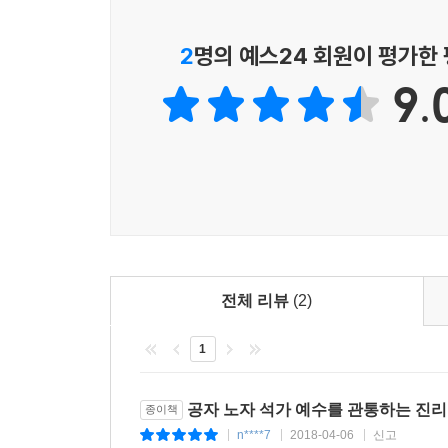
[마태복음]과 연계시키는 장면이 인상적이다. “공
에필로그
충서란 ‘자기가 원하지 않는 것을 다른 사람에게 
2
명의 예스24 회원이 평가한
남에게서 바라는 대로 남에게 해주어라.〈마태복음7:1
부록
9.
대한 경고를 하고 있음을 명확하게 보여주고 있다. 
말씀인용 정리
도를 걱정하지 빈곤을 걱정하지 않는다.”고 했으며,
했다. 노자 또한 “도를 지닌 사람은 가득 채우려 하
특히 4대 성인의 말씀에 대한 해석 가운데 백미
것이다. 저자는 현대의 한글성경과 당대의 한문성경의
‘한처음, 천지가 창조되기 전부터 말씀이 계셨다.’
여기서 한글성경은 로고스(logos)를 말씀으로 
표현이라고 할 수 있습니다.” 그래서 저자는 조
기독교가 우리에게 빠르게 전파되었던 이유라고 보
전체 리뷰
(2)
1
미래학자 커즈와일(Ray Kurzweil)은 2045년에 
점에 주목하고 있다. “다가올 대변곡점의 시기
패러다임은 과학과 정신의 융복합에 의해 완성되리
공자 노자 석가 예수를 관통하는 진리
종이책
될 수도, 지옥이 될 수도 있습니다. 최첨단 인공지
n****7
2018-04-06
신고
|
|
|