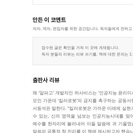
머물지 않는 마음, 천국으로 가는 열쇠
일상의 삶이 모두 실상實相
깨달음이 구원이다
만든 이 코멘트
마음속의 보물, ‘불성佛性’
저자, 역자, 편집자를 위한 공간입니다. 독자들에게 전하고
대지혜大智慧, 반야般若
우리의 몸과 마음인 ‘오온’이 ‘공’함을 비추어보다
수행에도 도리가 있다
접수된 글은 확인을 거쳐 이 곳에 게재됩니다.
독자 분들의 리뷰는 리뷰 쓰기를, 책에 대한 문의는 1:
‘무명’에서 시작하는 ‘십이인연十二因緣’
진리 본체의 공空에는 ‘고집멸도’의 사성제가 필요
일체의 번뇌가 사라진 상태, ‘열반涅槃’
위없는 바르고 평등한 깨달음, 무상정등정각
출판사 리뷰
석가의 본심회복 다지기
왜 ‘알파고’ 개발자인 하사비스는 ‘인공지능 윤리이사회
모인 가운데 ‘킬러로봇’의 금지를 촉구하는 공동서
제5장: 예수의 본심本心, 지상천국 실현
서동석은 말한다. “킬러로봇은 가까운 미래에 실현가
믿음, 하늘의 뜻대로 바르게 알고 구하는 것
수 있는, 신의 영역을 넘보는 인공지능시대를 맞이
그리스도인의 바른 척도, 진실한 삶
예수를 한자리에 불러내어 이들 말씀에 귀 기울였
‘영성’을 깨달은 사람은 붓다, 부처라 이를 수 있다
말씀의 공통적 참 진리를 이 책에 제시하고자 했습니
하느님 나라는 바로 너희 가운데 있다