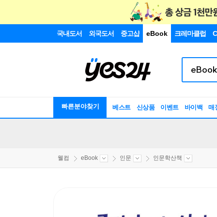
국내도서
외국도서
중고샵
eBook
크레마클럽
C
빠른분야찾기
베스트
신상품
이벤트
바이백
매
웰컴
eBook
인문
인문학산책