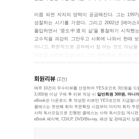
오른손이 하는 일을 왼손이 모르게 하라
이쯤 되면 저자의 양력이 궁금해진다. 그는 19
우주의 법칙, 황금률
성찰하는 시기를 가졌다. 그리고 2002년 [에머
‘용서’와 ‘사랑’으로 천국에 이르는 길
몰입하면서 ‘중도中道의 삶’을 통찰하기 시작했는데
기도, ‘인과법’에 맞게 바르게 살고 있는가 반성
교수직을 과감히 그만두고 사회에 나와서 한때 보
너희가 생각을 바꾸어 어린 아이와 같이 되어라
아니고, 학문적으로 공부해서 잘 아는 것도 아님을 
낮은 데로 임하라
다음일 수밖에 없습니다. 그런 의미에서, 우리는 성
하느님과 재물을 아울러 섬길 수 없다
두 번 있었는데 처음은 에머슨을 연구하면서였고, 인
예수의 본심회복 다지기
도움으로 수행에 관한 연구를 하면서부터입니다.”
회원리뷰
이후 인생의 참 원리이자 수행의 핵심원리인 중도
(2건)
제6장: 인류사회에 드리는 제안
균형의 삶》 《삶의 만족은 어디에서 오는가》 《자
종교와 과학의 통섭, 중도中道 의식혁명
매주 10건의 우수리뷰를 선정하여 YES포인트 3만원을 드
3,000원 이상 구매 후 리뷰 작성 시
일반회원 300원, 마니아
이러한 ‘깨달음의 지혜가 모든 종교에 공통적으로 
새로운 종種의 탄생, 인공지능의 윤리의식
eBook은 다운로드 후 작성한 리뷰만 YES포인트 지급됩니
인류공영의 해법, 정신과 물질의 융합시대
클래스는 첫번째 회차 주문확정 시점부터 마지막 회차 주문
《공자·노자·석가·예수를 관통하는 진리》에서 저
의식혁명의 첫 단추, 인간교육
사락 독서모임으로 진행된 클래스는 사락 독서모임 게시판
물론이고 우리의 전통사상인 홍익사상 그리고 《
eBook 페이백, CD/LP, DVD/Blu-ray, 패션 및 판매금
종교의 통섭, 중도中道
공통점을 끌어내는가 하면 진리가 모든 삶속에서 하
우주의식의 회복, 인공지능에 심을 보편윤리의식
정신은 모든 종교의 기본”이라고 단언한다. 또한 