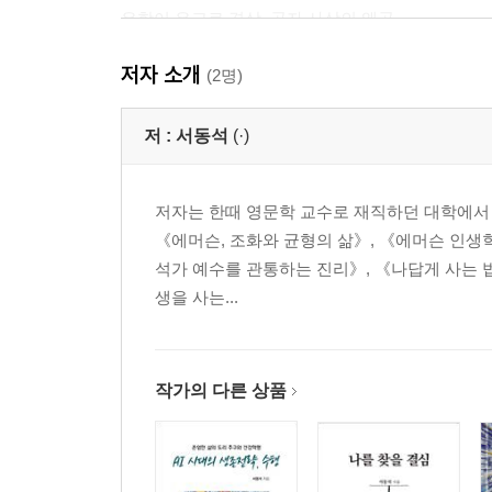
유학이 유교로 격상, 공자 사상의 왜곡
‘공자의 본심’을 알 수 있는 《논어》를 중심으로
저자 소개
하늘에 대한 경외심, ‘지천명’과 ‘경천’
(2명)
‘하늘의 도’를 지향하는 ‘사람의 도리’에 대한 배움, 
‘군자’는 위로 통달, 소인은 아래로 통달
저 :
서동석
(·)
‘하늘의 섭리’를 ‘인仁의 정신’으로 말씀
공자의 정신에 입각한 ‘충효忠孝’
저자는 한때 영문학 교수로 재직하던 대학에서 
충서忠恕, 하나로 꿰뚫다
《에머슨, 조화와 균형의 삶》, 《에머슨 인생
자기를 극복하고 예禮로 돌아가라
석가 예수를 관통하는 진리》, 《나답게 사는 법
조화의 정신, ‘화이부동和而不同’
생을 사는...
공자의 본심회복 다지기
제3장: 노자의 본심本心, 우주의 대아大我 추구
나면서부터 안 사람, 노자
작가의 다른 상품
《도덕경》의 유래
유有와 무無는 한 몸
하늘 생명을 얻는 법, 고요한 마음 ‘정定’