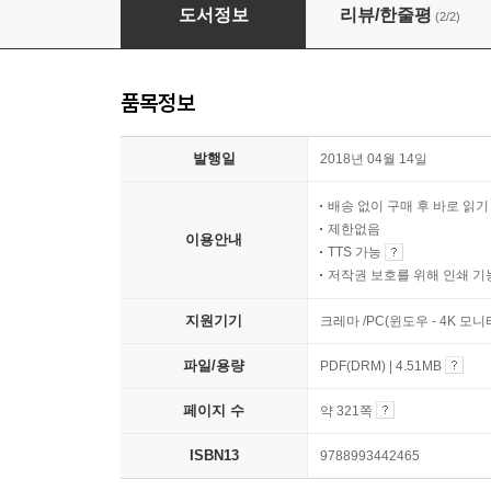
공자·노자·석가·예수를 관통하는 진리
도서정보
리뷰/한줄평
(2/2)
품목정보
발행일
2018년 04월 14일
배송 없이 구매 후 바로 읽
제한없음
이용안내
TTS 가능
저작권 보호를 위해 인쇄 기
지원기기
크레마 /PC(윈도우 - 4K 모
파일/용량
PDF(DRM) | 4.51MB
페이지 수
약 321쪽
ISBN13
9788993442465