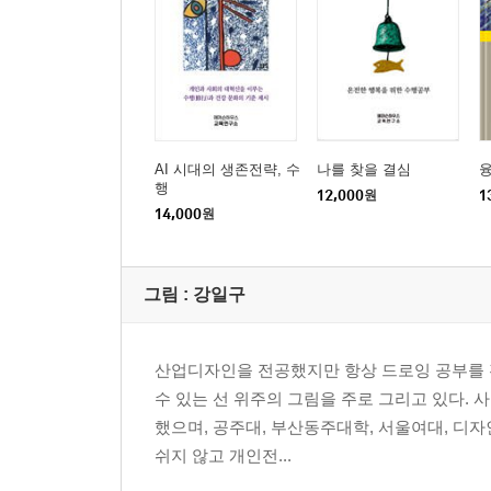
만물의 본체인 ‘도道’와 그 작용인 ‘덕德’
노자의 ‘무위’는 석가의 ‘일체법무아’와 상통
치우침 없는 ‘천지불인天地不仁’
수행자는 육체의 편안함을 추구하지 않는다
우리가 해야 할 것은 ‘수도修道’가 아닌 ‘수행修行’
군자는 자기 안에서 구한다
AI 시대의 생존전략, 수
나를 찾을 결심
만족함을 아는 것
행
12,000
원
1
겸양지덕, 부드러운 것이 이긴다
14,000
원
강한 것은 죽음의 무리다
노자의 본심회복 다지기
그림 :
강일구
제4장: 석가의 본심本心, 완전한 의식 해방
근본 씨앗, 연기법(인연법)
산업디자인을 전공했지만 항상 드로잉 공부를 전
내가 나를 생각지 않는다, 무위법
수 있는 선 위주의 그림을 주로 그리고 있다.
모습이나 음성으로 구한다면 진리를 볼 수 없다
했으며, 공주대, 부산동주대학, 서울여대, 디자인
‘나’라는 관념을 버리면 ‘진아眞我’를 볼 수 있다
쉬지 않고 개인전...
‘망상’의 실체를 밝히는 ‘깨끗한 믿음’