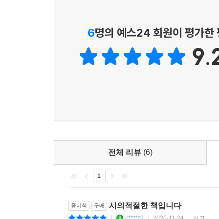
3) 인공지능과『 장자』의 인격의식(人格意識)
『장자』가 말하는 인격의식
6
명의 예스24 회원이 평가한
인공지능의 개념과 인간의 의미
인공지능의 역할
9.
심상(心想)으로 보는 존재적 가치
4)『 장자』의 자연으로의 회귀, 영성(靈性)을 만나
혁신과 욕망 사이의 딜레마
『장자』의 생명철학(生命哲學)과 영성(靈性)
행복과 자유를 위한 영성
나가는 말
참조문헌
전체 리뷰
(6)
1
시의적절한 책입니다
종이책
구매
c*****9
2020-11-24
신고