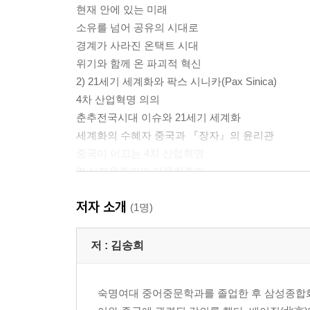
현재 안에 있는 미래
소유를 넘어 공유의 시대로
경계가 사라진 온택트 시대
위기와 함께 온 파괴적 혁신
2) 21세기 세계화와 팍스 시니카(Pax Sinica)
4차 산업혁명 의의
춘추전국시대 이슈와 21세기 세계화
세계화의 수혜자 중국과 『장자』의 윤리관
중국이 이끄는 4차 산업혁명
3) 신자유주의와 다문화주의
욕망이라는 이름의 신자유주의
저자 소개
글로벌 시대의 다문화주의
(1명)
다문화 담론과 복지정책
코로나 19 이후 고립주의와 보호무역주의
저 :
김송희
4)『 장자』의 우주관과 티핑 포인트(Tipping point)
우주 전략과 『장자』의 우주관
숙명여대 중어중문학과를 졸업한 후 삼성종합화학
생태파괴와 바이러스 전쟁