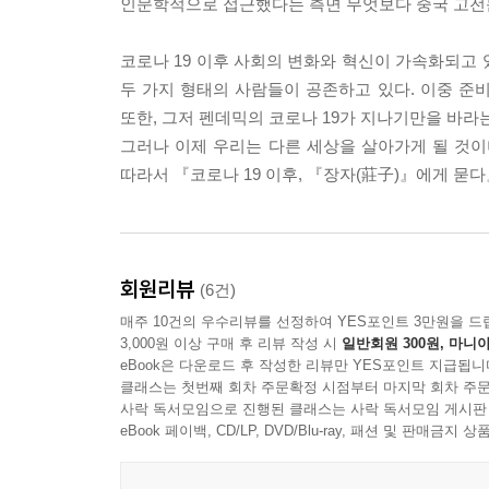
인문학적으로 접근했다는 측면 무엇보다 중국 고전
3) 빅데이터와 법률규제
빅데이터 개념과 분석
코로나 19 이후 사회의 변화와 혁신이 가속화되고 
미래 예측을 위한 과제
두 가지 형태의 사람들이 공존하고 있다. 이중 준
빅데이터와 법률과제
또한, 그저 펜데믹의 코로나 19가 지나기만을 바라
4) 디지털 시대의 교육혁명
그러나 이제 우리는 다른 세상을 살아가게 될 것이며
뉴 러너(New learner) 시대의 융합교육
따라서 『코로나 19 이후, 『장자(莊子)』에게 묻
졸업장을 거부하는 교육
과학과 예술, 공학으로의 교육
융합인문학의 인생교육
회원리뷰
(6건)
Part 4 인공지능 시대『, 장자』에게 인간을 묻다
매주 10건의 우수리뷰를 선정하여 YES포인트 3만원을 드
1) 세계화가 외면한 인간의 생명의식
3,000원 이상 구매 후 리뷰 작성 시
일반회원 300원, 마니아
언택트 시대, 세이프티(safty)와 『장자』의 생명의
eBook은 다운로드 후 작성한 리뷰만 YES포인트 지급됩니
클래스는 첫번째 회차 주문확정 시점부터 마지막 회차 주문
인간의 자유와 사생활 보호
사락 독서모임으로 진행된 클래스는 사락 독서모임 게시판
2) 4차 산업혁명 시대의『 장자』 생명의식의 재해
eBook 페이백, CD/LP, DVD/Blu-ray, 패션 및 판매금
과학과 『장자』의 생명철학
인간의 몸부림과 『장자』의 생명의식