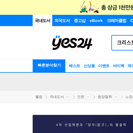
국내도서
외국도서
중고샵
eBook
크레마클럽
C
빠른분야찾기
베스트
신상품
이벤트
바이백
매
웰컴
국내도서
인문
동양철학
노장