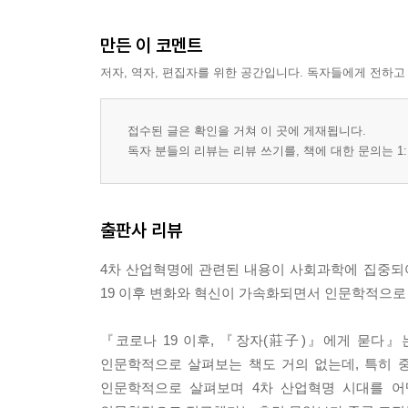
편견의 배제와 식별
6) 연민과 교감으로 실천하다
만든 이 코멘트
경계를 버린 교감
EQ 감성지수로의 실천
저자, 역자, 편집자를 위한 공간입니다. 독자들에게 전하고
온택트 시대의 감성 자극
7) 블록체인 시대, 정직과 덕이 우선이다
접수된 글은 확인을 거쳐 이 곳에 게재됩니다.
정직한 신뢰사회의 형성
독자 분들의 리뷰는 리뷰 쓰기를, 책에 대한 문의는 1:
하늘의 섭리와 덕의 가치
Part 3 디지털 시대의 변화와 혁신적 이슈
출판사 리뷰
1) 아이디어 혁신과 공유경제
경험과 직관을 버려라
4차 산업혁명에 관련된 내용이 사회과학에 집중되어
승화적 의미의 변화
19 이후 변화와 혁신이 가속화되면서 인문학적으로 
새로운 칼라 시대의 아이디어
인디펜던트 워커(independent worker)와 크라우드 워커
『코로나 19 이후, 『장자(莊子)』에게 묻다』
2) 4차 산업혁명 시대, 전문가의 미래
인문학적으로 살펴보는 책도 거의 없는데, 특히 
비전문가들의 역습
인문학적으로 살펴보며 4차 산업혁명 시대를 어
변화를 거부하는 전문가의 미래