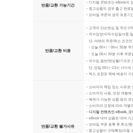
디지털 콘텐츠인 eBook의 
반품/교환 가능기간
중고상품의 경우 출고 완료일
모바일 쿠폰의 경우 유효기간(
고객의 단순변심 및 착오구
직수입양서/직수입일서중 일
단, 아래의 주문/취소 조건인
오늘 00시 ~ 06시 30분 
반품/교환 비용
오늘 06시 30분 이후 주문
직수입 음반/영상물/기프트 
단, 당일 00시~13시 사이
박스 포장은 택배 배송이 가
소비자의 책임 있는 사유로 
소비자의 사용, 포장 개봉에 
복제가 가능한 상품 등의 포장을 
소비자의 요청에 따라 개별
디지털 컨텐츠인 eBook, 
eBook 대여 상품은 대여 기
모바일 쿠폰 등록 후 취소/환
반품/교환 불가사유
중고상품이 구매확정(자동 