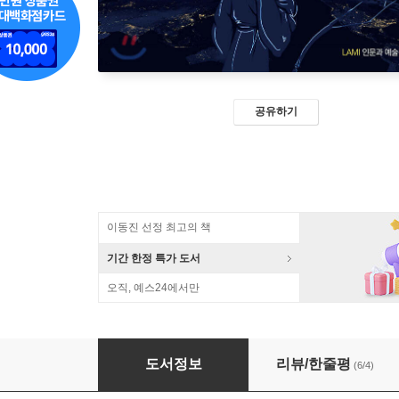
공유하기
이동진 선정 최고의 책
기간 한정 특가 도서
오직, 예스24에서만
코로나 19 이후, 『장자(莊子)』에게 묻다
도서정보
리뷰/한줄평
(6/4)