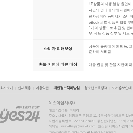
LP상품의 재생 불량 원인이 기
시간의 경과에 의해 재판매가
전자상거래 등에서의 소비자
eBook 세트 상품은 일괄 
1개의 상품으로 취급 및 판매
우, 세트 상품 전부 및 세트
상품의 불량에 의한 반품, 교
소비자 피해보상
준하여 처리됨
환불 지연에 따른 배상
대금 환불 및 환불 지연에 
회사소개
인재채용
이용약관
개인정보처리방침
청소년보호정책
도서홍보안내
대표 : 김석환, 최세라
주소 : 서울시 영등포구 은행로 11, 5층~6층(여의도동,일신
사업자등록번호 : 229-81-37000 통신판매업신고 : 제 200
이메일 : yes24help@yes24.com 호스팅 서비스사업자 :
Copyright ⓒ YES24 Corp. All Rights Reserved.