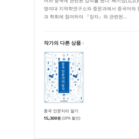
어와 중국에 관련된 강의를 했다. 베이징(北京
『장자』의 자연사상(自然思想)과 생태환경
명여대 지역학연구소와 중문과에서 중국어와 문
과 학회에 참여하여 『장자』와 관련된...
Part 2 『장자』의 통찰력으로 보는 4차 산업혁명 
1) 4차 산업혁명과『 장자』의 통찰력
통찰력으로 보는 세상
융합적 초연결과 초지능
작가의 다른 상품
2) 과학적 창조성으로 본 물질 세상과 가상 세상의 
과학적 상상력
우주 전략과 가상세계
3) 정형화된 사고와 유교적 사고를 거부하다
새로운 지식이란 없다
『장자』, 유교적 사고를 거부하다
4) 몰입과 집중으로 천인합일(天人合一)을 좇다
몰입과 집중을 위한 재계(齋戒)
중국 인문지리 알기
성장을 위한 집중 연구
15,300
원
(10% 할인)
5) 협력과 공존의 시대, 식별과 분별의 중시
공존을 위한 파트너십