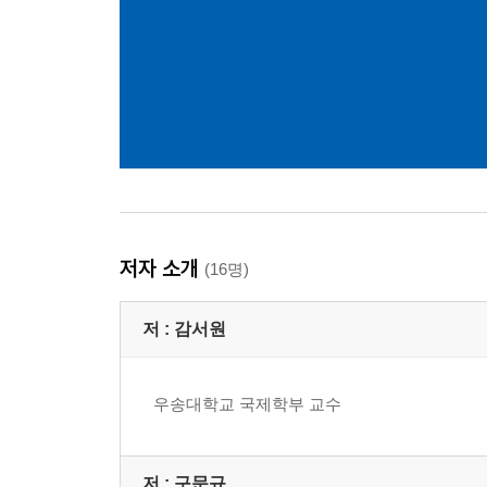
저자 소개
(16명)
저 :
감서원
우송대학교 국제학부 교수
저 :
구문규