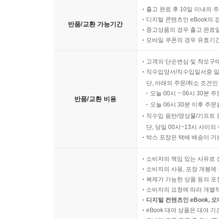
출고 완료 후 10일 이내의 
디지털 콘텐츠인 eBook의 
반품/교환 가능기간
중고상품의 경우 출고 완료일
모바일 쿠폰의 경우 유효기간(
고객의 단순변심 및 착오구
직수입양서/직수입일서중 일
단, 아래의 주문/취소 조건인
오늘 00시 ~ 06시 30분 
반품/교환 비용
오늘 06시 30분 이후 주문
직수입 음반/영상물/기프트 
단, 당일 00시~13시 사이
박스 포장은 택배 배송이 가
소비자의 책임 있는 사유로 
소비자의 사용, 포장 개봉에 
복제가 가능한 상품 등의 포장을 
소비자의 요청에 따라 개별
디지털 컨텐츠인 eBook, 
eBook 대여 상품은 대여 기