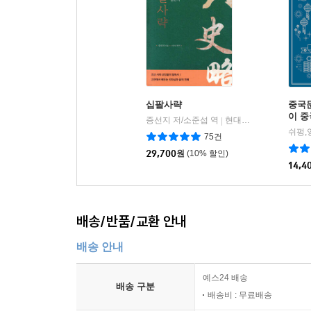
십팔사략
중국문
이 
증선지 저/소준섭 역
현대지성
|
쉬펑,
75건
29,700
원
(10% 할인)
14,4
배송/반품/교환 안내
배송 안내
예스24 배송
배송 구분
배송비 : 무료배송