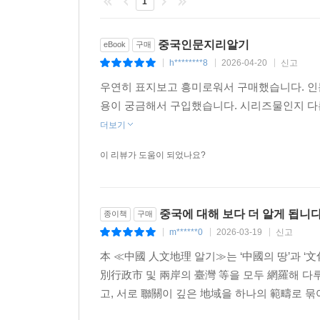
1
중국인문지리알기
eBook
구매
h********8
2026-04-20
신고
|
|
|
우연히 표지보고 흥미로워서 구매했습니다. 인문
용이 궁금해서 구입했습니다. 시리즈물인지 다
더보기
이 리뷰가 도움이 되었나요?
중국에 대해 보다 더 알게 됩니다
종이책
구매
m******0
2026-03-19
신고
|
|
|
本 ≪中國 人文地理 알기≫는 ‘中國의 땅’과 ‘文
別行政市 및 兩岸의 臺灣 等을 모두 網羅해 다
고, 서로 聯關이 깊은 地域을 하나의 範疇로 묶어