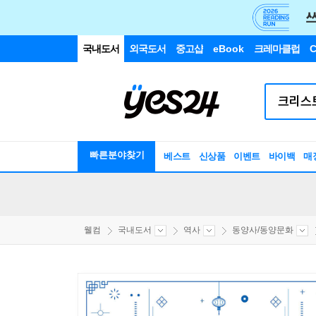
국내도서
외국도서
중고샵
eBook
크레마클럽
C
빠른분야찾기
베스트
신상품
이벤트
바이백
매
웰컴
국내도서
역사
동양사/동양문화