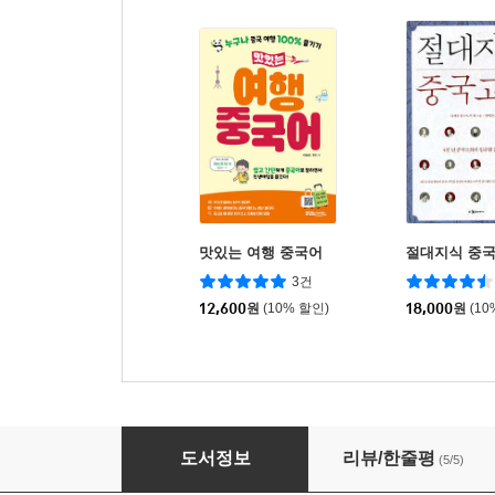
맛있는 여행 중국어
절대지식 중
3건
12,600
원
(10% 할인)
18,000
원
(10
중국 인문지리 알기
도서정보
리뷰/한줄평
(5/5)