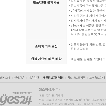
모바일 쿠폰 등록 후 취소/환
반품/교환 불가사유
중고상품이 구매확정(자동 
LP상품의 재생 불량 원인이 기
시간의 경과에 의해 재판매가
전자상거래 등에서의 소비자
eBook 세트 상품은 일괄 
1개의 상품으로 취급 및 판매
우, 세트 상품 전부 및 세트
상품의 불량에 의한 반품, 교
소비자 피해보상
준하여 처리됨
환불 지연에 따른 배상
대금 환불 및 환불 지연에 
회사소개
인재채용
이용약관
개인정보처리방침
청소년보호정책
도서홍보안내
대표 : 김석환, 최세라
주소 : 서울시 영등포구 은행로 11, 5층~6층(여의도동,일신
사업자등록번호 : 229-81-37000 통신판매업신고 : 제 200