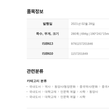
품목정보
발행일
2021년 02월 28일
쪽수, 무게, 크기
280쪽 | 694g | 190*241*15
ISBN13
9791157201846
ISBN10
1157201849
관련분류
카테고리 분류
국내도서
역사
동양사/동양문화
중국역사/문화
중국
국내도서
대학교재
인문학 계열
사학
동양사
국내도서
대학교재
인문학 계열
사학