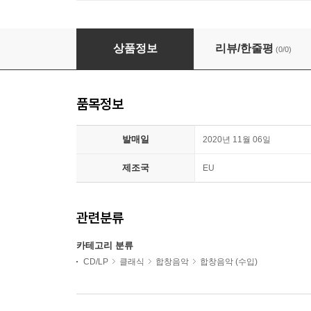
Rudolf Lutz 바흐: 칸타타 32집 (Bach: Kantaten
상품정보
리뷰/한줄평
(0/0)
품목정보
발매일
2020년 11월 06일
제조국
EU
관련분류
카테고리 분류
CD/LP
클래식
합창음악
합창음악 (수입)