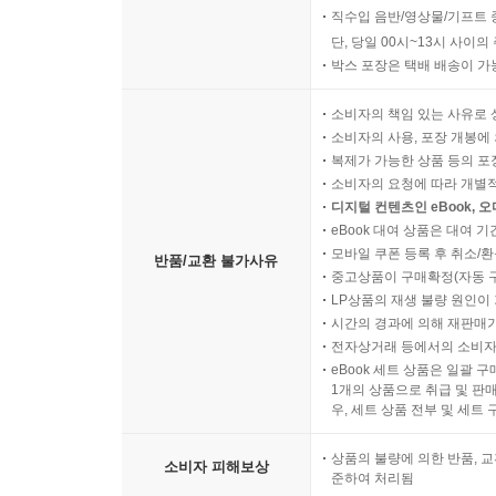
직수입 음반/영상물/기프트 
단, 당일 00시~13시 사이
박스 포장은 택배 배송이 가
소비자의 책임 있는 사유로 
소비자의 사용, 포장 개봉에 
복제가 가능한 상품 등의 포장을 
소비자의 요청에 따라 개별
디지털 컨텐츠인 eBook, 
eBook 대여 상품은 대여 기
모바일 쿠폰 등록 후 취소/환
반품/교환 불가사유
중고상품이 구매확정(자동 
LP상품의 재생 불량 원인이 기
시간의 경과에 의해 재판매가
전자상거래 등에서의 소비자
eBook 세트 상품은 일괄 
1개의 상품으로 취급 및 판매
우, 세트 상품 전부 및 세트
상품의 불량에 의한 반품, 교
소비자 피해보상
준하여 처리됨