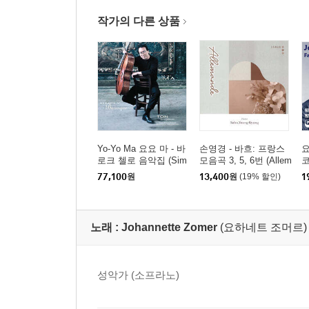
작가의 다른 상품
Yo-Yo Ma 요요 마 - 바
손영경 - 바흐: 프랑스
요
로크 첼로 음악집 (Sim
모음곡 3, 5, 6번 (Allem
코
ply Baroque) [청록 컬
ande)
a
77,100
원
13,400
원
(19% 할인)
1
러 2LP]
노래 :
Johannette Zomer
(요하네트 조머르)
성악가 (소프라노)