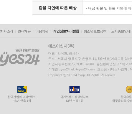
환불 지연에 따른 배상
대금 환불 및 환불 지연에 
회사소개
인재채용
이용약관
개인정보처리방침
청소년보호정책
도서홍보안내
대표 : 김석환, 최세라
주소 : 서울시 영등포구 은행로 11, 5층~6층(여의도동,일신
사업자등록번호 : 229-81-37000 통신판매업신고 : 제 200
이메일 : yes24help@yes24.com 호스팅 서비스사업자 :
Copyright ⓒ YES24 Corp. All Rights Reserved.