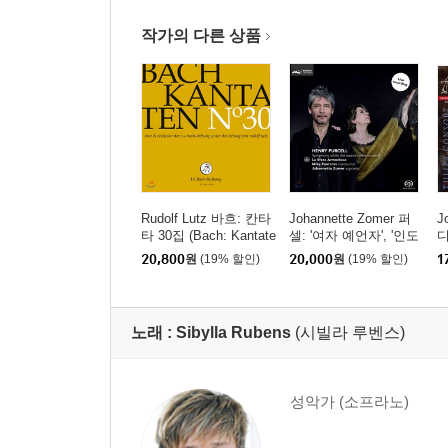
작가의 다른 상품
Rudolf Lutz 바흐: 칸타
Johannette Zomer 퍼
J
타 30집 (Bach: Kantate
셀: '여자 예언자', '인도
디
n Vol. 30 BWV.55, 68,
여왕', '아더 왕', '요정
-
20,800
원
(19% 할인)
20,000
원
(19% 할인)
1
105)
여왕' 중 성악, 기악 작
리
품집 (Purcell: Sympho
a
ny While The Swans C
r
ome Forward)
노래 :
Sibylla Rubens
(시빌라 루벤스)
성악가 (소프라노)