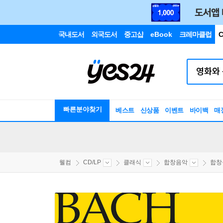
국내도서
외국도서
중고샵
eBook
크레마클럽
C
빠른분야찾기
베스트
신상품
이벤트
바이백
매
웰컴
CD/LP
클래식
합창음악
합창