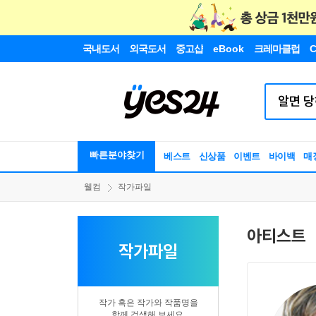
국내도서
외국도서
중고샵
eBook
크레마클럽
C
빠른분야찾기
베스트
신상품
이벤트
바이백
매
웰컴
작가파일
아티스트
작가파일
작가 혹은 작가와 작품명을
함께 검색해 보세요.