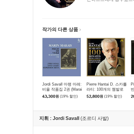
작가의 다른 상품
Jordi Savall 마랭 마레:
Pierre Hantai D. 스카를
P
비올 작품집 2권 (Marai
라티: 100개의 쳄발로
반
s: Pieces De Viole Du
를 위한 소나타 (D. Sca
티
43,300
원
(19% 할인)
52,800
원
(19% 할인)
2
Second Livre 1701) [L
rlatti: 100 Sonates Pou
르
P]
r Clavecin)
b
i
지휘 :
Jordi Savall
(조르디 사발)