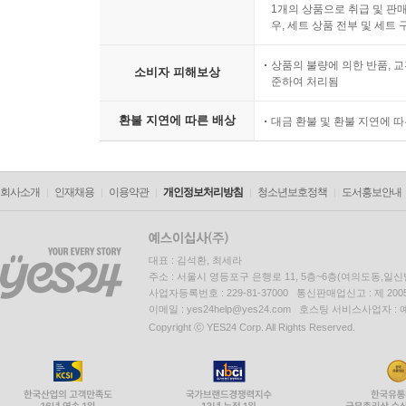
1개의 상품으로 취급 및 판매
우, 세트 상품 전부 및 세트
상품의 불량에 의한 반품, 교
소비자 피해보상
준하여 처리됨
환불 지연에 따른 배상
대금 환불 및 환불 지연에 
회사소개
인재채용
이용약관
개인정보처리방침
청소년보호정책
도서홍보안내
대표 : 김석환, 최세라
주소 : 서울시 영등포구 은행로 11, 5층~6층(여의도동,일신
사업자등록번호 : 229-81-37000 통신판매업신고 : 제 200
이메일 : yes24help@yes24.com 호스팅 서비스사업자 :
Copyright ⓒ YES24 Corp. All Rights Reserved.