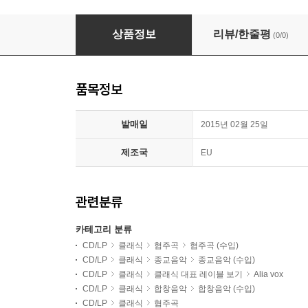
Pierre Hantai / Jordi Savall 비발디 / 바흐: 마
상품정보
리뷰/한줄평
(0/0)
품목정보
발매일
2015년 02월 25일
제조국
EU
관련분류
카테고리 분류
CD/LP
클래식
협주곡
협주곡 (수입)
CD/LP
클래식
종교음악
종교음악 (수입)
CD/LP
클래식
클래식 대표 레이블 보기
Alia vox
CD/LP
클래식
합창음악
합창음악 (수입)
CD/LP
클래식
협주곡