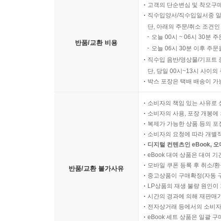
고객의 단순변심 및 착오구
직수입양서/직수입일서중 일
단, 아래의 주문/취소 조건인
오늘 00시 ~ 06시 30분 
반품/교환 비용
오늘 06시 30분 이후 주문
직수입 음반/영상물/기프트 
단, 당일 00시~13시 사이
박스 포장은 택배 배송이 가
소비자의 책임 있는 사유로 
소비자의 사용, 포장 개봉에 
복제가 가능한 상품 등의 포장을 
소비자의 요청에 따라 개별
디지털 컨텐츠인 eBook, 
eBook 대여 상품은 대여 기
모바일 쿠폰 등록 후 취소/환
반품/교환 불가사유
중고상품이 구매확정(자동 
LP상품의 재생 불량 원인이 기
시간의 경과에 의해 재판매가
전자상거래 등에서의 소비자
eBook 세트 상품은 일괄 