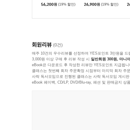
h: Johannes-Passion B
로크 크리스마스 (Char
카
56,200
원
(19% 할인)
26,900
원
(19% 할인)
2
WV 245) [Hybrid SAC
pentier: Baroque Christ
z
D]
mas At The Time Of L
U
ouis Xiv) [SACD Hybri
D
d]
회원리뷰
(0건)
매주 10건의 우수리뷰를 선정하여 YES포인트 3만원을 드
3,000원 이상 구매 후 리뷰 작성 시
일반회원 300원, 마니아
eBook은 다운로드 후 작성한 리뷰만 YES포인트 지급됩니
클래스는 첫번째 회차 주문확정 시점부터 마지막 회차 주문
사락 독서모임으로 진행된 클래스는 사락 독서모임 게시판
eBook 페이백, CD/LP, DVD/Blu-ray, 패션 및 판매금