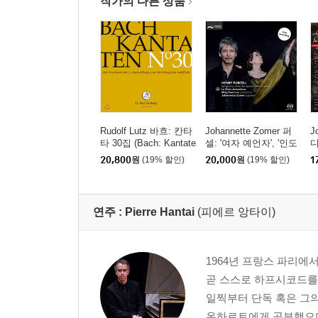
작가의 다른 상품
Rudolf Lutz 바흐: 칸타
Johannette Zomer 퍼
J
타 30집 (Bach: Kantate
셀: '여자 예언자', '인도
디
n Vol. 30 BWV.55, 68,
여왕', '아더 왕', '요정
-
20,800
원
(19% 할인)
20,000
원
(19% 할인)
1
105)
여왕' 중 성악, 기악 작
리
품집 (Purcell: Sympho
a
ny While The Swans C
r
ome Forward)
연주 :
Pierre Hantai
(피에르 앙타이)
1964년 프랑스 파리에
곧 스스로 하프시코드를
일찍부터 단독 혹은 그의
온하르트에게 공부했으며,