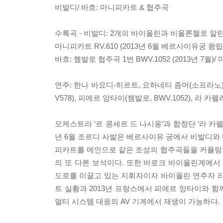
비발디/ 바흐: 마니피카트 & 협주곡
수록곡 - 비발디: 2개의 바이올린과 비올론첼로 알린글레
마니피카트 RV.610 (2013년 6월 베르사이유궁 왕
바흐: 쳄발로 협주곡 1번 BWV.1052 (2013년 7월)
연주: 한나 바요디-히르트, 요하네티 좀머(소프라노)
V578), 피에르 앙타이(쳄발로, BWV.1052), 라
오케스트라 ‘르 콩세르 드 나시옹’과 합창단 ‘라 카
년 6월 조르디 사발은 베르사이유 궁에서 비발디와
피카트를 메인으로 같은 조성의 협주곡들을 커플링
의 또 다른 보석이다. 또한 바로크 바이올린계에서 
도로를 이끌고 있는 지휘자이자 바이올린 연주자 리
트 실황과 2013년 프랑스에서 피에르 앙타이와 함께
멀티 시스템 대응의 AV 기계에서 재생이 가능하다.