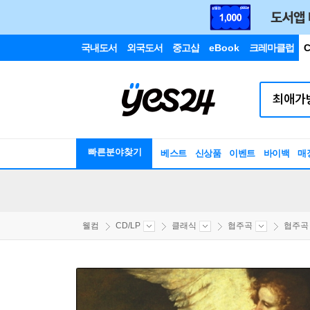
국내도서
외국도서
중고샵
eBook
크레마클럽
C
빠른분야찾기
베스트
신상품
이벤트
바이백
매
웰컴
CD/LP
클래식
협주곡
협주곡 